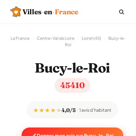
Villes
·
en
·
France
La France
›
Centre-Val de Loire
›
Loiret (45)
›
Bucy-le-
Roi
Bucy-le-Roi
45410
★ ★ ★ ★
★
4,0/5
1 avis d'habitant
Donner mon avis sur Bucy-le-Roi