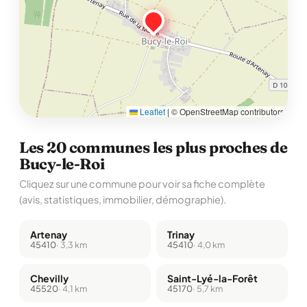
Leaflet
|
© OpenStreetMap contributors
Les 20 communes les plus proches de
Bucy-le-Roi
Cliquez sur une commune pour voir sa fiche complète
(avis, statistiques, immobilier, démographie).
Artenay
Trinay
45410
· 3,3 km
45410
· 4,0 km
Chevilly
Saint-Lyé-la-Forêt
45520
· 4,1 km
45170
· 5,7 km