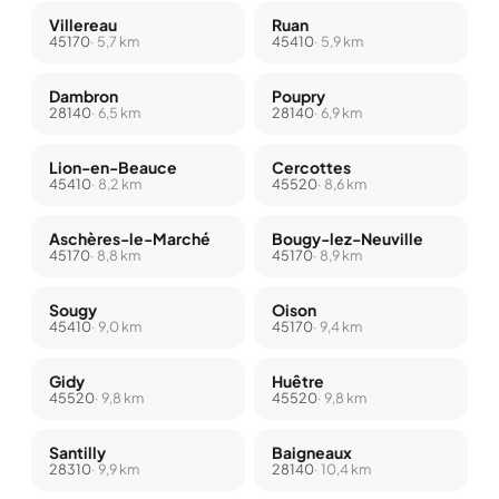
Villereau
Ruan
45170
· 5,7 km
45410
· 5,9 km
Dambron
Poupry
28140
· 6,5 km
28140
· 6,9 km
Lion-en-Beauce
Cercottes
45410
· 8,2 km
45520
· 8,6 km
Aschères-le-Marché
Bougy-lez-Neuville
45170
· 8,8 km
45170
· 8,9 km
Sougy
Oison
45410
· 9,0 km
45170
· 9,4 km
Gidy
Huêtre
45520
· 9,8 km
45520
· 9,8 km
Santilly
Baigneaux
28310
· 9,9 km
28140
· 10,4 km