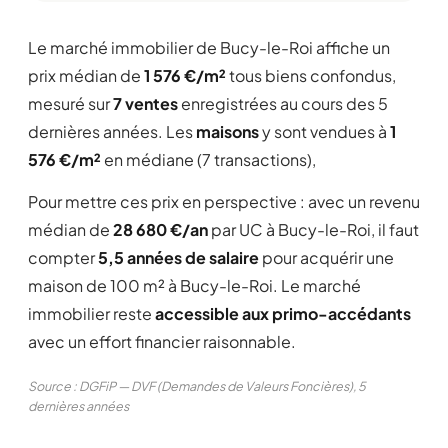
Le marché immobilier de Bucy-le-Roi affiche un
prix médian de
1 576 €/m²
tous biens confondus,
mesuré sur
7 ventes
enregistrées au cours des 5
dernières années. Les
maisons
y sont vendues à
1
576 €/m²
en médiane (7 transactions),
Pour mettre ces prix en perspective : avec un revenu
médian de
28 680 €/an
par UC à Bucy-le-Roi, il faut
compter
5,5 années de salaire
pour acquérir une
maison de 100 m² à Bucy-le-Roi. Le marché
immobilier reste
accessible aux primo-accédants
avec un effort financier raisonnable.
Source : DGFiP — DVF (Demandes de Valeurs Foncières), 5
dernières années