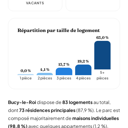
VACANTS
Répartition par taille de logement
63,0 %
19,2 %
13,7 %
4,1 %
0,0 %
5+
1 pièce
2 pièces
3 pièces
4 pièces
pièces
Bucy-le-Roi
dispose de
83 logements
au total,
dont
73 résidences principales
(87,9 %). Le parc est
composé majoritairement de
maisons individuelles
(98,8 %)
avec quelques appartements (1,2 %).