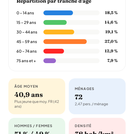
Répartition par tranche d'âge
18,5 %
0 – 14 ans
14,6 %
15 – 29 ans
19,1 %
30 – 44 ans
27,0 %
45 – 59 ans
12,9 %
60 – 74 ans
7,9 %
75 ans et +
ÂGE MOYEN
MÉNAGES
40,9 ans
72
Plus jeune que moy. FR (42
2,47 pers. / ménage
ans)
HOMMES / FEMMES
DENSITÉ