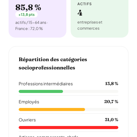
ACTIFS
85,8 %
4
+13,8 pts
entreprises et
actifs / 15-64 ans ·
commerces
France : 72,0 %
Répartition des catégories
socioprofessionnelles
Professions intermédiaires
13,8 %
Employés
20,7 %
Ouvriers
31,0 %