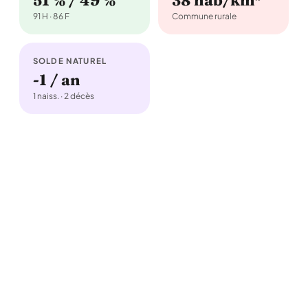
51 % / 49 %
38 hab/km²
91 H · 86 F
Commune rurale
SOLDE NATUREL
-1 / an
1 naiss. · 2 décès