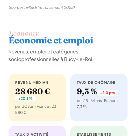
Sources : INSEE (recensement 2022)
Economy
Économie et emploi
Revenus, emploi et catégories
socioprofessionnelles à Bucy-le-Roi.
REVENU MÉDIAN
TAUX DE CHÔMAGE
28 680 €
9,3 %
+2,0 pts
+20,1 %
des 15-64 ans · France :
par UC / an · France : 23
7,3 %
880 €
TAUX D'ACTIVITÉ
ÉTABLISSEMENTS