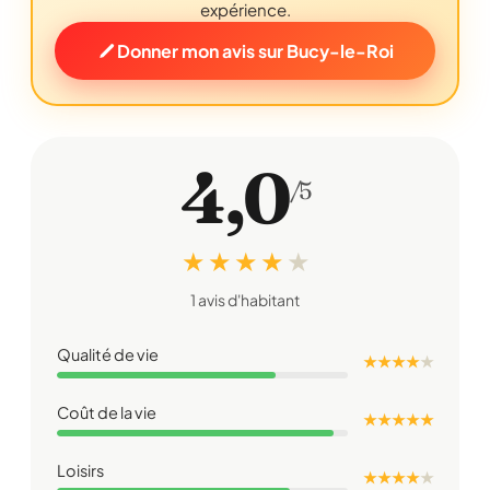
expérience.
Donner mon avis sur Bucy-le-Roi
4,0
/5
★ ★ ★ ★
★
1 avis d'habitant
Qualité de vie
★ ★ ★ ★
★
Coût de la vie
★ ★ ★ ★ ★
Loisirs
★ ★ ★ ★
★