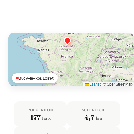
Bucy-le-Roi, Loiret
Leaflet
|
© OpenStreetMap
POPULATION
SUPERFICIE
177
4,7
hab.
km²