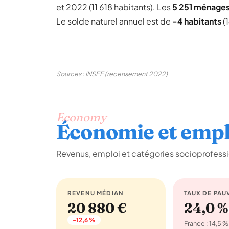
et 2022 (11 618 habitants). Les
5 251 ménage
Le solde naturel annuel est de
-4 habitants
(1
Sources : INSEE (recensement 2022)
Economy
Économie et empl
Revenus, emploi et catégories socioprofessi
REVENU MÉDIAN
TAUX DE PAU
20 880 €
24,0 %
-12,6 %
France : 14,5 %