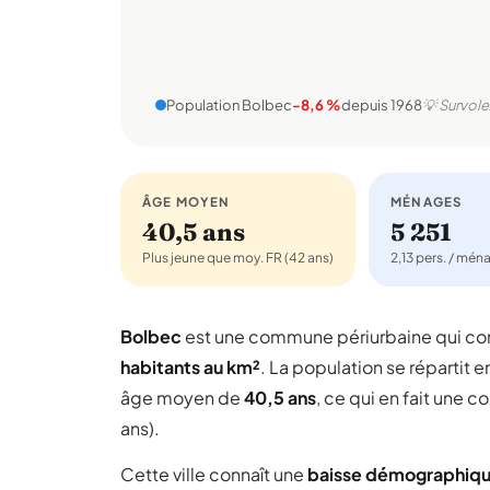
Population Bolbec
-8,6 %
depuis 1968
💡 Survole
ÂGE MOYEN
MÉNAGES
40,5 ans
5 251
Plus jeune que moy. FR (42 ans)
2,13 pers. / mén
Bolbec
est une commune périurbaine qui c
habitants au km²
. La population se répartit e
âge moyen de
40,5 ans
, ce qui en fait une
ans).
Cette ville connaît une
baisse démographiq