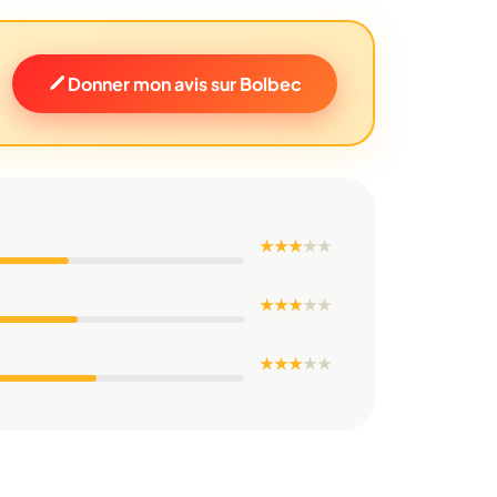
Donner mon avis sur Bolbec
★ ★ ★
★
★
★ ★ ★
★
★
★ ★ ★
★
★