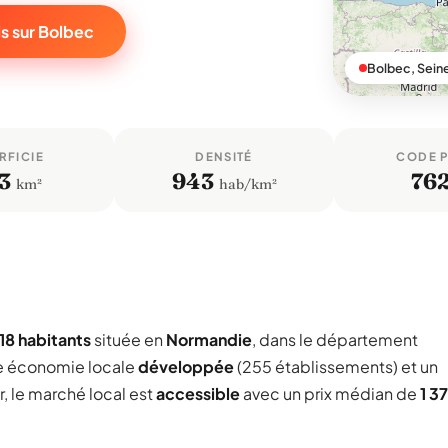
s sur Bolbec
Bolbec, Sein
RFICIE
DENSITÉ
CODE 
3
943
76
km²
hab/km²
618 habitants
située en
Normandie
, dans le département
ne économie locale
développée
(255 établissements) et un
, le marché local est
accessible
avec un prix médian de
1 3