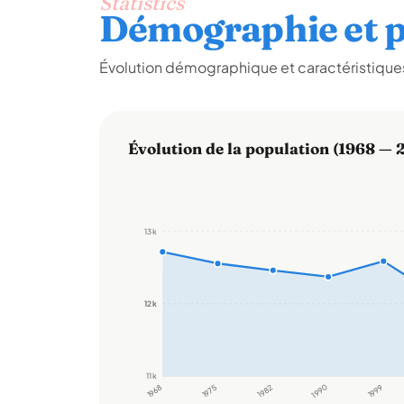
Statistics
Démographie et p
Évolution démographique et caractéristiques
Évolution de la population (1968 — 
13 k
12 k
12 k
11 k
1968
1975
1982
1990
1999