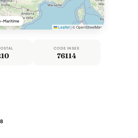
e-Maritime
Leaflet
|
© OpenStreetMap
POSTAL
CODE INSEE
210
76114
78