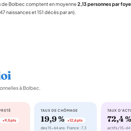
s
de Bolbec comptent en moyenne
2,13 personnes par foye
47 naissances et 151 décès par an).
oi
onnelles à Bolbec.
VRETÉ
TAUX DE CHÔMAGE
TAUX D'ACTI
19,9 %
72,4 
+9,5 pts
+12,6 pts
des 15-64 ans · France : 7,3
actifs / 15-64 