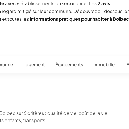
te
avec 6 établissements du secondaire. Les
2 avis
un regard mitigé sur leur commune. Découvrez ci-dessous le
s
et toutes les
informations pratiques pour habiter à Bolbec
nomie
Logement
Équipements
Immobilier
É
lbec sur 6 critères : qualité de vie, coût de la vie,
 enfants, transports.