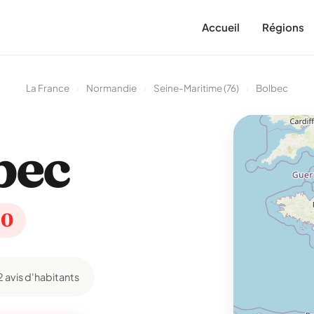
Accueil
Régions
La France
›
Normandie
›
Seine-Maritime (76)
›
Bolbec
bec
10
2 avis d'habitants