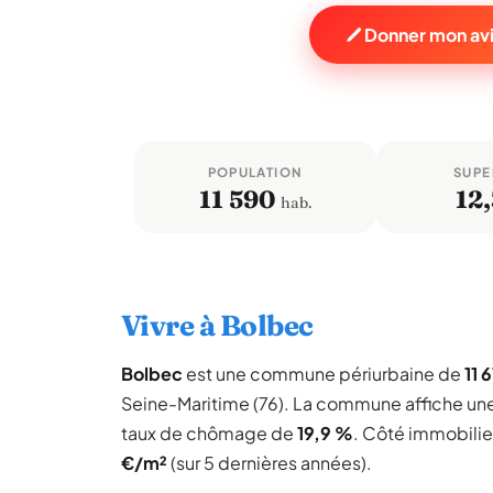
Donner mon avi
POPULATION
SUPE
11 590
12,
hab.
Vivre à Bolbec
Bolbec
est une commune périurbaine de
11 
Seine-Maritime (76). La commune affiche u
taux de chômage de
19,9 %
. Côté immobilier
€/m²
(sur 5 dernières années).