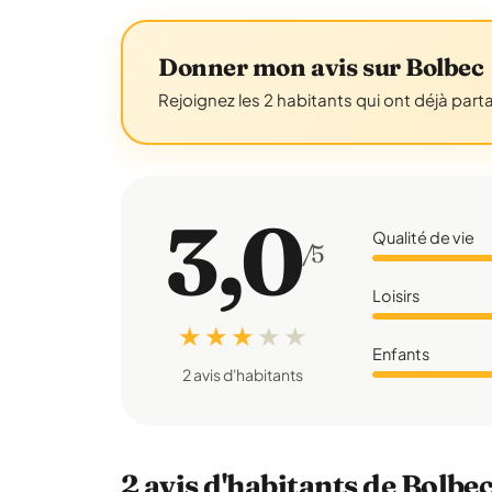
Donner mon avis sur Bolbec
Rejoignez les 2 habitants qui ont déjà part
3,0
Qualité de vie
/5
Loisirs
★ ★ ★
★
★
Enfants
2 avis d'habitants
2 avis d'habitants de Bolbe