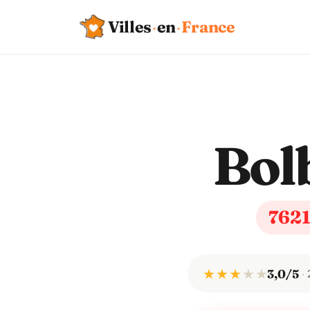
Villes
·
en
·
France
Bol
762
★ ★ ★
★
★
3,0/5