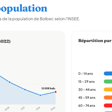
opulation
 de la population de Bolbec selon l'INSEE.
Répartition par
2022)
0 – 14 ans
15 – 29 ans
11 618 hab.
30 – 44 ans
45 – 59 ans
60 – 74 ans
2006
2011
2016
2022