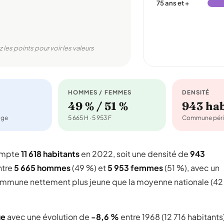
75 ans et +
z les points pour voir les valeurs
HOMMES / FEMMES
DENSITÉ
49 % / 51 %
943 ha
age
5 665 H · 5 953 F
Commune péri
ompte
11 618 habitants
en 2022, soit une densité de
943
ntre
5 665 hommes
(49 %) et
5 953 femmes
(51 %), avec un
 commune nettement plus jeune que la moyenne nationale (42
ue
avec une évolution de
-8,6 %
entre 1968 (12 716 habitants