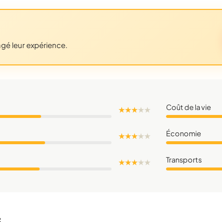
agé leur expérience.
Coût de la vie
★ ★ ★
★
★
Économie
★ ★ ★
★
★
Transports
★ ★ ★
★
★
c