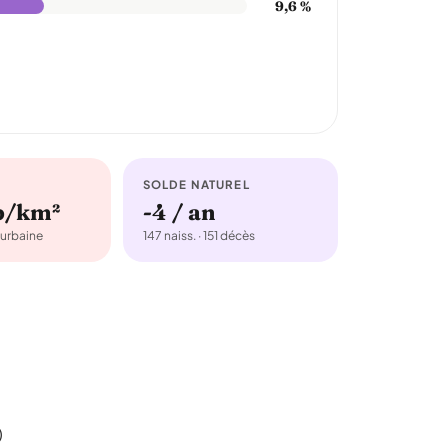
9,6 %
SOLDE NATUREL
b/km²
-4 / an
urbaine
147 naiss. · 151 décès
)