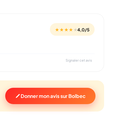
★ ★ ★ ★
★
4,0/5
Signaler cet avis
Donner mon avis sur Bolbec