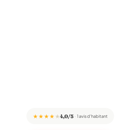
★ ★ ★ ★
★
4,0/5
1 avis d'habitant