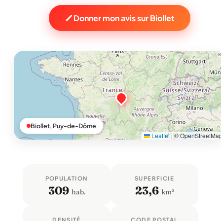
Donner mon avis sur Biollet
Biollet, Puy-de-Dôme
Leaflet
|
© OpenStreetMa
POPULATION
SUPERFICIE
309
23,6
hab.
km²
DENSITÉ
CODE POSTAL