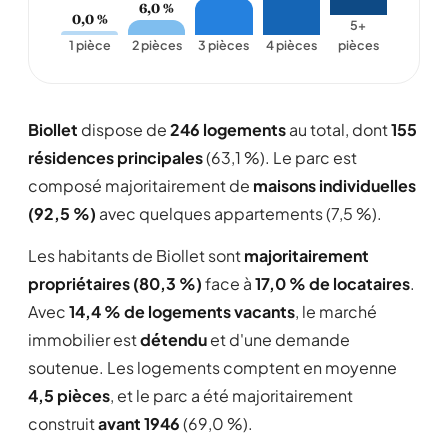
6,0 %
0,0 %
5+
1 pièce
2 pièces
3 pièces
4 pièces
pièces
Biollet
dispose de
246 logements
au total, dont
155
résidences principales
(63,1 %). Le parc est
composé majoritairement de
maisons individuelles
(92,5 %)
avec quelques appartements (7,5 %).
Les habitants de Biollet sont
majoritairement
propriétaires (80,3 %)
face à
17,0 % de locataires
.
Avec
14,4 % de logements vacants
, le marché
immobilier est
détendu
et d'une demande
soutenue. Les logements comptent en moyenne
4,5 pièces
, et le parc a été majoritairement
construit
avant 1946
(69,0 %).