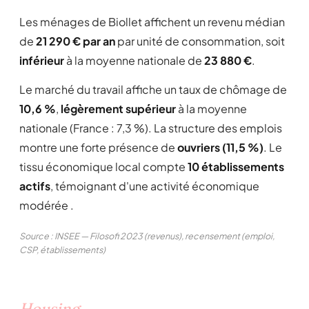
Les ménages de Biollet affichent un revenu médian
de
21 290 € par an
par unité de consommation, soit
inférieur
à la moyenne nationale de
23 880 €
.
Le marché du travail affiche un taux de chômage de
10,6 %
,
légèrement supérieur
à la moyenne
nationale (France : 7,3 %). La structure des emplois
montre une forte présence de
ouvriers (11,5 %)
. Le
tissu économique local compte
10 établissements
actifs
, témoignant d'une activité économique
modérée .
Source : INSEE — Filosofi 2023 (revenus), recensement (emploi,
CSP, établissements)
Housing