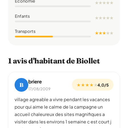
Économie
★
★
★
★
★
Enfants
★
★
★
★
★
Transports
★ ★ ★
★
★
1 avis d'habitant de Biollet
briere
B
★ ★ ★ ★
★
4,0/5
17/08/2009
village agreable a vivre pendant les vacances
pour qui aime le calme de la campagne un
accueil chaleureux des sites magnifiques a
visiter dans les environs 1 semaine c est court j