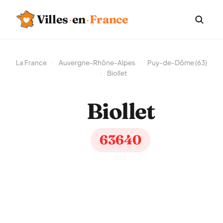
Villes
·
en
·
France
La France
›
Auvergne-Rhône-Alpes
›
Puy-de-Dôme (63)
›
Biollet
Biollet
63640