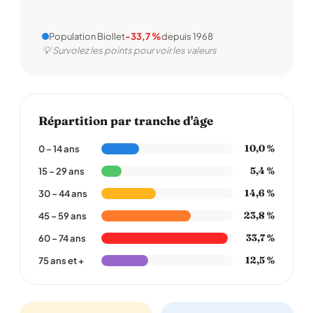
Population Biollet
-33,7 %
depuis 1968
💡 Survolez les points pour voir les valeurs
Répartition par tranche d'âge
10,0 %
0 – 14 ans
5,4 %
15 – 29 ans
14,6 %
30 – 44 ans
23,8 %
45 – 59 ans
33,7 %
60 – 74 ans
12,5 %
75 ans et +