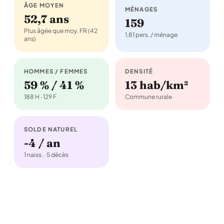
ÂGE MOYEN
MÉNAGES
52,7 ans
159
Plus âgée que moy. FR (42
1,81 pers. / ménage
ans)
HOMMES / FEMMES
DENSITÉ
59 % / 41 %
13 hab/km²
188 H · 129 F
Commune rurale
SOLDE NATUREL
-4 / an
1 naiss. · 5 décès