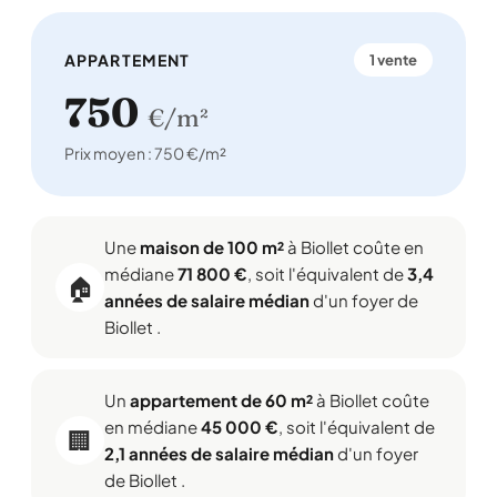
APPARTEMENT
1 vente
750
€/m²
Prix moyen : 750 €/m²
Une
maison de 100 m²
à Biollet coûte en
médiane
71 800 €
, soit l'équivalent de
3,4
🏠
années de salaire médian
d'un foyer de
Biollet .
Un
appartement de 60 m²
à Biollet coûte
en médiane
45 000 €
, soit l'équivalent de
🏢
2,1 années de salaire médian
d'un foyer
de Biollet .