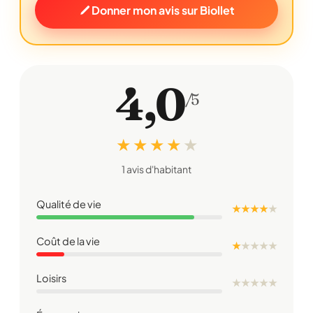
Donner mon avis sur Biollet
4,0
/5
★ ★ ★ ★
★
1 avis d'habitant
Qualité de vie
★ ★ ★ ★
★
Coût de la vie
★
★
★
★
★
Loisirs
★
★
★
★
★