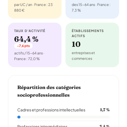
par UC / an · France : 23
des 15-64 ans · France :
880 €
7,3 %
TAUX D'ACTIVITÉ
ÉTABLISSEMENTS
ACTIFS
64,4 %
10
-7,6 pts
entreprises et
actifs / 15-64 ans ·
commerces
France : 72,0 %
Répartition des catégories
socioprofessionnelles
Cadres et professions intellectuelles
1,7 %
Professions intermédiaires
3,4 %