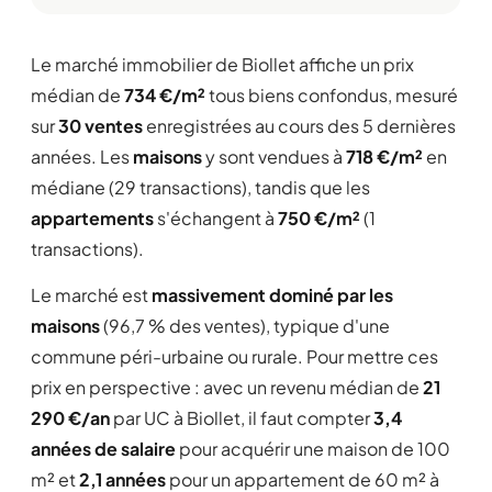
Le marché immobilier de Biollet affiche un prix
médian de
734 €/m²
tous biens confondus, mesuré
sur
30 ventes
enregistrées au cours des 5 dernières
années. Les
maisons
y sont vendues à
718 €/m²
en
médiane (29 transactions), tandis que les
appartements
s'échangent à
750 €/m²
(1
transactions).
Le marché est
massivement dominé par les
maisons
(96,7 % des ventes), typique d'une
commune péri-urbaine ou rurale. Pour mettre ces
prix en perspective : avec un revenu médian de
21
290 €/an
par UC à Biollet, il faut compter
3,4
années de salaire
pour acquérir une maison de 100
m² et
2,1 années
pour un appartement de 60 m² à