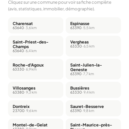
Cliquez sur une commune pour voir sa fiche complète
(avis, statistiques, immobilier, démographie).
Charensat
Espinasse
63640
· 3,6 km
63390
· 5,5 km
Saint-Priest-des-
Vergheas
Champs
63330
· 6,5 km
63640
· 6,4 km
Roche-d'Agoux
Saint-Julien-la-
63330
· 6,9 km
Geneste
63390
· 7,7 km
Villosanges
Bussières
63380
· 9,3 km
63330
· 9,4 km
Dontreix
Sauret-Besserve
23700
· 9,6 km
63390
· 9,8 km
Montel-de-Gelat
Saint-Maurice-près-
63380
· 9,9 km