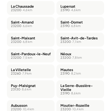
La Chaussade
Lupersat
23200
· 4,6 km
23190
· 4,6 km
Saint-Amand
Saint-Domet
23200
· 6,6 km
23190
· 6,8 km
Saint-Maixant
Saint-Avit-de-Tardes
23200
· 6,8 km
23200
· 7,1 km
Saint-Pardoux-le-Neuf
Néoux
23200
· 7,5 km
23200
· 7,8 km
La Villetelle
Mautes
23260
· 7,9 km
23190
· 8,2 km
Puy-Malsignat
La Serre-Bussière-
23130
· 8,6 km
Vieille
23190
· 8,6 km
Aubusson
Moutier-Rozeille
23200
· 10,4 km
23200
· 10,4 km