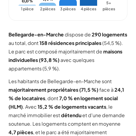
0,0 %
5+
1 pièce
2 pièces
3 pièces
4 pièces
pièces
Bellegarde-en-Marche
dispose de
290 logements
au total, dont
158 résidences principales
(54,5 %).
Le parc est composé majoritairement de
maisons
individuelles (93,8 %)
avec quelques
appartements (5,9 %).
Les habitants de Bellegarde-en-Marche sont
majoritairement propriétaires (71,5 %)
face à
24,1
% de locataires
, dont
7,0 % en logement social
(HLM)
. Avec
15,2 % de logements vacants
, le
marché immobilier est
détendu
et d'une demande
soutenue. Les logements comptent en moyenne
4,7 pièces
, et le parc a été majoritairement