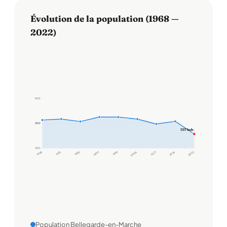
Évolution de la population (1968 —
2022)
500
400
400
357 hab.
300
1968
1975
1982
1990
1999
2006
2011
2016
2022
Population Bellegarde-en-Marche