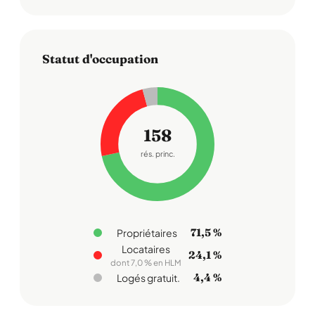
Statut d'occupation
158
rés. princ.
71,5 %
Propriétaires
Locataires
24,1 %
dont 7,0 % en HLM
4,4 %
Logés gratuit.