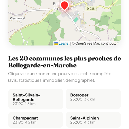
Leaflet
|
© OpenStreetMap contributors
Les 20 communes les plus proches de
Bellegarde-en-Marche
Cliquez sur une commune pour voir sa fiche complète
(avis, statistiques, immobilier, démographie).
Saint-Silvain-
Bosroger
Bellegarde
23200
· 3,6 km
23190
· 1,3 km
Champagnat
Saint-Alpinien
23190
· 4,2 km
23200
· 4,3 km