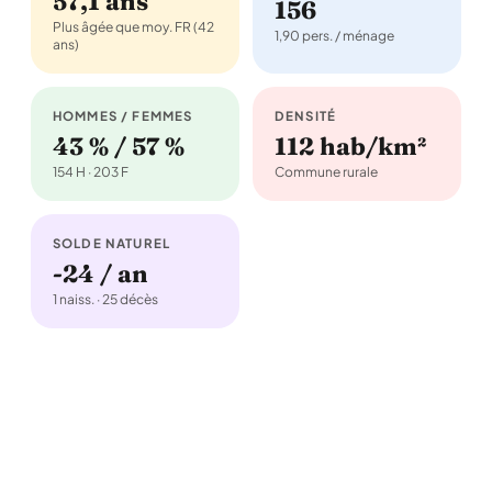
57,1 ans
156
Plus âgée que moy. FR (42
1,90 pers. / ménage
ans)
HOMMES / FEMMES
DENSITÉ
43 % / 57 %
112 hab/km²
154 H · 203 F
Commune rurale
SOLDE NATUREL
-24 / an
1 naiss. · 25 décès