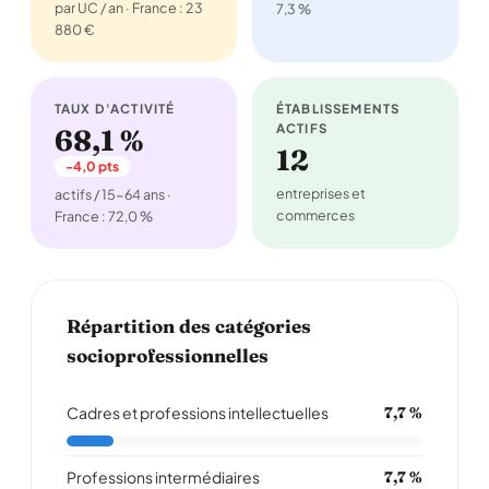
par UC / an · France : 23
7,3 %
880 €
TAUX D'ACTIVITÉ
ÉTABLISSEMENTS
ACTIFS
68,1 %
12
-4,0 pts
entreprises et
actifs / 15-64 ans ·
commerces
France : 72,0 %
Répartition des catégories
socioprofessionnelles
Cadres et professions intellectuelles
7,7 %
Professions intermédiaires
7,7 %