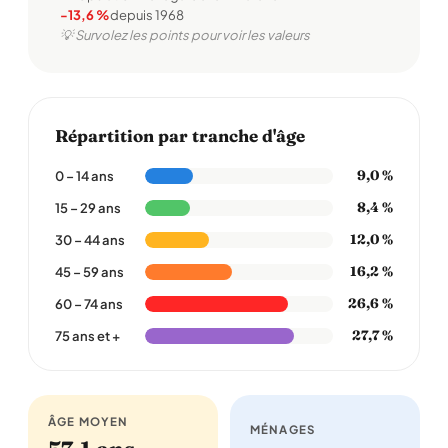
-13,6 %
depuis 1968
💡 Survolez les points pour voir les valeurs
Répartition par tranche d'âge
9,0 %
0 – 14 ans
8,4 %
15 – 29 ans
12,0 %
30 – 44 ans
16,2 %
45 – 59 ans
26,6 %
60 – 74 ans
27,7 %
75 ans et +
ÂGE MOYEN
MÉNAGES