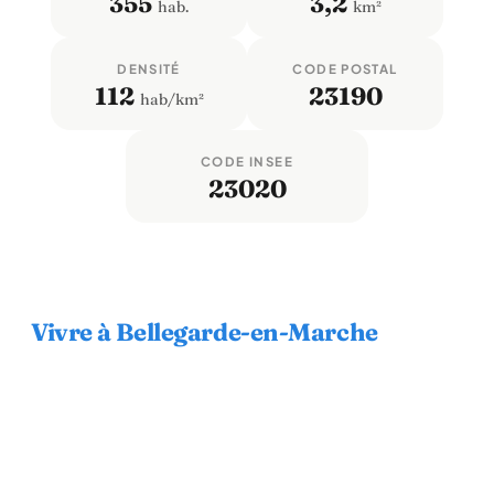
355
3,2
hab.
km²
DENSITÉ
CODE POSTAL
112
23190
hab/km²
CODE INSEE
23020
Vivre à Bellegarde-en-Marche