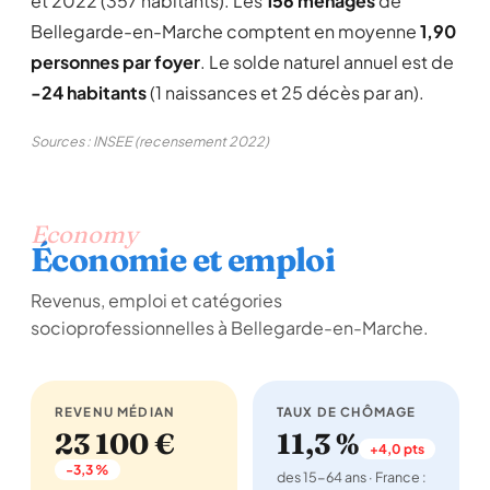
et 2022 (357 habitants). Les
156 ménages
de
Bellegarde-en-Marche comptent en moyenne
1,90
personnes par foyer
. Le solde naturel annuel est de
-24 habitants
(1 naissances et 25 décès par an).
Sources : INSEE (recensement 2022)
Economy
Économie et emploi
Revenus, emploi et catégories
socioprofessionnelles à Bellegarde-en-Marche.
REVENU MÉDIAN
TAUX DE CHÔMAGE
23 100 €
11,3 %
+4,0 pts
-3,3 %
des 15-64 ans · France :