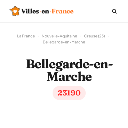
Villes
·
en
·
France
La France
›
Nouvelle-Aquitaine
›
Creuse (23)
›
Bellegarde-en-Marche
Bellegarde-en-
Marche
23190