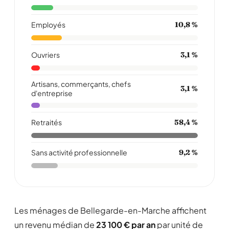
Employés
10,8 %
Ouvriers
3,1 %
Artisans, commerçants, chefs
3,1 %
d'entreprise
Retraités
58,4 %
Sans activité professionnelle
9,2 %
Les ménages de Bellegarde-en-Marche affichent
un revenu médian de
23 100 € par an
par unité de