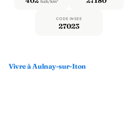
402
27180
hab/km²
CODE INSEE
27023
Vivre à Aulnay-sur-Iton