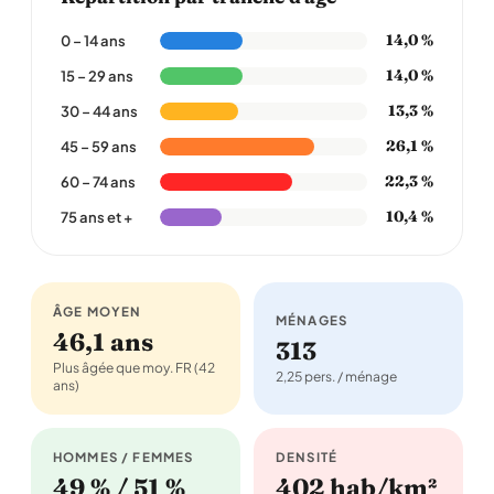
14,0 %
0 – 14 ans
14,0 %
15 – 29 ans
13,3 %
30 – 44 ans
26,1 %
45 – 59 ans
22,3 %
60 – 74 ans
10,4 %
75 ans et +
ÂGE MOYEN
MÉNAGES
46,1 ans
313
Plus âgée que moy. FR (42
2,25 pers. / ménage
ans)
HOMMES / FEMMES
DENSITÉ
49 % / 51 %
402 hab/km²