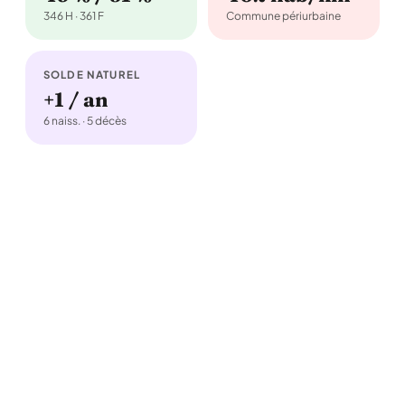
346 H · 361 F
Commune périurbaine
SOLDE NATUREL
+1 / an
6 naiss. · 5 décès