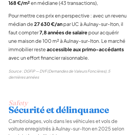
168 €/m²
en médiane (43 transactions),
Pour mettre ces prix en perspective : avec un revenu
médian de
27 630 €/an
par UC à Aulnay-sur-Iton, il
faut compter
7,8 années de salaire
pour acquérir
une maison de 100 m² à Aulnay-sur-Iton. Le marché
immobilier reste
accessible aux primo-accédants
avec un effort financier raisonnable.
Source : DGFiP — DVF (Demandes de Valeurs Foncières), 5
dernières années
Safety
Sécurité et délinquance
Cambriolages, vols dans les véhicules et vols de
voiture enregistrés à Aulnay-sur-Iton en 2025 selon