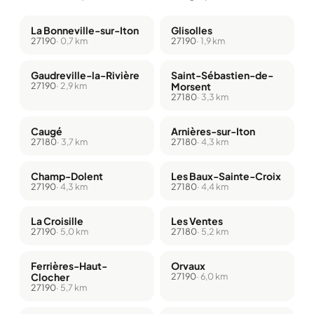
La Bonneville-sur-Iton
Glisolles
27190
· 0,7 km
27190
· 1,9 km
Gaudreville-la-Rivière
Saint-Sébastien-de-
27190
· 2,9 km
Morsent
27180
· 3,3 km
Caugé
Arnières-sur-Iton
27180
· 3,7 km
27180
· 4,3 km
Champ-Dolent
Les Baux-Sainte-Croix
27190
· 4,3 km
27180
· 4,4 km
La Croisille
Les Ventes
27190
· 5,0 km
27180
· 5,2 km
Ferrières-Haut-
Orvaux
Clocher
27190
· 6,0 km
27190
· 5,7 km