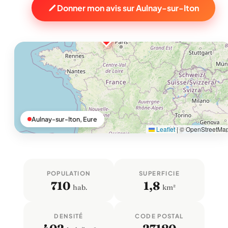
Donner mon avis sur Aulnay-sur-Iton
Aulnay-sur-Iton, Eure
Leaflet
|
© OpenStreetMa
POPULATION
SUPERFICIE
710
1,8
hab.
km²
DENSITÉ
CODE POSTAL