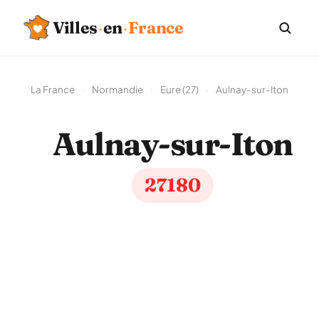
Villes
·
en
·
France
La France
›
Normandie
›
Eure (27)
›
Aulnay-sur-Iton
Aulnay-sur-Iton
27180