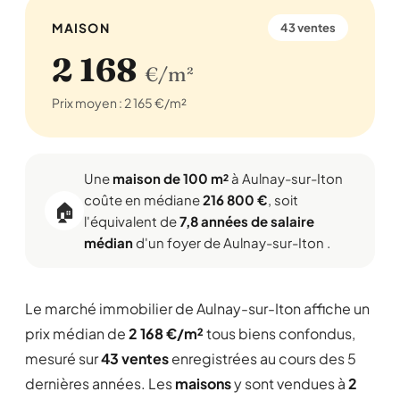
MAISON
43 ventes
2 168
€/m²
Prix moyen : 2 165 €/m²
Une
maison de 100 m²
à Aulnay-sur-Iton
coûte en médiane
216 800 €
, soit
🏠
l'équivalent de
7,8 années de salaire
médian
d'un foyer de Aulnay-sur-Iton .
Le marché immobilier de Aulnay-sur-Iton affiche un
prix médian de
2 168 €/m²
tous biens confondus,
mesuré sur
43 ventes
enregistrées au cours des 5
dernières années. Les
maisons
y sont vendues à
2