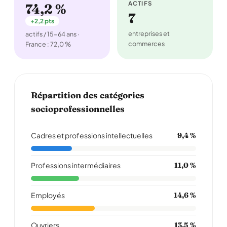
ACTIFS
74,2 %
7
+2,2 pts
entreprises et
actifs / 15-64 ans ·
commerces
France : 72,0 %
Répartition des catégories
socioprofessionnelles
Cadres et professions intellectuelles
9,4 %
Professions intermédiaires
11,0 %
Employés
14,6 %
Ouvriers
13,5 %