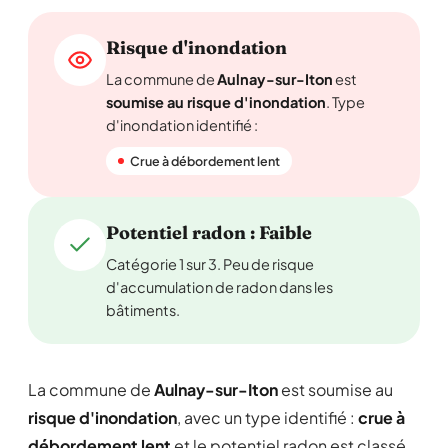
Risque d'inondation
La commune de
Aulnay-sur-Iton
est
soumise au risque d'inondation
. Type
d'inondation identifié :
Crue à débordement lent
Potentiel radon : Faible
Catégorie 1 sur 3. Peu de risque
d'accumulation de radon dans les
bâtiments.
La commune de
Aulnay-sur-Iton
est soumise au
risque d'inondation
, avec un type identifié :
crue à
débordement lent
et le potentiel radon est classé