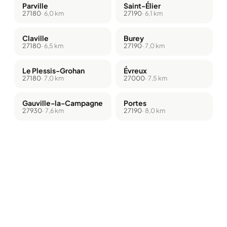
Parville
Saint-Élier
27180
· 6,0 km
27190
· 6,1 km
Claville
Burey
27180
· 6,5 km
27190
· 7,0 km
Le Plessis-Grohan
Évreux
27180
· 7,0 km
27000
· 7,5 km
Gauville-la-Campagne
Portes
27930
· 7,6 km
27190
· 8,0 km