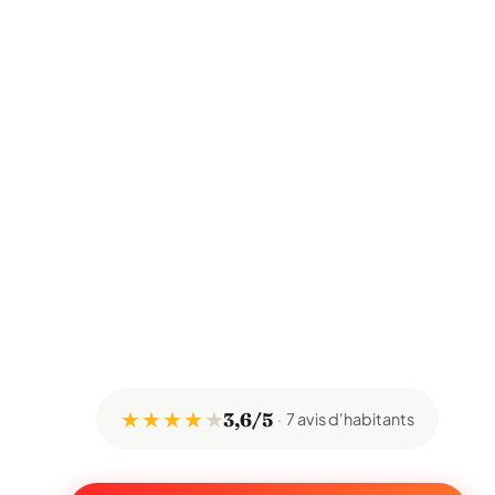
★ ★ ★ ★
★
3,6/5
7 avis d'habitants