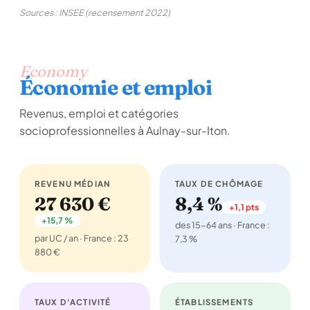
Sources : INSEE (recensement 2022)
Economy
Économie et emploi
Revenus, emploi et catégories
socioprofessionnelles à Aulnay-sur-Iton.
REVENU MÉDIAN
TAUX DE CHÔMAGE
27 630 €
8,4 %
+1,1 pts
+15,7 %
des 15-64 ans · France :
par UC / an · France : 23
7,3 %
880 €
TAUX D'ACTIVITÉ
ÉTABLISSEMENTS