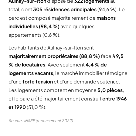
Aulnay-sur-Iton
dispose de
322 logements
au
total, dont
305 résidences principales
(94,6 %). Le
parc est composé majoritairement de
maisons
individuelles (98,4 %)
avec quelques
appartements (0,6 %).
Les habitants de Aulnay-sur-Iton sont
majoritairement propriétaires (88,8 %)
face à
9,5
% de locataires
. Avec seulement
4,4 % de
logements vacants
, le marché immobilier témoigne
d'une
forte tension
et d'une demande soutenue.
Les logements comptent en moyenne
5,0 pièces
,
et le parc a été majoritairement construit
entre 1946
et 1990
(51,0 %).
Source : INSEE (recensement 2022)