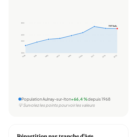
800
707 hab.
600
500
300
1968
1975
1982
1990
1999
2006
2011
2016
2022
Population Aulnay-sur-Iton
+66,4 %
depuis 1968
💡 Survolez les points pour voir les valeurs
Répartition par tranche d'âge