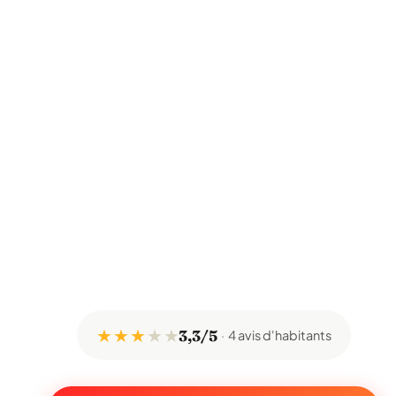
★ ★ ★
★
★
3,3/5
4 avis d'habitants