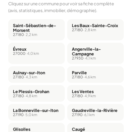
Cliquez sur une commune pour voir sa fiche complète
(avis, statistiques, immobilier, démographie).
Saint-Sébastien-de-
Les Baux-Sainte-Croix
Morsent
27180
· 2,8 km
27180
· 2,2 km
Évreux
Angerville-la-
27000
· 4,0 km
Campagne
27930
· 4,1 km
Aulnay-sur-Iton
Parville
27180
· 4,3 km
27180
· 4,6 km
Le Plessis-Grohan
Les Ventes
27180
· 4,8 km
27180
· 4,9 km
La Bonneville-sur-Iton
Gaudreville-la-Rivière
27190
· 5,0 km
27190
· 6,1 km
Glisolles
Caugé