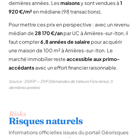
dernières années. Les
maisons
y sont vendues à
1
920 €/m²
en médiane (98 transactions),
Pour mettre ces prix en perspective : avec un revenu
médian de
28 170 €/an
par UC à Arnières-sur-Iton, il
faut compter
6,8 années de salaire
pour acquérir
une maison de 100 m² à Arnières-sur-Iton. Le
marché immobilier reste
accessible aux primo-
accédants
avec un effort financier raisonnable.
Source : DGFiP — DVF (Demandes de Valeurs Foncières), 5
dernières années
Risks
Risques naturels
Informations officielles issues du portail Géorisques