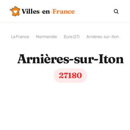
Villes
·
en
·
France
La France
›
Normandie
›
Eure (27)
›
Arnières-sur-Iton
Arnières-sur-Iton
27180