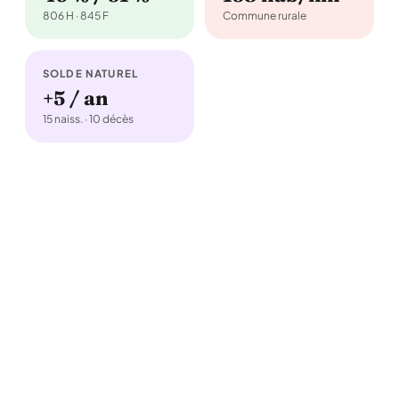
806 H · 845 F
Commune rurale
SOLDE NATUREL
+5 / an
15 naiss. · 10 décès