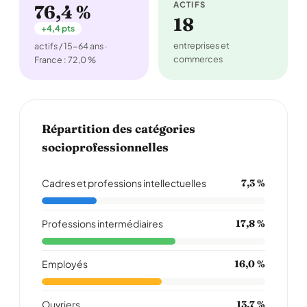
ACTIFS
76,4 %
18
+4,4 pts
entreprises et
actifs / 15-64 ans ·
commerces
France : 72,0 %
Répartition des catégories
socioprofessionnelles
Cadres et professions intellectuelles
7,3 %
Professions intermédiaires
17,8 %
Employés
16,0 %
Ouvriers
13,7 %