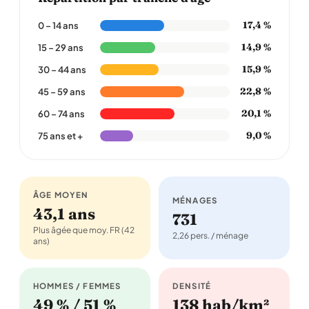
17,4 %
0 – 14 ans
14,9 %
15 – 29 ans
15,9 %
30 – 44 ans
22,8 %
45 – 59 ans
20,1 %
60 – 74 ans
9,0 %
75 ans et +
ÂGE MOYEN
MÉNAGES
43,1 ans
731
Plus âgée que moy. FR (42
2,26 pers. / ménage
ans)
HOMMES / FEMMES
DENSITÉ
49 % / 51 %
138 hab/km²