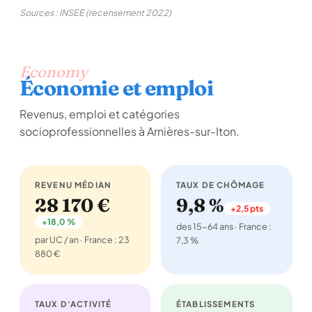
Sources : INSEE (recensement 2022)
Economy
Économie et emploi
Revenus, emploi et catégories
socioprofessionnelles à Arnières-sur-Iton.
REVENU MÉDIAN
TAUX DE CHÔMAGE
28 170 €
9,8 %
+2,5 pts
+18,0 %
des 15-64 ans · France :
par UC / an · France : 23
7,3 %
880 €
TAUX D'ACTIVITÉ
ÉTABLISSEMENTS