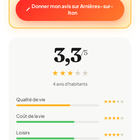
Donner mon avis sur Arnières-sur-
Iton
3,3
/5
★ ★ ★
★
★
4 avis d'habitants
Qualité de vie
★ ★ ★
★
★
Coût de la vie
★ ★ ★ ★
★
Loisirs
★ ★ ★ ★
★