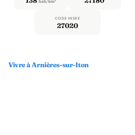
138
27180
hab/km²
CODE INSEE
27020
Vivre à Arnières-sur-Iton