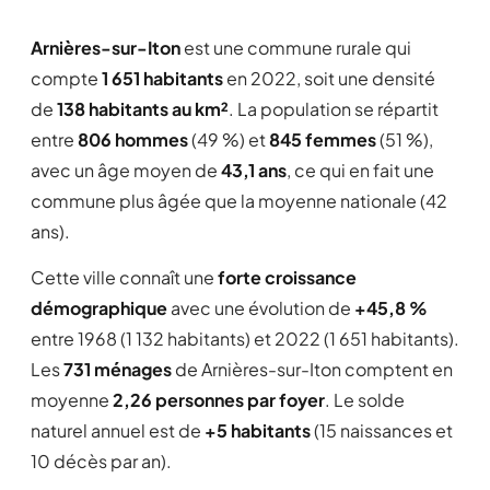
Arnières-sur-Iton
est une commune rurale qui
compte
1 651 habitants
en 2022, soit une densité
de
138 habitants au km²
. La population se répartit
entre
806 hommes
(49 %) et
845 femmes
(51 %),
avec un âge moyen de
43,1 ans
, ce qui en fait une
commune plus âgée que la moyenne nationale (42
ans).
Cette ville connaît une
forte croissance
démographique
avec une évolution de
+45,8 %
entre 1968 (1 132 habitants) et 2022 (1 651 habitants).
Les
731 ménages
de Arnières-sur-Iton comptent en
moyenne
2,26 personnes par foyer
. Le solde
naturel annuel est de
+5 habitants
(15 naissances et
10 décès par an).