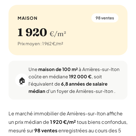
MAISON
98 ventes
1 920
€/m²
Prix moyen : 1 962 €/m²
Une
maison de 100 m²
à Arnières-sur-Iton
coûte en médiane
192 000 €
, soit
🏠
l'équivalent de
6,8 années de salaire
médian
d'un foyer de Arnières-sur-Iton .
Le marché immobilier de Arnières-sur-Iton affiche
un prix médian de
1 920 €/m²
tous biens confondus,
mesuré sur
98 ventes
enregistrées au cours des 5