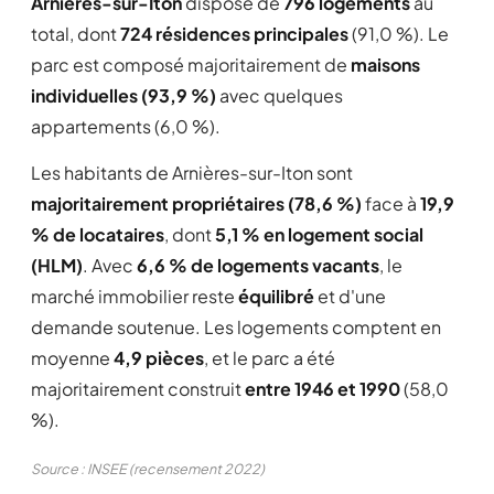
Arnières-sur-Iton
dispose de
796 logements
au
total, dont
724 résidences principales
(91,0 %). Le
parc est composé majoritairement de
maisons
individuelles (93,9 %)
avec quelques
appartements (6,0 %).
Les habitants de Arnières-sur-Iton sont
majoritairement propriétaires (78,6 %)
face à
19,9
% de locataires
, dont
5,1 % en logement social
(HLM)
. Avec
6,6 % de logements vacants
, le
marché immobilier reste
équilibré
et d'une
demande soutenue. Les logements comptent en
moyenne
4,9 pièces
, et le parc a été
majoritairement construit
entre 1946 et 1990
(58,0
%).
Source : INSEE (recensement 2022)