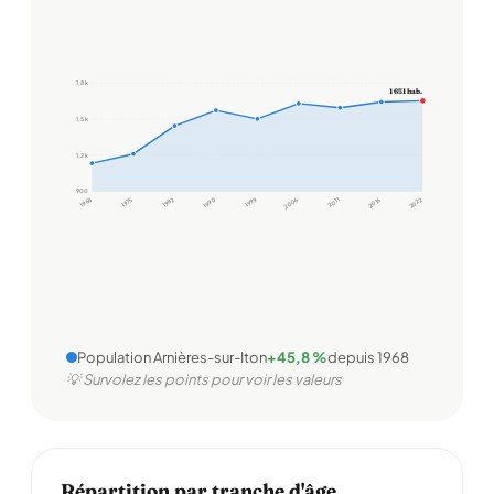
1,8 k
1 651 hab.
1,5 k
1,2 k
900
1968
1975
1982
1990
1999
2006
2011
2016
2022
Population Arnières-sur-Iton
+45,8 %
depuis 1968
💡 Survolez les points pour voir les valeurs
Répartition par tranche d'âge