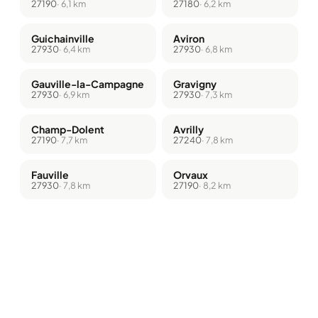
27190
· 6,1 km
27180
· 6,2 km
Guichainville
Aviron
27930
· 6,4 km
27930
· 6,8 km
Gauville-la-Campagne
Gravigny
27930
· 6,9 km
27930
· 7,3 km
Champ-Dolent
Avrilly
27190
· 7,7 km
27240
· 7,8 km
Fauville
Orvaux
27930
· 7,8 km
27190
· 8,2 km