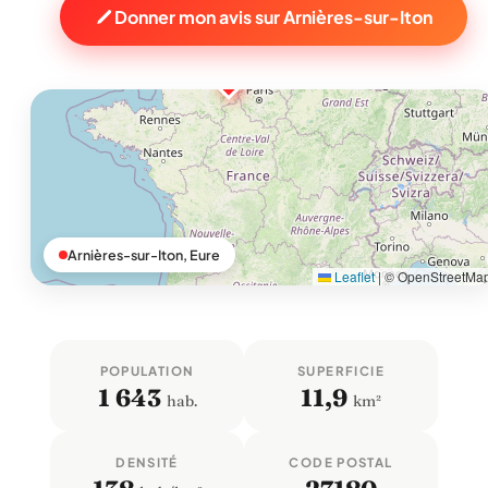
Donner mon avis sur Arnières-sur-Iton
Arnières-sur-Iton, Eure
Leaflet
|
© OpenStreetMa
POPULATION
SUPERFICIE
1 643
11,9
hab.
km²
DENSITÉ
CODE POSTAL