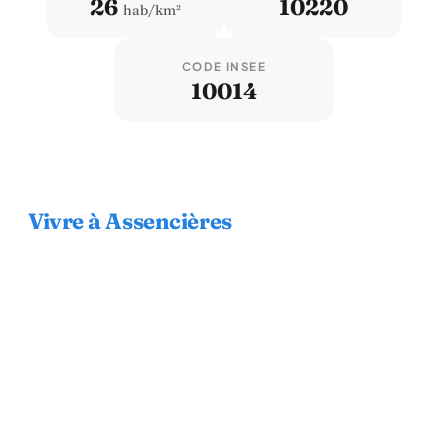
26
10220
hab/km²
CODE INSEE
10014
Vivre à Assencières