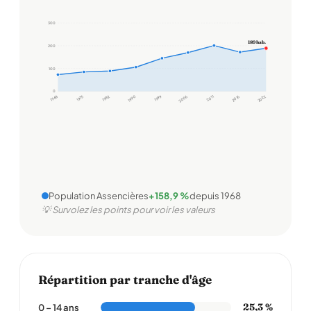
300
189 hab.
200
100
0
1968
1975
1982
1990
1999
2006
2011
2016
2022
Population Assencières
+158,9 %
depuis 1968
💡 Survolez les points pour voir les valeurs
Répartition par tranche d'âge
25,3 %
0 – 14 ans