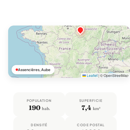
Assencières, Aube
Leaflet
|
© OpenStreetMap
POPULATION
SUPERFICIE
190
7,4
hab.
km²
DENSITÉ
CODE POSTAL