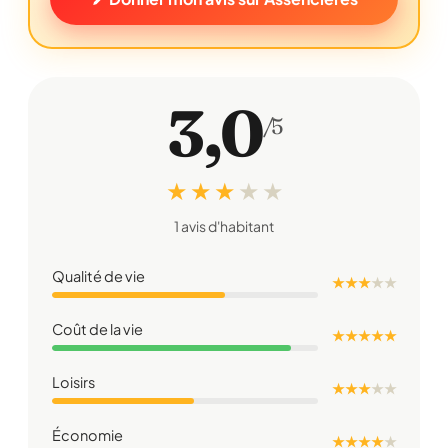
3,0
/5
★ ★ ★
★
★
1 avis d'habitant
Qualité de vie
★ ★ ★
★
★
Coût de la vie
★ ★ ★ ★ ★
Loisirs
★ ★ ★
★
★
Économie
★ ★ ★ ★
★