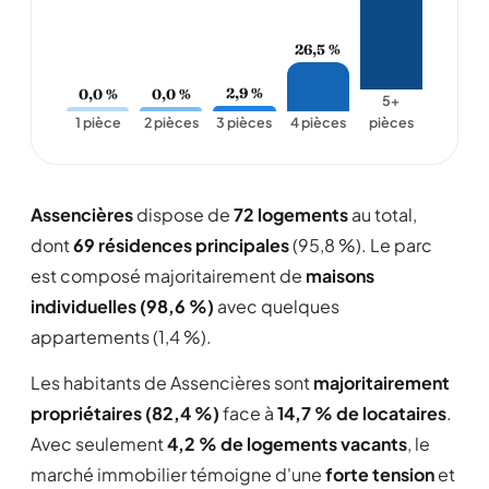
26,5 %
2,9 %
0,0 %
0,0 %
5+
1 pièce
2 pièces
3 pièces
4 pièces
pièces
Assencières
dispose de
72 logements
au total,
dont
69 résidences principales
(95,8 %). Le parc
est composé majoritairement de
maisons
individuelles (98,6 %)
avec quelques
appartements (1,4 %).
Les habitants de Assencières sont
majoritairement
propriétaires (82,4 %)
face à
14,7 % de locataires
.
Avec seulement
4,2 % de logements vacants
, le
marché immobilier témoigne d'une
forte tension
et