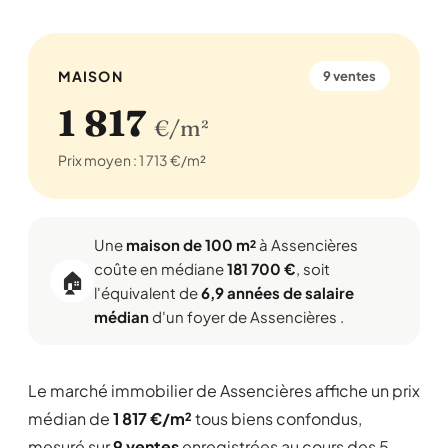
MAISON
9 ventes
1 817
€/m²
Prix moyen : 1 713 €/m²
Une
maison de 100 m²
à Assencières
coûte en médiane
181 700 €
, soit
🏠
l'équivalent de
6,9 années de salaire
médian
d'un foyer de Assencières .
Le marché immobilier de Assencières affiche un prix
médian de
1 817 €/m²
tous biens confondus,
mesuré sur
9 ventes
enregistrées au cours des 5