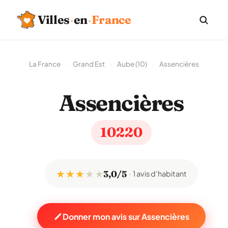
Villes
·
en
·
France
La France
›
Grand Est
›
Aube (10)
›
Assencières
Assencières
10220
★ ★ ★
★
★
3,0/5
1 avis d'habitant
Donner mon avis sur Assencières