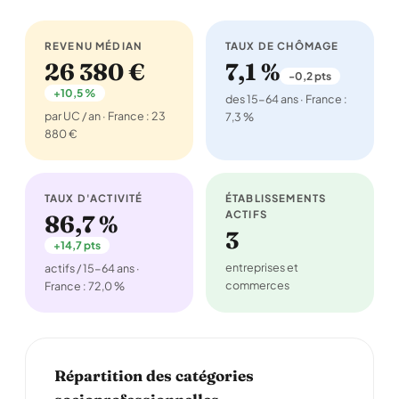
REVENU MÉDIAN
TAUX DE CHÔMAGE
26 380 €
7,1 %
-0,2 pts
+10,5 %
des 15-64 ans · France :
par UC / an · France : 23
7,3 %
880 €
TAUX D'ACTIVITÉ
ÉTABLISSEMENTS
ACTIFS
86,7 %
3
+14,7 pts
entreprises et
actifs / 15-64 ans ·
commerces
France : 72,0 %
Répartition des catégories