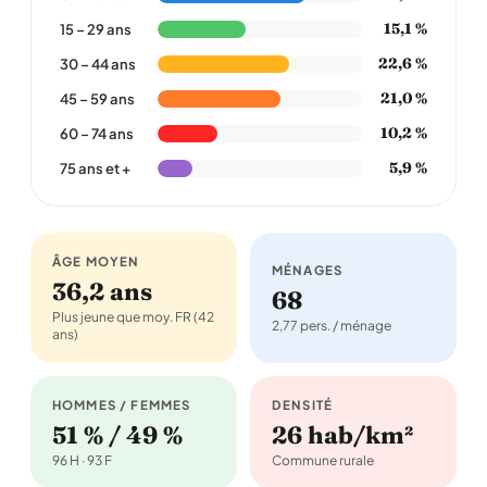
15,1 %
15 – 29 ans
22,6 %
30 – 44 ans
21,0 %
45 – 59 ans
10,2 %
60 – 74 ans
5,9 %
75 ans et +
ÂGE MOYEN
MÉNAGES
36,2 ans
68
Plus jeune que moy. FR (42
2,77 pers. / ménage
ans)
HOMMES / FEMMES
DENSITÉ
51 % / 49 %
26 hab/km²
96 H · 93 F
Commune rurale