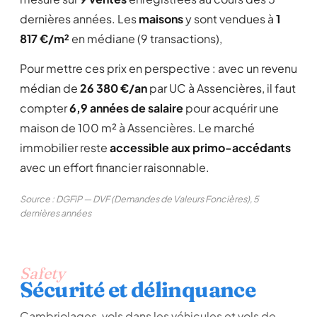
dernières années. Les
maisons
y sont vendues à
1
817 €/m²
en médiane (9 transactions),
Pour mettre ces prix en perspective : avec un revenu
médian de
26 380 €/an
par UC à Assencières, il faut
compter
6,9 années de salaire
pour acquérir une
maison de 100 m² à Assencières. Le marché
immobilier reste
accessible aux primo-accédants
avec un effort financier raisonnable.
Source : DGFiP — DVF (Demandes de Valeurs Foncières), 5
dernières années
Safety
Sécurité et délinquance
Cambriolages, vols dans les véhicules et vols de