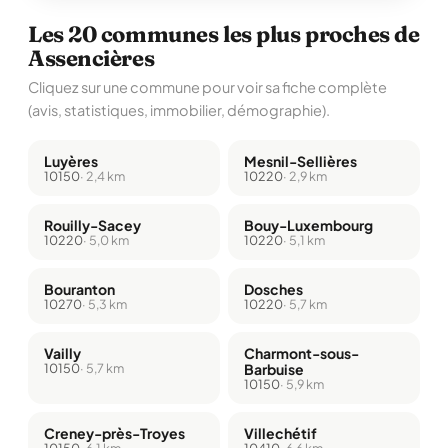
Les 20 communes les plus proches de
Assencières
Cliquez sur une commune pour voir sa fiche complète
(avis, statistiques, immobilier, démographie).
Luyères
Mesnil-Sellières
10150
· 2,4 km
10220
· 2,9 km
Rouilly-Sacey
Bouy-Luxembourg
10220
· 5,0 km
10220
· 5,1 km
Bouranton
Dosches
10270
· 5,3 km
10220
· 5,7 km
Vailly
Charmont-sous-
10150
· 5,7 km
Barbuise
10150
· 5,9 km
Creney-près-Troyes
Villechétif
10150
· 6,1 km
10410
· 6,6 km