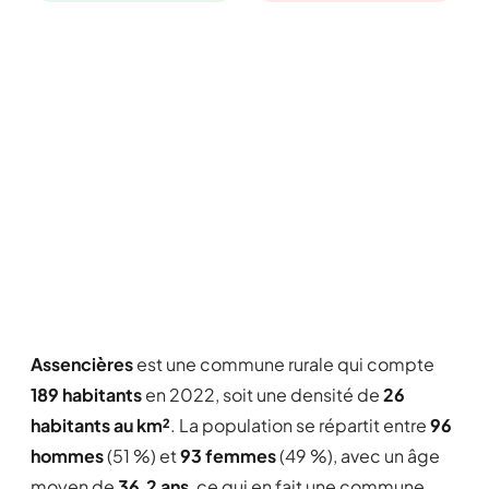
Assencières
est une commune rurale qui compte
189 habitants
en 2022, soit une densité de
26
habitants au km²
. La population se répartit entre
96
hommes
(51 %) et
93 femmes
(49 %), avec un âge
moyen de
36,2 ans
, ce qui en fait une commune