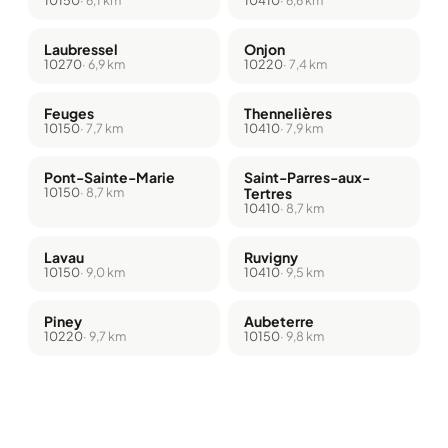
Laubressel
Onjon
10270
· 6,9 km
10220
· 7,4 km
Feuges
Thennelières
10150
· 7,7 km
10410
· 7,9 km
Pont-Sainte-Marie
Saint-Parres-aux-
10150
· 8,7 km
Tertres
10410
· 8,7 km
Lavau
Ruvigny
10150
· 9,0 km
10410
· 9,5 km
Piney
Aubeterre
10220
· 9,7 km
10150
· 9,8 km