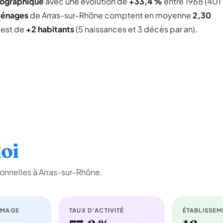
mographique
avec une évolution de
+33,4 %
entre 1968 (401
ménages
de Arras-sur-Rhône comptent en moyenne
2,30
l est de
+2 habitants
(5 naissances et 3 décès par an).
oi
onnelles à Arras-sur-Rhône.
ÔMAGE
TAUX D'ACTIVITÉ
ÉTABLISSEM