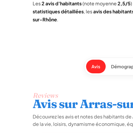
Les
2 avis d'habitants
(note moyenne
2,5/5
)
statistiques détaillées
, les
avis des habitant
sur-Rhône
.
Avis
Démograp
Reviews
Avis sur Arras-s
Découvrez les avis et notes des habitants de A
de la vie, loisirs, dynamisme économique, é