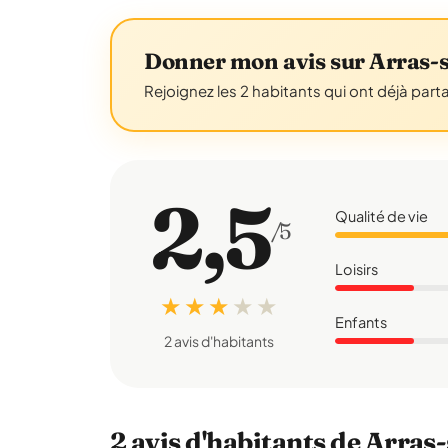
Donner mon avis sur Arras-
Rejoignez les 2 habitants qui ont déjà part
2,5
Qualité de vie
/5
Loisirs
★ ★ ★
★
★
Enfants
2 avis d'habitants
2 avis d'habitants de Arra