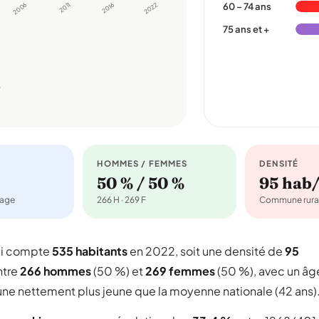
2006
2011
2016
2022
60 – 74 ans
75 ans et +
8
HOMMES / FEMMES
DENSITÉ
50 % / 50 %
95 hab
nage
266 H · 269 F
Commune rura
ui compte
535 habitants
en 2022, soit une densité de
95
ntre
266 hommes
(50 %) et
269 femmes
(50 %), avec un âg
une nettement plus jeune que la moyenne nationale (42 ans)