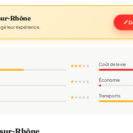
sur-Rhône
D
agé leur expérience.
Coût de la vie
★ ★ ★
★
★
Économie
★
★
★
★
★
Transports
★
★
★
★
★
s-sur-Rhône