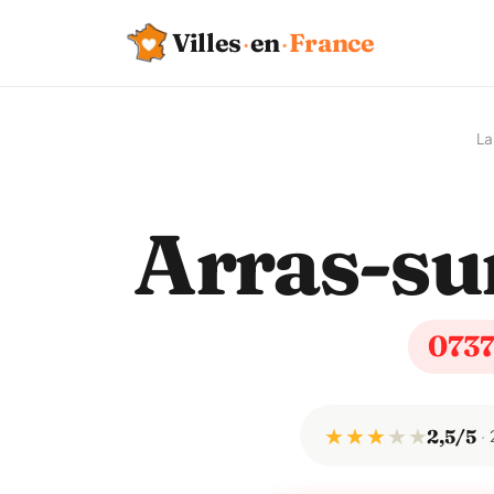
Villes
·
en
·
France
La
Arras-su
073
★ ★ ★
★
★
2,5/5