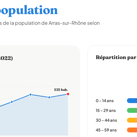
opulation
 de la population de Arras-sur-Rhône selon
Répartition par
2022)
535 hab.
0 – 14 ans
15 – 29 ans
30 – 44 ans
45 – 59 ans