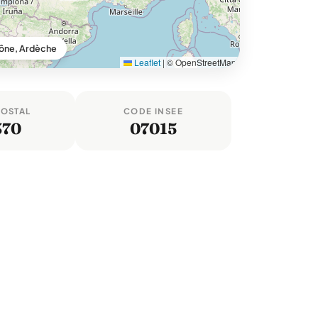
ône, Ardèche
Leaflet
|
© OpenStreetMap
POSTAL
CODE INSEE
370
07015