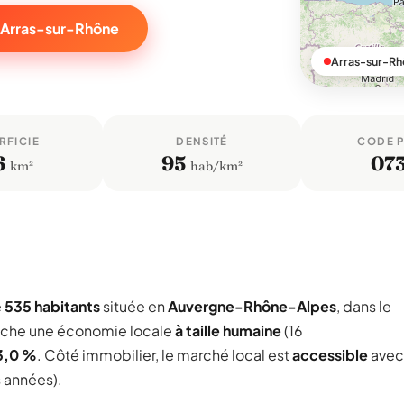
r Arras-sur-Rhône
Arras-sur-Rh
RFICIE
DENSITÉ
CODE 
6
95
07
km²
hab/km²
e
535 habitants
située en
Auvergne-Rhône-Alpes
, dans le
iche une économie locale
à taille humaine
(16
3,0 %
. Côté immobilier, le marché local est
accessible
avec
s années).