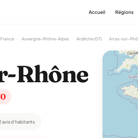
Accueil
Régions
 France
›
Auvergne-Rhône-Alpes
›
Ardèche (07)
›
Arras-sur-Rh
r-Rhône
70
2 avis d'habitants