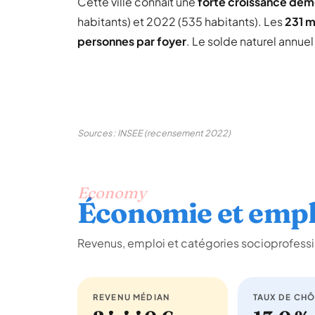
Cette ville connaît une
forte croissance dé
habitants) et 2022 (535 habitants). Les
231 
personnes par foyer
. Le solde naturel annue
Sources : INSEE (recensement 2022)
Economy
Économie et empl
Revenus, emploi et catégories socioprofessi
REVENU MÉDIAN
TAUX DE CH