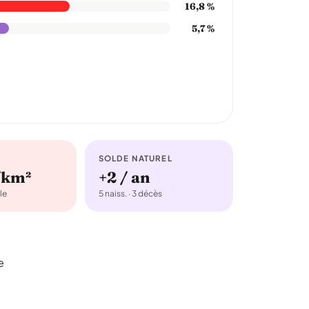
16,8 %
5,7 %
SOLDE NATUREL
/km²
+2 / an
le
5 naiss. · 3 décès
e
.