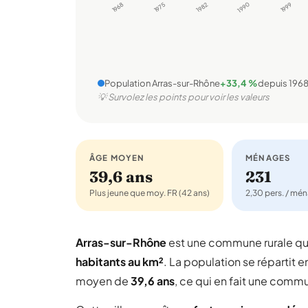
1968
1975
1982
1990
1999
Population Arras-sur-Rhône
+33,4 %
depuis 196
💡 Survolez les points pour voir les valeurs
ÂGE MOYEN
MÉNAGES
39,6 ans
231
Plus jeune que moy. FR (42 ans)
2,30 pers. / mé
Arras-sur-Rhône
est une commune rurale q
habitants au km²
. La population se répartit e
moyen de
39,6 ans
, ce qui en fait une comm