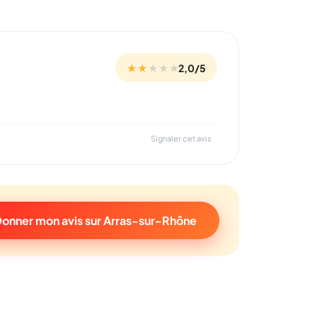
★ ★
★
★
★
2,0/5
Signaler cet avis
onner mon avis sur Arras-sur-Rhône