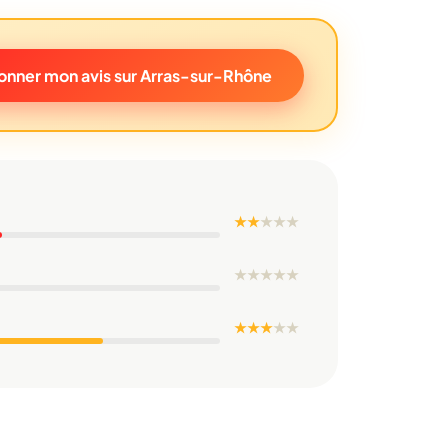
onner mon avis sur Arras-sur-Rhône
★ ★
★
★
★
★
★
★
★
★
★ ★ ★
★
★