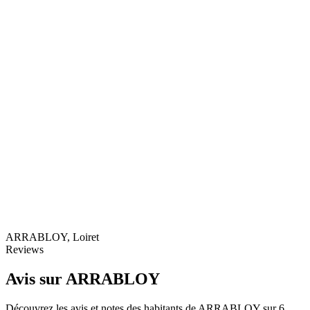
Leaflet
|
© OpenStreetMap
ARRABLOY, Loiret
Reviews
Avis sur ARRABLOY
Découvrez les avis et notes des habitants de ARRABLOY sur 6