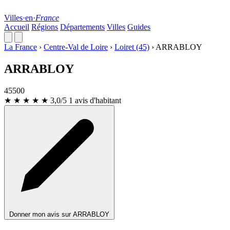
Villes
·
en
·
France
Accueil
Régions
Départements
Villes
Guides
La France
›
Centre-Val de Loire
›
Loiret (45)
›
ARRABLOY
ARRABLOY
45500
★ ★ ★
★
★
3,0/5
1 avis d'habitant
Donner mon avis sur ARRABLOY