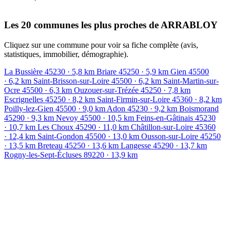
Leaflet
|
© OpenStreetMap contributors
+
Les 20 communes les plus proches de ARRABLOY
−
Cliquez sur une commune pour voir sa fiche complète (avis,
statistiques, immobilier, démographie).
La Bussière
45230
· 5,8 km
Briare
45250
· 5,9 km
Gien
45500
· 6,2 km
Saint-Brisson-sur-Loire
45500
· 6,2 km
Saint-Martin-sur-
Ocre
45500
· 6,3 km
Ouzouer-sur-Trézée
45250
· 7,8 km
Escrignelles
45250
· 8,2 km
Saint-Firmin-sur-Loire
45360
· 8,2 km
Poilly-lez-Gien
45500
· 9,0 km
Adon
45230
· 9,2 km
Boismorand
45290
· 9,3 km
Nevoy
45500
· 10,5 km
Feins-en-Gâtinais
45230
· 10,7 km
Les Choux
45290
· 11,0 km
Châtillon-sur-Loire
45360
· 12,4 km
Saint-Gondon
45500
· 13,0 km
Ousson-sur-Loire
45250
· 13,5 km
Breteau
45250
· 13,6 km
Langesse
45290
· 13,7 km
Rogny-les-Sept-Écluses
89220
· 13,9 km