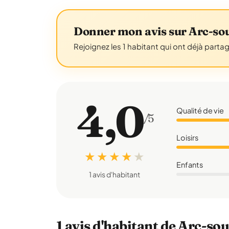
Donner mon avis sur Arc-so
Rejoignez les 1 habitant qui ont déjà parta
4,0
Qualité de vie
/5
Loisirs
★ ★ ★ ★
★
Enfants
1 avis d'habitant
1 avis d'habitant de Arc-so