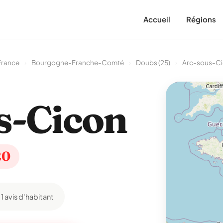
Accueil
Régions
France
›
Bourgogne-Franche-Comté
›
Doubs (25)
›
Arc-sous-C
s-Cicon
20
1 avis d'habitant