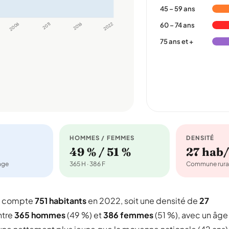
45 – 59 ans
2006
2011
2016
2022
60 – 74 ans
75 ans et +
HOMMES / FEMMES
DENSITÉ
49 % / 51 %
27 hab
nage
365 H · 386 F
Commune rura
ui compte
751 habitants
en 2022, soit une densité de
27
ntre
365 hommes
(49 %) et
386 femmes
(51 %), avec un âge