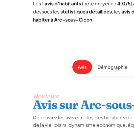
Les
1 avis d'habitants
(note moyenne
4,0/5
)
dessous les
statistiques détaillées
, les
avis 
habiter à Arc-sous-Cicon
.
Avis
Démographie
Reviews
Avis sur Arc-sous
Découvrez les avis et notes des habitants de A
de la vie, loisirs, dynamisme économique, é