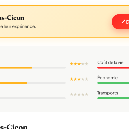
us-Cicon
D
gé leur expérience.
Coût de la vie
★ ★ ★
★
★
Économie
★ ★ ★
★
★
Transports
★
★
★
★
★
us-Cicon