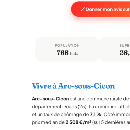
Donner mon avis su
POPULATION
SUPE
768
28
hab.
Vivre à Arc-sous-Cicon
Arc-sous-Cicon
est une commune rurale de
département Doubs (25). La commune affic
et un taux de chômage de
7,1 %
. Côté immobi
prix médian de
2 508 €/m²
(sur 5 dernières 