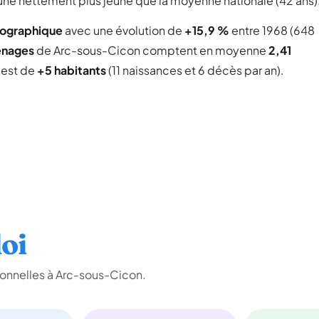
une nettement plus jeune que la moyenne nationale (42 ans)
mographique
avec une évolution de
+15,9 %
entre 1968 (648
énages
de Arc-sous-Cicon comptent en moyenne
2,41
l est de
+5 habitants
(11 naissances et 6 décès par an).
oi
ionnelles à Arc-sous-Cicon.