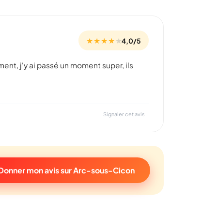
★ ★ ★ ★
★
4,0/5
ent, j'y ai passé un moment super, ils
Signaler cet avis
Donner mon avis sur Arc-sous-Cicon