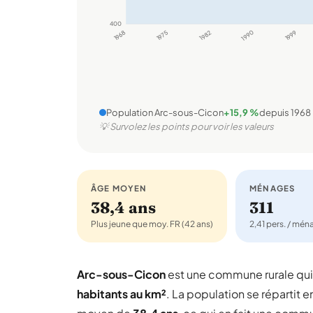
400
1968
1975
1982
1990
1999
Population Arc-sous-Cicon
+15,9 %
depuis 1968
💡 Survolez les points pour voir les valeurs
ÂGE MOYEN
MÉNAGES
38,4 ans
311
Plus jeune que moy. FR (42 ans)
2,41 pers. / mé
Arc-sous-Cicon
est une commune rurale q
habitants au km²
. La population se répartit e