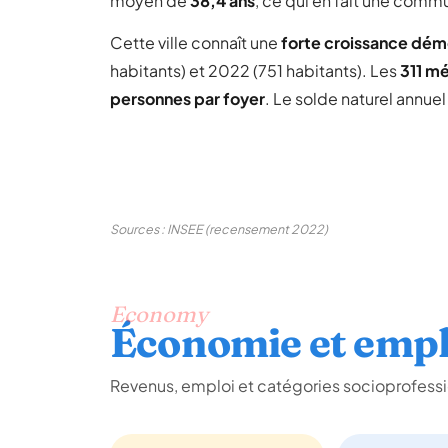
moyen de
38,4 ans
, ce qui en fait une comm
Cette ville connaît une
forte croissance dé
habitants) et 2022 (751 habitants). Les
311 m
personnes par foyer
. Le solde naturel annue
Sources : INSEE (recensement 2022)
Economy
Économie et empl
Revenus, emploi et catégories socioprofess