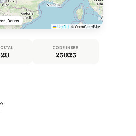
con, Doubs
Leaflet
|
© OpenStreetMap
POSTAL
CODE INSEE
520
25025
le
)