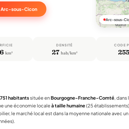
r Arc-sous-Cicon
Arc-sous-Ci
RFICIE
DENSITÉ
CODE 
,6
27
25
km²
hab/km²
751 habitants
située en
Bourgogne-Franche-Comté
, dans 
he une économie locale
à taille humaine
(25 établissements
lier, le marché local est dans la moyenne nationale avec un
années).