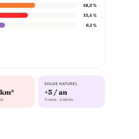
18,2 %
15,4 %
6,1 %
SOLDE NATUREL
/km²
+5 / an
le
11 naiss. · 6 décès