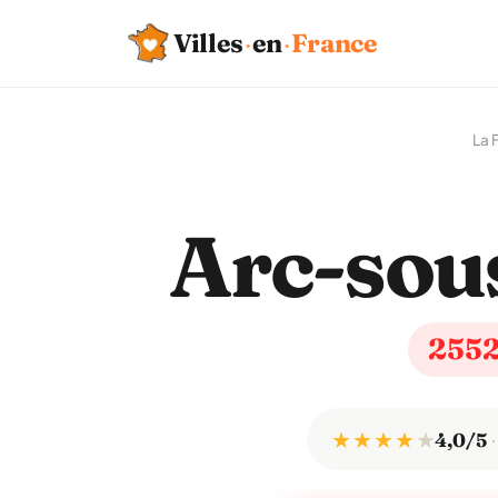
Villes
·
en
·
France
La 
Arc-sou
255
★ ★ ★ ★
★
4,0/5