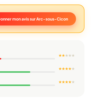
onner mon avis sur Arc-sous-Cicon
★ ★
★
★
★
★ ★ ★ ★
★
★ ★ ★ ★
★