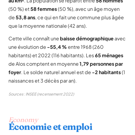
au km²
. La population se répartit entre
58 hommes
(50 %) et
58 femmes
(50 %), avec un âge moyen
de
53,8 ans
, ce qui en fait une commune plus âgée
que la moyenne nationale (42 ans).
Cette ville connaît une
baisse démographique
avec
une évolution de
-55,4 %
entre 1968 (260
habitants) et 2022 (116 habitants). Les
65 ménages
de Alos comptent en moyenne
1,79 personnes par
foyer
. Le solde naturel annuel est de
-2 habitants
(1
naissances et 3 décès par an).
Sources : INSEE (recensement 2022)
Economy
Économie et emploi