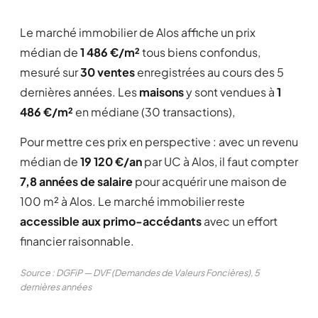
Le marché immobilier de Alos affiche un prix
médian de
1 486 €/m²
tous biens confondus,
mesuré sur
30 ventes
enregistrées au cours des 5
dernières années. Les
maisons
y sont vendues à
1
486 €/m²
en médiane (30 transactions),
Pour mettre ces prix en perspective : avec un revenu
médian de
19 120 €/an
par UC à Alos, il faut compter
7,8 années de salaire
pour acquérir une maison de
100 m² à Alos. Le marché immobilier reste
accessible aux primo-accédants
avec un effort
financier raisonnable.
Source : DGFiP — DVF (Demandes de Valeurs Foncières), 5
dernières années