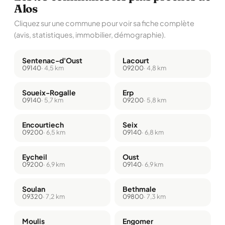
Alos
Cliquez sur une commune pour voir sa fiche complète
(avis, statistiques, immobilier, démographie).
Sentenac-d'Oust
Lacourt
09140
· 4,5 km
09200
· 4,8 km
Soueix-Rogalle
Erp
09140
· 5,7 km
09200
· 5,8 km
Encourtiech
Seix
09200
· 6,5 km
09140
· 6,8 km
Eycheil
Oust
09200
· 6,9 km
09140
· 6,9 km
Soulan
Bethmale
09320
· 7,2 km
09800
· 7,3 km
Moulis
Engomer