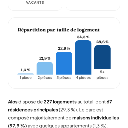
VACANTS
Répartition par taille de logement
34,3 %
28,6 %
22,9 %
12,9 %
1,4 %
5+
1 pièce
2 pièces
3 pièces
4 pièces
pièces
Alos
dispose de
227 logements
au total, dont
67
résidences principales
(29,3 %). Le parc est
composé majoritairement de
maisons individuelles
(97,9 %)
avec quelques appartements (1,3 %).