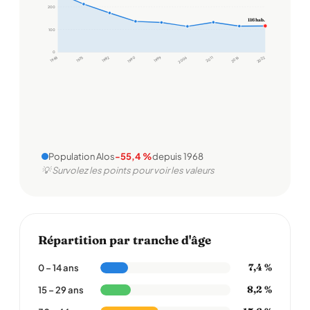
200
116 hab.
100
0
1968
1975
1982
1990
1999
2006
2011
2016
2022
Population Alos
-55,4 %
depuis 1968
💡 Survolez les points pour voir les valeurs
Répartition par tranche d'âge
7,4 %
0 – 14 ans
8,2 %
15 – 29 ans