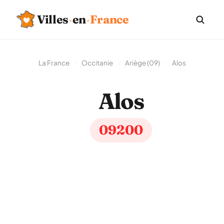
Villes
·
en
·
France
La France
›
Occitanie
›
Ariège (09)
›
Alos
Alos
09200