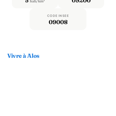
5
09200
hab/km²
CODE INSEE
09008
Vivre à Alos