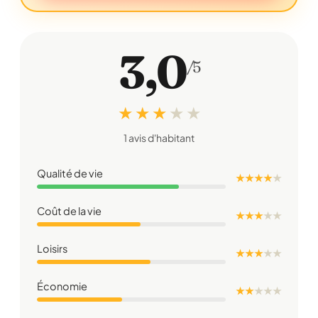
3,0
/5
★ ★ ★
★
★
1 avis d'habitant
Qualité de vie
★ ★ ★ ★
★
Coût de la vie
★ ★ ★
★
★
Loisirs
★ ★ ★
★
★
Économie
★ ★
★
★
★