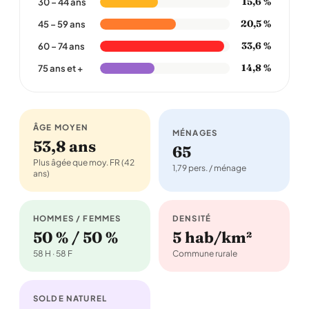
15,6 %
30 – 44 ans
20,5 %
45 – 59 ans
33,6 %
60 – 74 ans
14,8 %
75 ans et +
ÂGE MOYEN
MÉNAGES
53,8 ans
65
Plus âgée que moy. FR (42
1,79 pers. / ménage
ans)
HOMMES / FEMMES
DENSITÉ
50 % / 50 %
5 hab/km²
58 H · 58 F
Commune rurale
SOLDE NATUREL