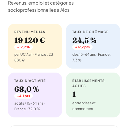
Revenus, emploi et catégories
socioprofessionnelles à Alos.
REVENU MÉDIAN
TAUX DE CHÔMAGE
19 120 €
24,5 %
-19,9 %
+17,2 pts
par UC / an · France : 23
des 15-64 ans · France :
880 €
7,3 %
TAUX D'ACTIVITÉ
ÉTABLISSEMENTS
ACTIFS
68,0 %
1
-4,1 pts
entreprises et
actifs / 15-64 ans ·
commerces
France : 72,0 %