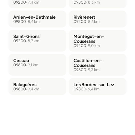
09200
· 7,4 km
09800
· 8,3 km
Arrien-en-Bethmale
Rivèrenert
09800
· 8,4 km
09200
· 8,6 km
Saint-Girons
Montégut-en-
09200
· 8,7 km
Couserans
09200
· 9,0 km
Cescau
Castillon-en-
09800
· 9,1 km
Couserans
09800
· 9,3 km
Balaguères
Les Bordes-sur-Lez
09800
· 9,4 km
09800
· 9,4 km