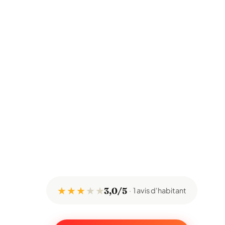
★ ★ ★
★
★
3,0/5
1 avis d'habitant