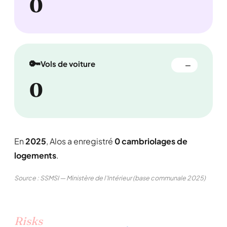
0
🔑
Vols de voiture
—
0
En
2025
, Alos a enregistré
0 cambriolages de
logements
.
Source : SSMSI — Ministère de l'Intérieur (base communale 2025)
Risks