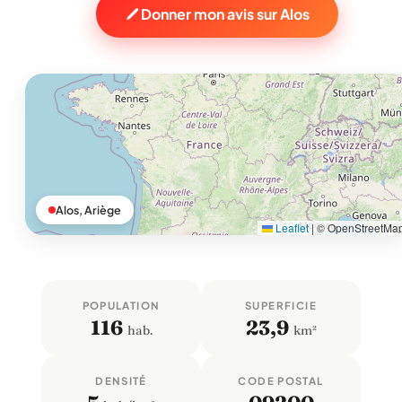
Donner mon avis sur Alos
Alos, Ariège
Leaflet
|
© OpenStreetMa
POPULATION
SUPERFICIE
116
23,9
hab.
km²
DENSITÉ
CODE POSTAL