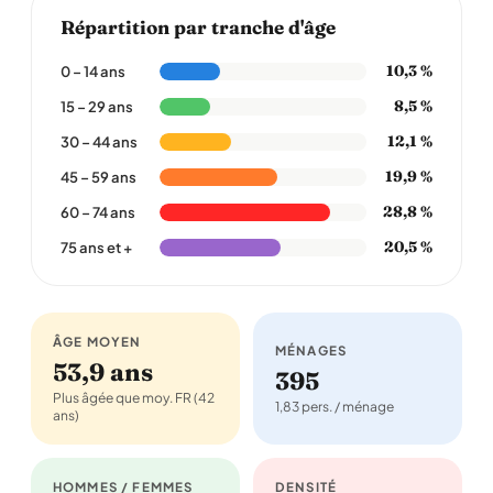
Répartition par tranche d'âge
10,3 %
0 – 14 ans
8,5 %
15 – 29 ans
12,1 %
30 – 44 ans
19,9 %
45 – 59 ans
28,8 %
60 – 74 ans
20,5 %
75 ans et +
ÂGE MOYEN
MÉNAGES
53,9 ans
395
Plus âgée que moy. FR (42
1,83 pers. / ménage
ans)
HOMMES / FEMMES
DENSITÉ