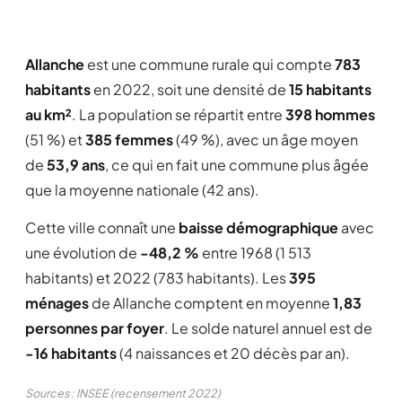
Allanche
est une commune rurale qui compte
783
habitants
en 2022, soit une densité de
15 habitants
au km²
. La population se répartit entre
398 hommes
(51 %) et
385 femmes
(49 %), avec un âge moyen
de
53,9 ans
, ce qui en fait une commune plus âgée
que la moyenne nationale (42 ans).
Cette ville connaît une
baisse démographique
avec
une évolution de
-48,2 %
entre 1968 (1 513
habitants) et 2022 (783 habitants). Les
395
ménages
de Allanche comptent en moyenne
1,83
personnes par foyer
. Le solde naturel annuel est de
-16 habitants
(4 naissances et 20 décès par an).
Sources : INSEE (recensement 2022)