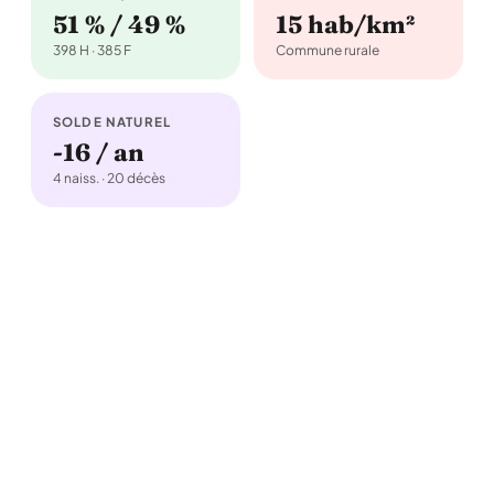
51 % / 49 %
15 hab/km²
398 H · 385 F
Commune rurale
SOLDE NATUREL
-16 / an
4 naiss. · 20 décès