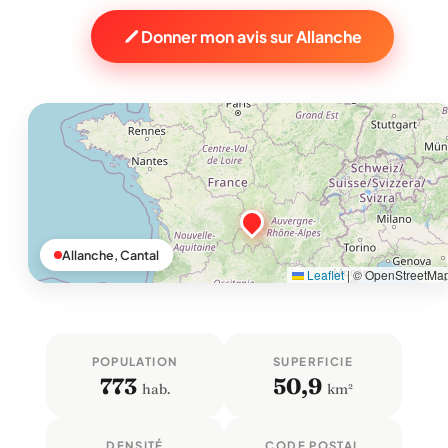
Donner mon avis sur Allanche
Allanche, Cantal
Leaflet
|
© OpenStreetMa
POPULATION
SUPERFICIE
773
50,9
hab.
km²
DENSITÉ
CODE POSTAL