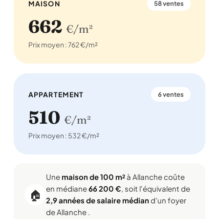
MAISON
58 ventes
662
€/m²
Prix moyen : 762 €/m²
APPARTEMENT
6 ventes
510
€/m²
Prix moyen : 532 €/m²
Une
maison de 100 m²
à Allanche coûte
en médiane
66 200 €
, soit l'équivalent de
🏠
2,9 années de salaire médian
d'un foyer
de Allanche .