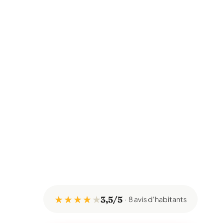
★ ★ ★ ★
★
3,5/5
8 avis d'habitants