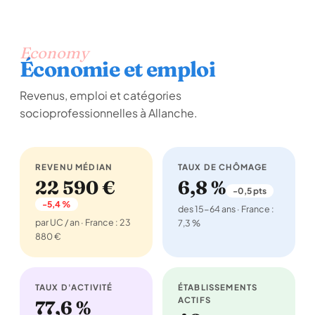
Economy
Économie et emploi
Revenus, emploi et catégories
socioprofessionnelles à Allanche.
REVENU MÉDIAN
TAUX DE CHÔMAGE
22 590 €
6,8 %
-0,5 pts
-5,4 %
des 15-64 ans · France :
par UC / an · France : 23
7,3 %
880 €
TAUX D'ACTIVITÉ
ÉTABLISSEMENTS
ACTIFS
77,6 %