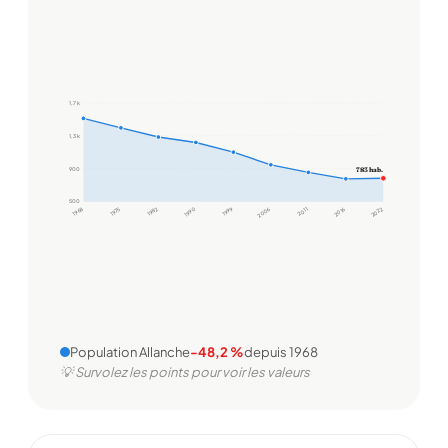
1,7 k
1,3 k
900
783 hab.
500
1968
1975
1982
1990
1999
2006
2011
2016
2022
Population Allanche
-48,2 %
depuis 1968
💡 Survolez les points pour voir les valeurs