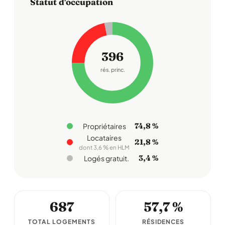
Statut d'occupation
396
rés. princ.
74,8 %
Propriétaires
Locataires
21,8 %
dont 3,6 % en HLM
3,4 %
Logés gratuit.
687
57,7 %
TOTAL LOGEMENTS
RÉSIDENCES