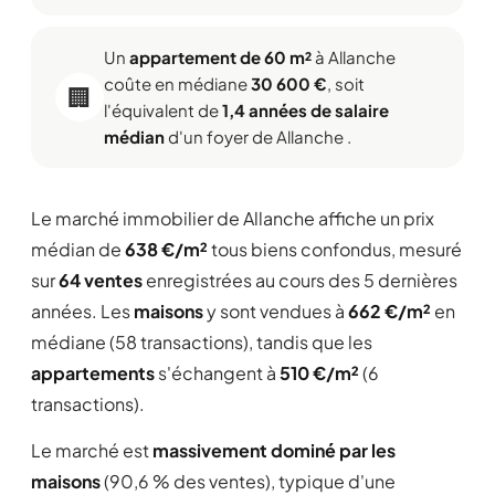
Un
appartement de 60 m²
à Allanche
coûte en médiane
30 600 €
, soit
🏢
l'équivalent de
1,4 années de salaire
médian
d'un foyer de Allanche .
Le marché immobilier de Allanche affiche un prix
médian de
638 €/m²
tous biens confondus, mesuré
sur
64 ventes
enregistrées au cours des 5 dernières
années. Les
maisons
y sont vendues à
662 €/m²
en
médiane (58 transactions), tandis que les
appartements
s'échangent à
510 €/m²
(6
transactions).
Le marché est
massivement dominé par les
maisons
(90,6 % des ventes), typique d'une