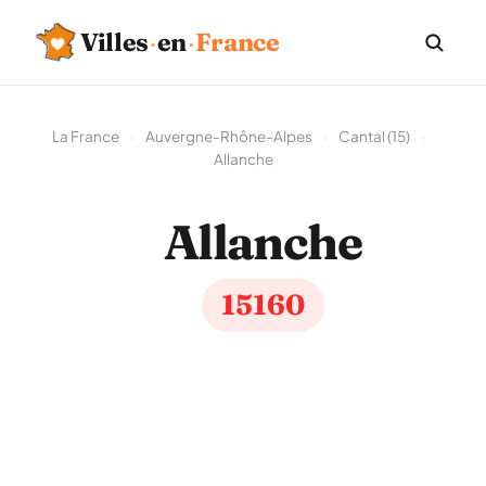
Villes
·
en
·
France
La France
›
Auvergne-Rhône-Alpes
›
Cantal (15)
›
Allanche
Allanche
15160