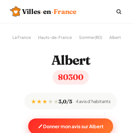
Villes
·
en
·
France
La France
›
Hauts-de-France
›
Somme (80)
›
Albert
Albert
80300
★ ★ ★
★
★
3,0/5
4 avis d'habitants
Donner mon avis sur Albert