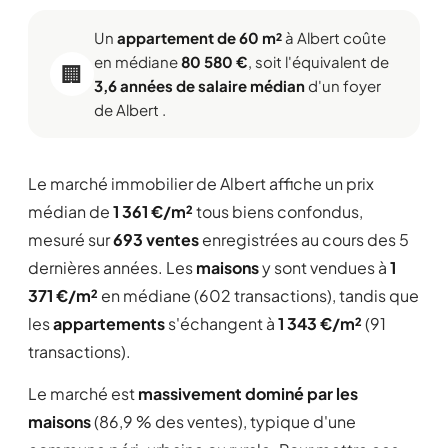
Un
appartement de 60 m²
à Albert coûte
en médiane
80 580 €
, soit l'équivalent de
🏢
3,6 années de salaire médian
d'un foyer
de Albert .
Le marché immobilier de Albert affiche un prix
médian de
1 361 €/m²
tous biens confondus,
mesuré sur
693 ventes
enregistrées au cours des 5
dernières années. Les
maisons
y sont vendues à
1
371 €/m²
en médiane (602 transactions), tandis que
les
appartements
s'échangent à
1 343 €/m²
(91
transactions).
Le marché est
massivement dominé par les
maisons
(86,9 % des ventes), typique d'une