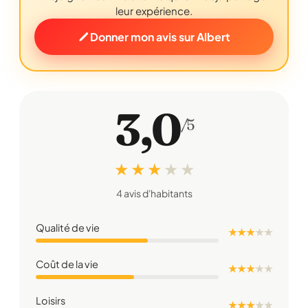
leur expérience.
Donner mon avis sur Albert
3,0
/5
★ ★ ★
★
★
4 avis d'habitants
Qualité de vie
★ ★ ★
★
★
Coût de la vie
★ ★ ★
★
★
Loisirs
★ ★ ★
★
★