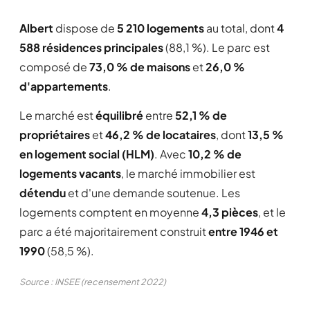
Albert
dispose de
5 210 logements
au total, dont
4
588 résidences principales
(88,1 %). Le parc est
composé de
73,0 % de maisons
et
26,0 %
d'appartements
.
Le marché est
équilibré
entre
52,1 % de
propriétaires
et
46,2 % de locataires
, dont
13,5 %
en logement social (HLM)
. Avec
10,2 % de
logements vacants
, le marché immobilier est
détendu
et d'une demande soutenue. Les
logements comptent en moyenne
4,3 pièces
, et le
parc a été majoritairement construit
entre 1946 et
1990
(58,5 %).
Source : INSEE (recensement 2022)