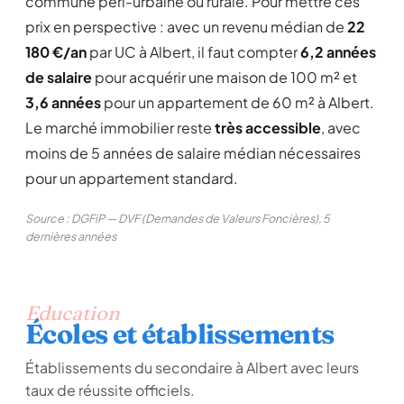
commune péri-urbaine ou rurale. Pour mettre ces
prix en perspective : avec un revenu médian de
22
180 €/an
par UC à Albert, il faut compter
6,2 années
de salaire
pour acquérir une maison de 100 m² et
3,6 années
pour un appartement de 60 m² à Albert.
Le marché immobilier reste
très accessible
, avec
moins de 5 années de salaire médian nécessaires
pour un appartement standard.
Source : DGFiP — DVF (Demandes de Valeurs Foncières), 5
dernières années
Education
Écoles et établissements
Établissements du secondaire à Albert avec leurs
taux de réussite officiels.