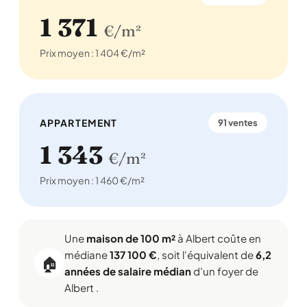
1 371
€/m²
Prix moyen : 1 404 €/m²
APPARTEMENT
91 ventes
1 343
€/m²
Prix moyen : 1 460 €/m²
Une
maison de 100 m²
à Albert coûte en
médiane
137 100 €
, soit l'équivalent de
6,2
🏠
années de salaire médian
d'un foyer de
Albert .