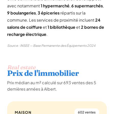
avec notamment
1 hypermarché
,
6 supermarchés
,
9 boulangeries
,
3 épiceries
répartis sur la
commune. Les services de proximité incluent
24
salons de coiffure
et
1 bibliothèque
et
2 bornes de
recharge électrique
.
Source : INSEE — Base Permanente des Équipements 2024
Real estate
Prix de l'immobilier
Prix médian au m² calculé sur 693 ventes des 5
dernières années à Albert.
MAISON
602 ventes