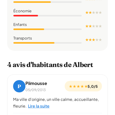
Économie
★ ★
★
★
★
Enfants
★ ★
★
★
★
Transports
★ ★ ★
★
★
4 avis d'habitants de Albert
Piimousse
P
★ ★ ★ ★ ★
5,0/5
05/09/2013
Ma ville d'origine, un ville calme, accueillante,
fleurie.
Lire la suite