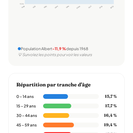
9,0 k
1968
1975
1982
1990
1999
2006
2011
2016
2022
Population Albert
-11,9 %
depuis 1968
💡 Survolez les points pour voir les valeurs
Répartition par tranche d'âge
15,7 %
0 – 14 ans
17,7 %
15 – 29 ans
16,4 %
30 – 44 ans
19,4 %
45 – 59 ans