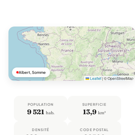
Albert, Somme
Leaflet
|
© OpenStreetMap
POPULATION
SUPERFICIE
9 521
13,9
hab.
km²
DENSITÉ
CODE POSTAL