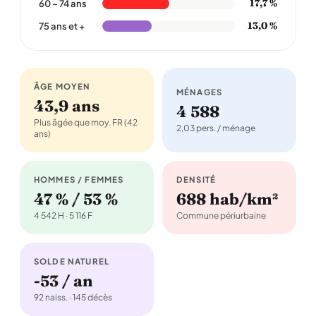
17,7 %
60 – 74 ans
13,0 %
75 ans et +
ÂGE MOYEN
MÉNAGES
43,9 ans
4 588
Plus âgée que moy. FR (42
2,03 pers. / ménage
ans)
HOMMES / FEMMES
DENSITÉ
47 % / 53 %
688 hab/km²
4 542 H · 5 116 F
Commune périurbaine
SOLDE NATUREL
-53 / an
92 naiss. · 145 décès