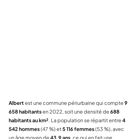
Albert
est une commune périurbaine qui compte
9
658 habitants
en 2022, soit une densité de
688
habitants au km²
. La population se répartit entre
4
542 hommes
(47 %) et
5 116 femmes
(53 %), avec
un âge moyen de
43,9 ans
, ce qui en fait une