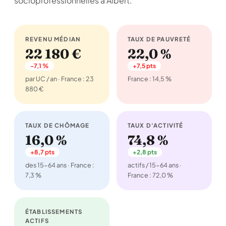
socioprofessionnelles à Albert.
REVENU MÉDIAN
TAUX DE PAUVRETÉ
22 180 €
22,0 %
-7,1 %
+7,5 pts
par UC / an · France : 23
France : 14,5 %
880 €
TAUX DE CHÔMAGE
TAUX D'ACTIVITÉ
16,0 %
74,8 %
+8,7 pts
+2,8 pts
des 15-64 ans · France :
actifs / 15-64 ans ·
7,3 %
France : 72,0 %
ÉTABLISSEMENTS
ACTIFS