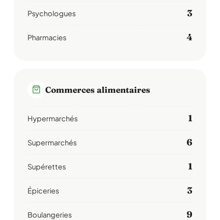
3
Psychologues
4
Pharmacies
Commerces alimentaires
1
Hypermarchés
6
Supermarchés
1
Supérettes
3
Épiceries
9
Boulangeries