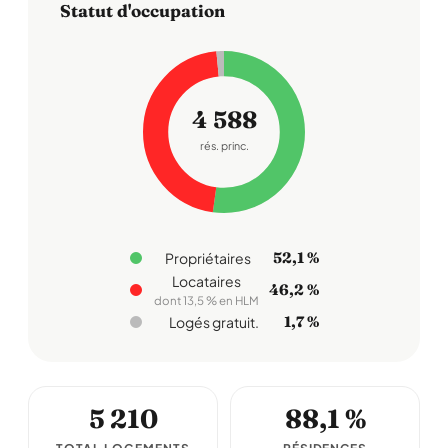
Statut d'occupation
4 588
rés. princ.
52,1 %
Propriétaires
Locataires
46,2 %
dont 13,5 % en HLM
1,7 %
Logés gratuit.
5 210
88,1 %