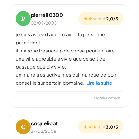
pierre80300
P
★ ★
★
★
★
2,0/5
02/09/2008
je suis assez d accord avec la personne
précédent .
il manque beaucoup de chose pour en faire
une ville agréable a vivre que ce soit de
passage que d y vivre.
un maire très active mes qui manque de bon
conseille sur certain domaine.
Lire la suite
Signaler cet avis
coquelicot
C
★ ★ ★
★
★
3,0/5
29/02/2008