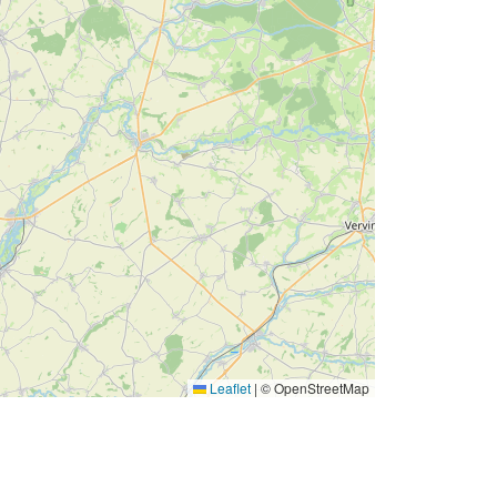
Leaflet
|
© OpenStreetMap