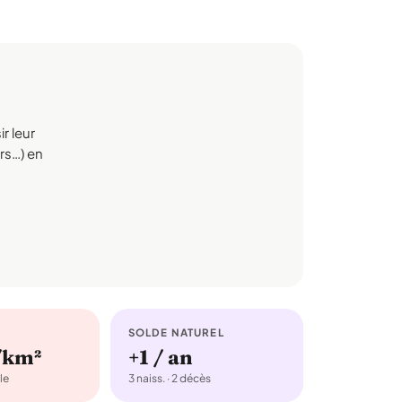
r leur
irs…) en
SOLDE NATUREL
/km²
+1 / an
le
3 naiss. · 2 décès