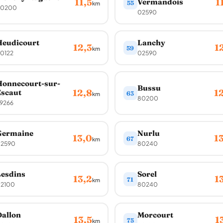
11,5
1
Vermandois
55
km
0200
02590
Heudicourt
Lanchy
12,3
1
59
km
0122
02590
Honnecourt-sur-
Bussu
12,8
1
scaut
63
km
80200
9266
Germaine
Nurlu
13,0
1
67
km
2590
80240
esdins
Sorel
13,2
1
71
km
2100
80240
allon
Morcourt
13,5
1
75
km