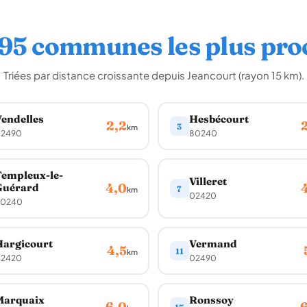
 95 communes les plus pro
Triées par distance croissante depuis Jeancourt (rayon 15 km).
endelles
Hesbécourt
2,2
3
km
2490
80240
empleux-le-
Villeret
4,0
Guérard
7
km
02420
0240
argicourt
Vermand
4,5
11
km
2420
02490
Marquaix
Ronssoy
6,0
6