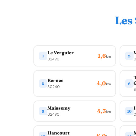
Les
Le Verguier
V
1,6
1
2
km
02490
0
T
Bernes
4,0
5
6
km
80240
8
Maissemy
H
4,3
9
10
km
02490
0
Hancourt
6,0