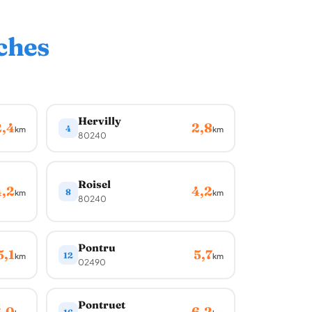
ches
Hervilly
2,4
2,8
4
km
km
80240
Roisel
4,2
4,2
8
km
km
80240
Pontru
5,1
5,7
12
km
km
02490
Pontruet
,0
6,2