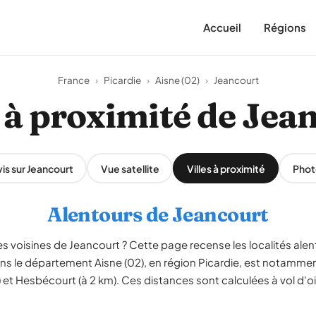
Accueil
Régions
France
›
Picardie
›
Aisne (02)
›
Jeancourt
s à proximité de Jea
is sur Jeancourt
Vue satellite
Villes à proximité
Phot
Alentours de Jeancourt
 voisines de Jeancourt ? Cette page recense les localités alent
s le département Aisne (02), en région Picardie, est notammen
m) et Hesbécourt (à 2 km). Ces distances sont calculées à vol d'o