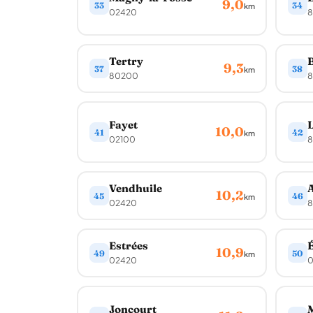
9,0
33
34
km
02420
8
Tertry
B
9,3
37
38
km
80200
8
Fayet
10,0
41
42
km
02100
8
Vendhuile
A
10,2
45
46
km
02420
8
Estrées
É
10,9
49
50
km
02420
0
Joncourt