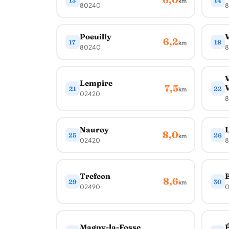
13
14
km
80240
8
Poeuilly
V
6,2
17
18
km
80240
8
Lempire
7,5
21
22
km
02420
8
Nauroy
8,0
25
26
km
02420
8
Trefcon
8,6
29
30
km
02490
0
Magny-la-Fosse