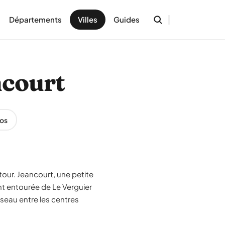
Départements
Villes
Guides
ncourt
os
our. Jeancourt, une petite
t entourée de Le Verguier
iseau entre les centres