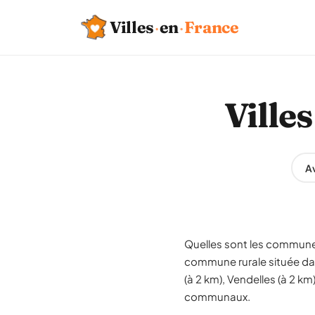
Villes
·
en
·
France
Ville
Av
Quelles sont les communes
commune rurale située dan
(à 2 km), Vendelles (à 2 k
communaux.