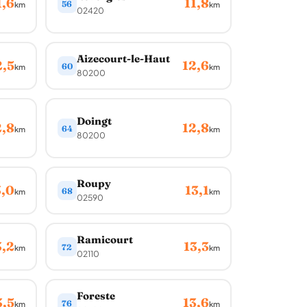
1,6
11,8
56
km
km
02420
Aizecourt-le-Haut
2,5
12,6
60
km
km
80200
Doingt
2,8
12,8
64
km
km
80200
Roupy
3,0
13,1
68
km
km
02590
Ramicourt
3,2
13,3
72
km
km
02110
Foreste
3,5
13,6
76
km
km