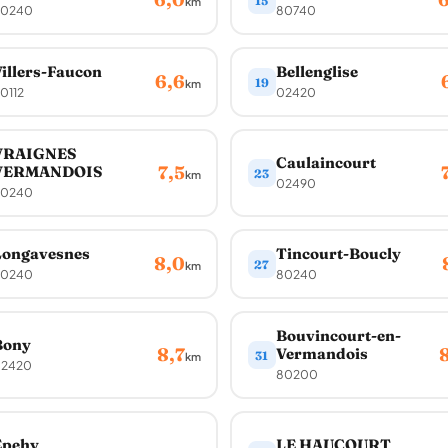
15
km
0240
80740
illers-Faucon
Bellenglise
6,6
19
km
0112
02420
VRAIGNES
Caulaincourt
7,5
VERMANDOIS
23
km
02490
0240
Longavesnes
Tincourt-Boucly
8,0
27
km
0240
80240
Bouvincourt-en-
Bony
8,7
Vermandois
31
km
2420
80200
Épehy
LE HAUCOURT