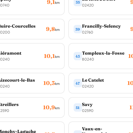
9,1
35
km
0740
02420
uire-Courcelles
Francilly-Selency
9,8
39
km
0200
02760
Liéramont
Templeux-la-Fosse
10,1
1
43
km
0240
80240
izecourt-le-Bas
Le Catelet
10,3
1
47
km
0240
02420
treillers
Savy
10,9
1
51
km
2590
02590
Vaux-en-
Monchy-Lagache