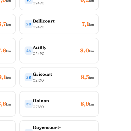
16
km
km
02490
Bellicourt
6,7
7,1
20
km
km
02420
Attilly
7,6
8,0
24
km
km
02490
Gricourt
8,1
8,3
28
km
km
02100
Holnon
8,8
8,9
32
km
km
02760
Guyencourt-