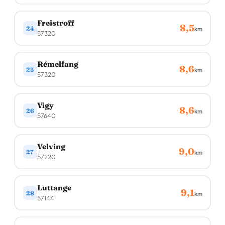
Freistroff
8,5
24
km
57320
Rémelfang
8,6
25
km
57320
Vigy
8,6
26
km
57640
Velving
9,0
27
km
57220
Luttange
9,1
28
km
57144