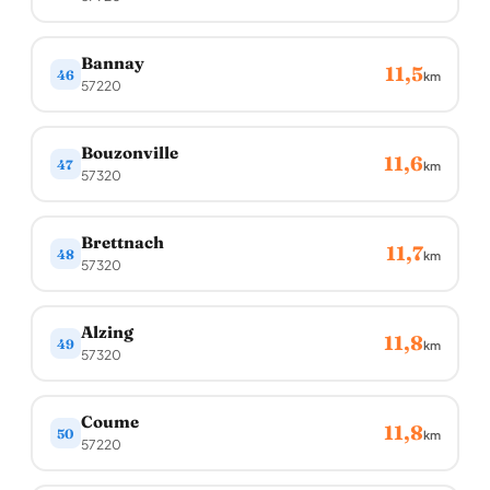
Bannay
11,5
46
km
57220
Bouzonville
11,6
47
km
57320
Brettnach
11,7
48
km
57320
Alzing
11,8
49
km
57320
Coume
11,8
50
km
57220