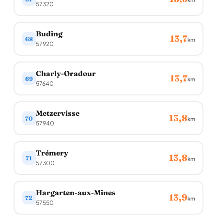
57320
Buding
13,7
68
km
57920
Charly-Oradour
13,7
69
km
57640
Metzervisse
13,8
70
km
57940
Trémery
13,8
71
km
57300
Hargarten-aux-Mines
13,9
72
km
57550