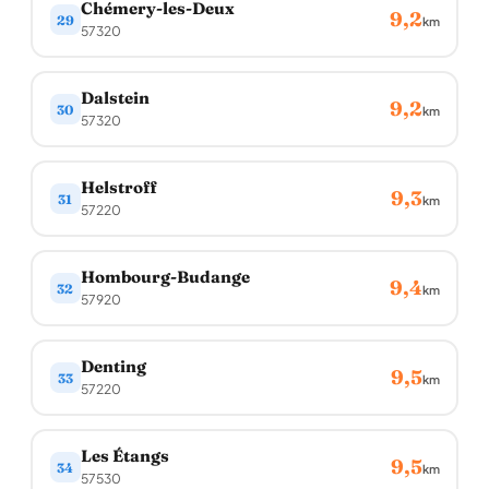
Chémery-les-Deux
9,2
29
km
57320
Dalstein
9,2
30
km
57320
Helstroff
9,3
31
km
57220
Hombourg-Budange
9,4
32
km
57920
Denting
9,5
33
km
57220
Les Étangs
9,5
34
km
57530