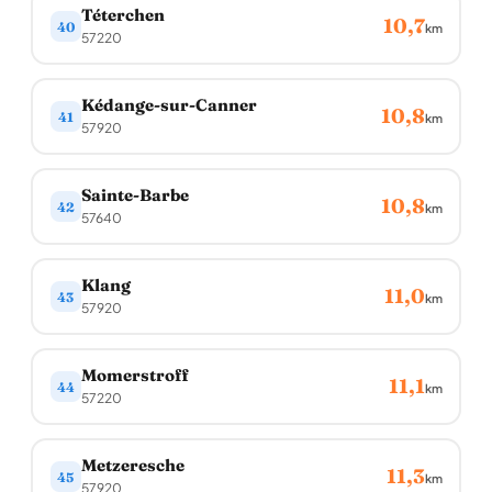
Téterchen
10,7
40
km
57220
Kédange-sur-Canner
10,8
41
km
57920
Sainte-Barbe
10,8
42
km
57640
Klang
11,0
43
km
57920
Momerstroff
11,1
44
km
57220
Metzeresche
11,3
45
km
57920