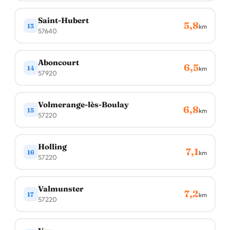
Saint-Hubert
5,8
13
km
57640
Aboncourt
6,5
14
km
57920
Volmerange-lès-Boulay
6,8
15
km
57220
Holling
7,1
16
km
57220
Valmunster
7,2
17
km
57220