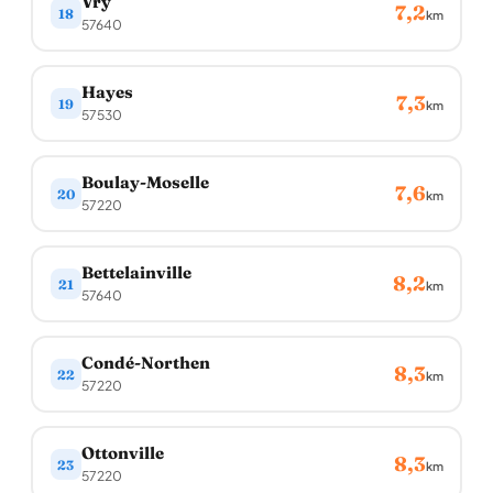
Vry
7,2
18
km
57640
Hayes
7,3
19
km
57530
Boulay-Moselle
7,6
20
km
57220
Bettelainville
8,2
21
km
57640
Condé-Northen
8,3
22
km
57220
Ottonville
8,3
23
km
57220