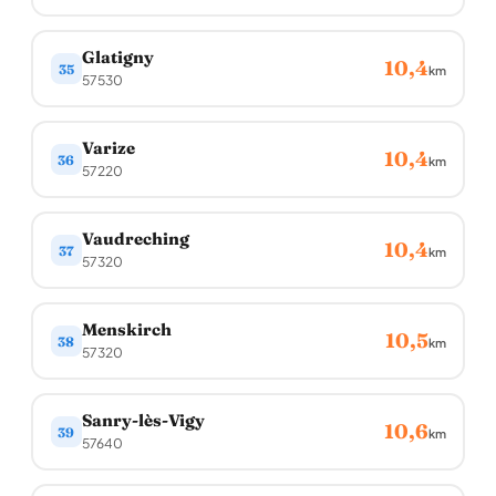
Glatigny
10,4
35
km
57530
Varize
10,4
36
km
57220
Vaudreching
10,4
37
km
57320
Menskirch
10,5
38
km
57320
Sanry-lès-Vigy
10,6
39
km
57640