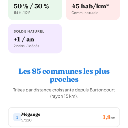
50 % / 50 %
45 hab/km²
114 H · 112 F
Commune rurale
SOLDE NATUREL
+1 / an
2 naiss. · 1 décès
Les 85 communes les plus
proches
Triées par distance croissante depuis Burtoncourt
(rayon 15 km).
Mégange
1,8
1
km
57220