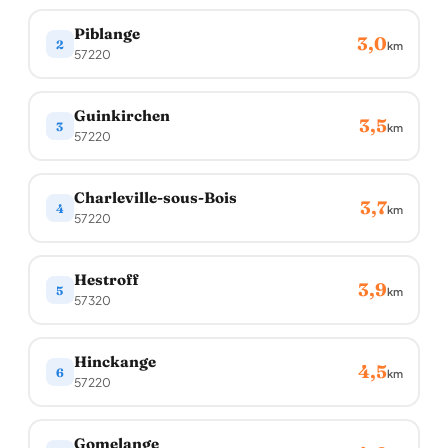
Piblange
3,0
2
km
57220
Guinkirchen
3,5
3
km
57220
Charleville-sous-Bois
3,7
4
km
57220
Hestroff
3,9
5
km
57320
Hinckange
4,5
6
km
57220
Gomelange