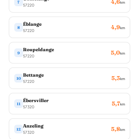
4,6
7
km
57220
Éblange
4,9
8
km
57220
Roupeldange
5,0
9
km
57220
Bettange
5,3
10
km
57220
Ébersviller
5,7
11
km
57320
Anzeling
5,8
12
km
57320