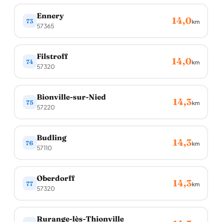
Ennery
14,0
73
km
57365
Filstroff
14,0
74
km
57320
Bionville-sur-Nied
14,3
75
km
57220
Budling
14,3
76
km
57110
Oberdorff
14,3
77
km
57320
Rurange-lès-Thionville