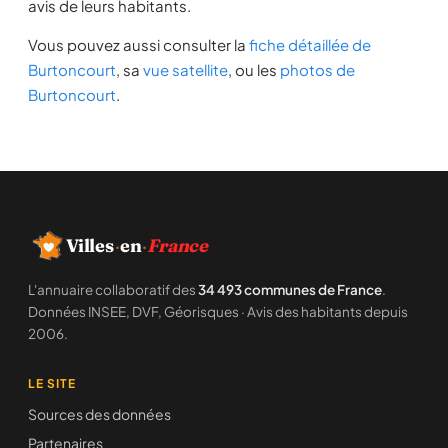
avis de leurs habitants.
Vous pouvez aussi consulter la
fiche détaillée de
Burtoncourt
, sa
vue satellite
, ou les
photos de
Burtoncourt
.
Villes
·
en
·
France
L'annuaire collaboratif des
34 493 communes de France
.
Données INSEE, DVF, Géorisques · Avis des habitants depuis
2006.
LE SITE
Sources des données
Partenaires