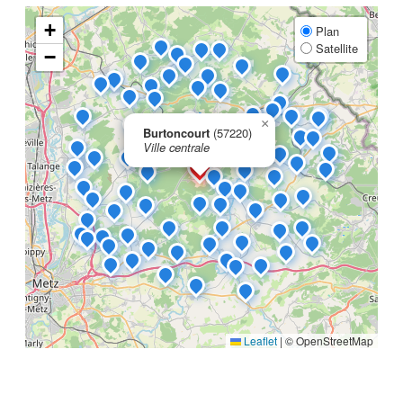
+
Plan
Satellite
−
×
Burtoncourt
(57220)
Ville centrale
Leaflet
|
© OpenStreetMap