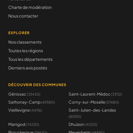
Charte de modération
Nous contacter
EXPLORER
Nos classements
Toutes les régions
Tous les départements
Derniers avis postés
DÉCOUVRIR DES COMMUNES
Génissac
Saint-Laurent-Médoc
(33420)
(33112)
Sathonay-Camp
Corny-sur-Moselle
(69580)
(57680)
Vieillevigne
Saint-Julien-des-Landes
(44116)
(85150)
Manigod
Dhuizon
(74230)
(41220)
Brouckerque
Meyenheim
(59630)
(68890)