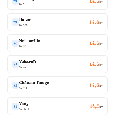
14,3
78
km
57310
Dalem
14,4
79
km
57550
Noisseville
14,5
80
km
57117
Volstroff
14,5
81
km
57940
Château-Rouge
14,6
82
km
57320
Vany
14,7
83
km
57070