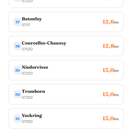
57220
Retonfey
12,6
57
km
57117
Courcelles-Chaussy
12,8
58
km
57530
Niedervisse
13,0
59
km
57220
Tromborn
13,0
60
km
57320
Veckring
13,0
61
km
57920