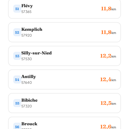
Flévy
11,8
51
km
57365
Kemplich
11,8
52
km
57920
Silly-sur-Nied
12,2
53
km
57530
Antilly
12,4
54
km
57640
Bibiche
12,5
55
km
57320
Brouck
12,6
56
km