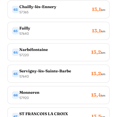
Chailly-lès-Ennery
13,1
62
km
57365
Failly
13,1
63
km
57640
Narbéfontaine
13,2
64
km
57220
Servigny-lès-Sainte-Barbe
13,2
65
km
57640
Monneren
13,4
66
km
57920
ST FRANCOIS LA CROIX
13,5
67
km