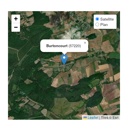
+
Satellite
Plan
−
×
Burtoncourt
(57220)
Leaflet
|
Tiles © Esri