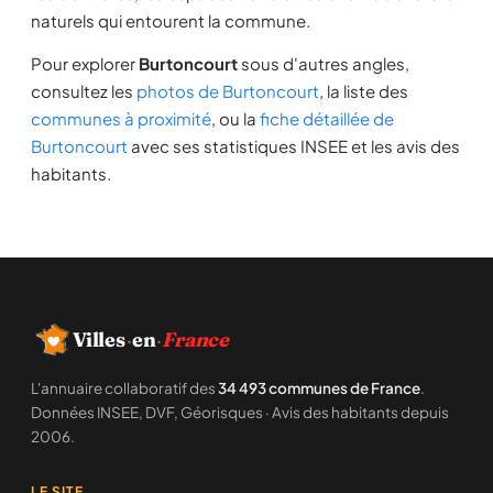
naturels qui entourent la commune.
Pour explorer
Burtoncourt
sous d'autres angles,
consultez les
photos de Burtoncourt
, la liste des
communes à proximité
, ou la
fiche détaillée de
Burtoncourt
avec ses statistiques INSEE et les avis des
habitants.
Villes
·
en
·
France
L'annuaire collaboratif des
34 493 communes de France
.
Données INSEE, DVF, Géorisques · Avis des habitants depuis
2006.
LE SITE