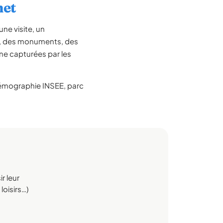
met
ne visite, un
le, des monuments, des
ne capturées par les
mographie INSEE, parc
r leur
loisirs…)