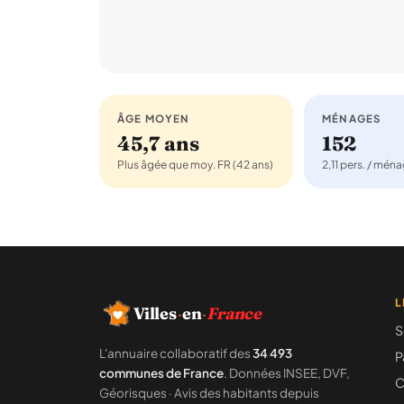
ÂGE MOYEN
MÉNAGES
45,7 ans
152
Plus âgée que moy. FR (42 ans)
2,11 pers. / mén
L
Villes
·
en
·
France
S
L'annuaire collaboratif des
34 493
P
communes de France
. Données INSEE, DVF,
C
Géorisques · Avis des habitants depuis