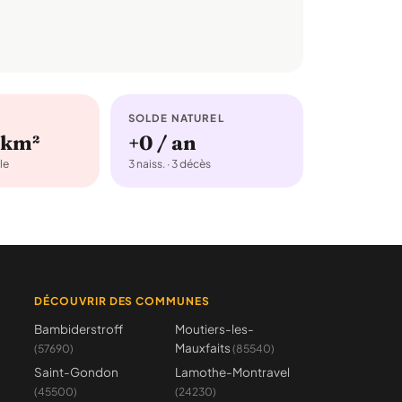
SOLDE NATUREL
/km²
+0 / an
le
3 naiss. · 3 décès
DÉCOUVRIR DES COMMUNES
Bambiderstroff
Moutiers-les-
Mauxfaits
(57690)
(85540)
Saint-Gondon
Lamothe-Montravel
(45500)
(24230)