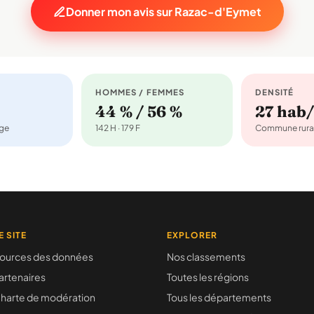
Donner mon avis sur Razac-d'Eymet
HOMMES / FEMMES
DENSITÉ
44 % / 56 %
27 hab
age
142 H · 179 F
Commune rura
E SITE
EXPLORER
ources des données
Nos classements
artenaires
Toutes les régions
harte de modération
Tous les départements