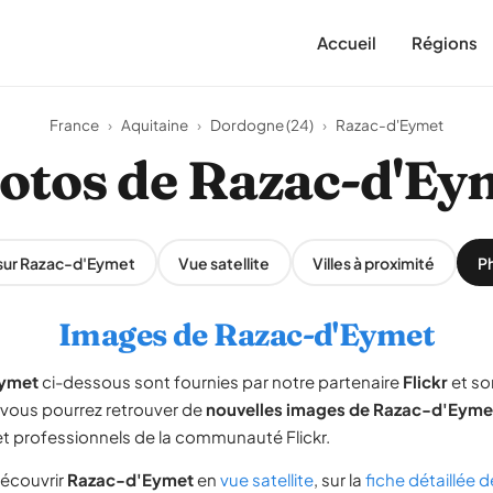
Accueil
Régions
France
›
Aquitaine
›
Dordogne (24)
›
Razac-d'Eymet
otos de Razac-d'Ey
 sur Razac-d'Eymet
Vue satellite
Villes à proximité
P
Images de Razac-d'Eymet
ymet
ci-dessous sont fournies par notre partenaire
Flickr
et so
, vous pourrez retrouver de
nouvelles images de Razac-d'Eyme
 professionnels de la communauté Flickr.
écouvrir
Razac-d'Eymet
en
vue satellite
, sur la
fiche détaillée