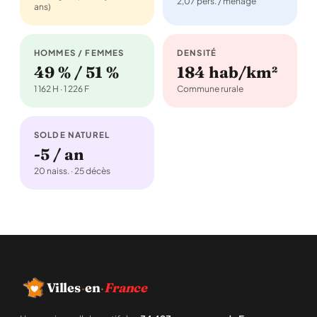
2,07 pers. / ménage
ans)
HOMMES / FEMMES
DENSITÉ
49 % / 51 %
184 hab/km²
1 162 H · 1 226 F
Commune rurale
SOLDE NATUREL
-5 / an
20 naiss. · 25 décès
Villes
·
en
·
France