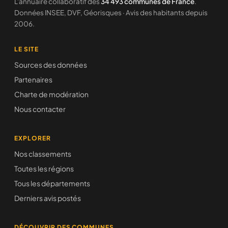
L'annuaire collaboratif des
34 493 communes de France
.
Données INSEE, DVF, Géorisques · Avis des habitants depuis
2006.
LE SITE
Sources des données
Partenaires
Charte de modération
Nous contacter
EXPLORER
Nos classements
Toutes les régions
Tous les départements
Derniers avis postés
DÉCOUVRIR DES COMMUNES