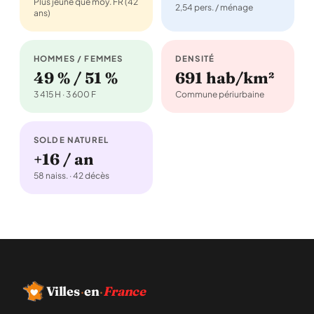
Plus jeune que moy. FR (42
2,54 pers. / ménage
ans)
HOMMES / FEMMES
DENSITÉ
49 % / 51 %
691 hab/km²
3 415 H · 3 600 F
Commune périurbaine
SOLDE NATUREL
+16 / an
58 naiss. · 42 décès
Villes
·
en
·
France