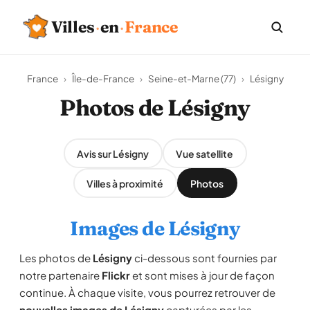
Villes
·
en
·
France
France
›
Île-de-France
›
Seine-et-Marne (77)
›
Lésigny
Photos de Lésigny
Avis sur Lésigny
Vue satellite
Villes à proximité
Photos
Images de Lésigny
Les photos de
Lésigny
ci-dessous sont fournies par
notre partenaire
Flickr
et sont mises à jour de façon
continue. À chaque visite, vous pourrez retrouver de
nouvelles images de Lésigny
capturées par les