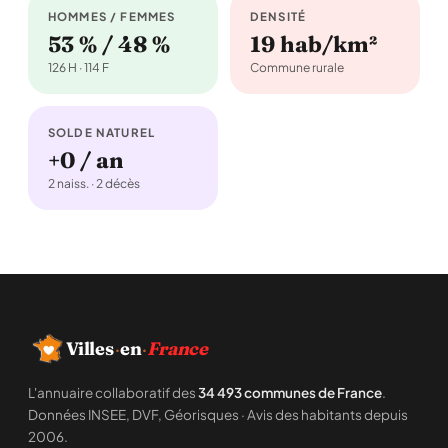
HOMMES / FEMMES
DENSITÉ
53 % / 48 %
19 hab/km²
126 H · 114 F
Commune rurale
SOLDE NATUREL
+0 / an
2 naiss. · 2 décès
Villes
·
en
·
France
L'annuaire collaboratif des
34 493 communes de France
.
Données INSEE, DVF, Géorisques · Avis des habitants depuis
2006.