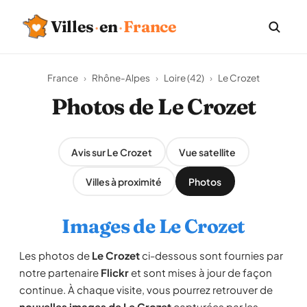
Villes
·
en
·
France
France
›
Rhône-Alpes
›
Loire (42)
›
Le Crozet
Photos de Le Crozet
Avis sur Le Crozet
Vue satellite
Villes à proximité
Photos
Images de Le Crozet
Les photos de
Le Crozet
ci-dessous sont fournies par
notre partenaire
Flickr
et sont mises à jour de façon
continue. À chaque visite, vous pourrez retrouver de
nouvelles images de Le Crozet
capturées par les