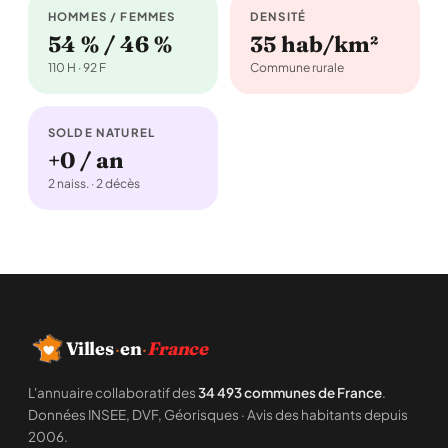
HOMMES / FEMMES
DENSITÉ
54 % / 46 %
35 hab/km²
110 H · 92 F
Commune rurale
SOLDE NATUREL
+0 / an
2 naiss. · 2 décès
Villes
·
en
·
France
L'annuaire collaboratif des
34 493 communes de France
.
Données INSEE, DVF, Géorisques · Avis des habitants depuis
2006.