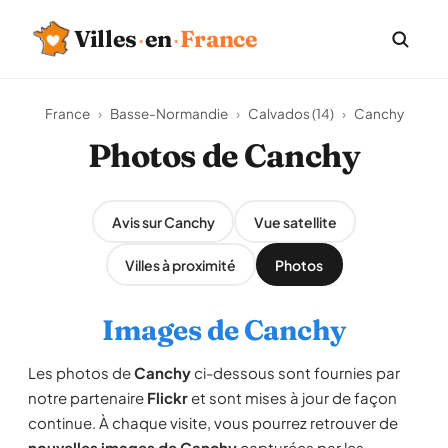
Villes
·
en
·
France
France
›
Basse-Normandie
›
Calvados (14)
›
Canchy
Photos de Canchy
Avis sur Canchy
Vue satellite
Villes à proximité
Photos
Images de Canchy
Les photos de
Canchy
ci-dessous sont fournies par
notre partenaire
Flickr
et sont mises à jour de façon
continue. À chaque visite, vous pourrez retrouver de
nouvelles images de Canchy
capturées par les