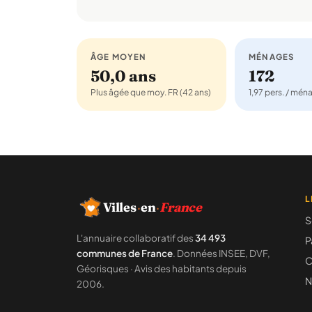
ÂGE MOYEN
MÉNAGES
50,0 ans
172
Plus âgée que moy. FR (42 ans)
1,97 pers. / mén
L
Villes
·
en
·
France
S
L'annuaire collaboratif des
34 493
P
communes de France
. Données INSEE, DVF,
C
Géorisques · Avis des habitants depuis
N
2006.