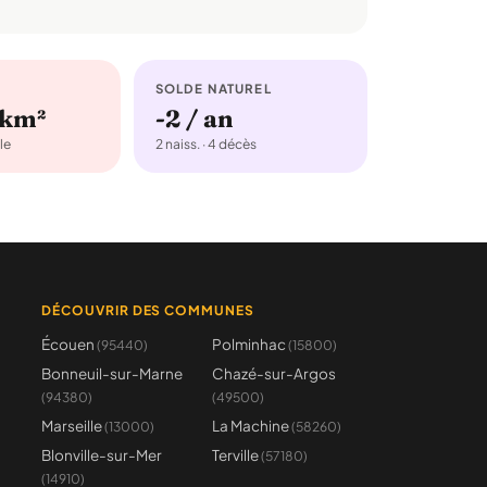
SOLDE NATUREL
/km²
-2 / an
le
2 naiss. · 4 décès
DÉCOUVRIR DES COMMUNES
Écouen
Polminhac
(95440)
(15800)
Bonneuil-sur-Marne
Chazé-sur-Argos
(94380)
(49500)
Marseille
La Machine
(13000)
(58260)
Blonville-sur-Mer
Terville
(57180)
(14910)