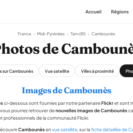
Accueil
Régions
France
›
Midi-Pyrénées
›
Tarn (81)
›
Cambounès
hotos de Camboun
s sur Cambounès
Vue satellite
Villes à proximité
Pho
Images de Cambounès
s
ci-dessous sont fournies par notre partenaire
Flickr
et sont m
, vous pourrez retrouver de
nouvelles images de Cambounès
ca
 professionnels de la communauté Flickr.
écouvrir
Cambounès
en
vue satellite
, sur la
fiche détaillée de