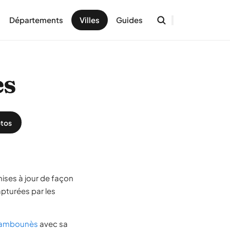
Départements
Villes
Guides
ès
tos
ises à jour de façon
pturées par les
 Cambounès
avec sa