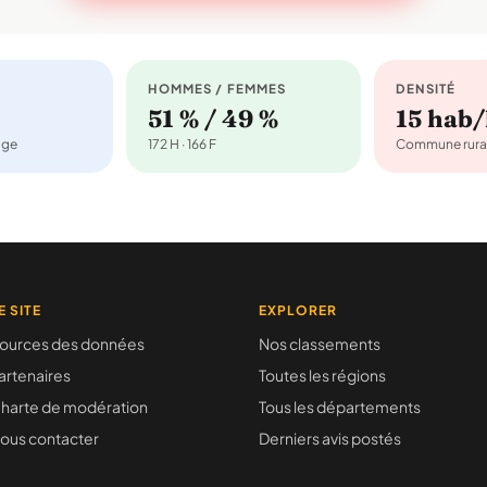
HOMMES / FEMMES
DENSITÉ
51 % / 49 %
15 hab
age
172 H · 166 F
Commune rura
E SITE
EXPLORER
ources des données
Nos classements
artenaires
Toutes les régions
harte de modération
Tous les départements
ous contacter
Derniers avis postés