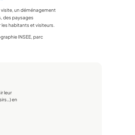
e visite, un déménagement
ts, des paysages
es habitants et visiteurs.
raphie INSEE, parc
r leur
sirs…) en