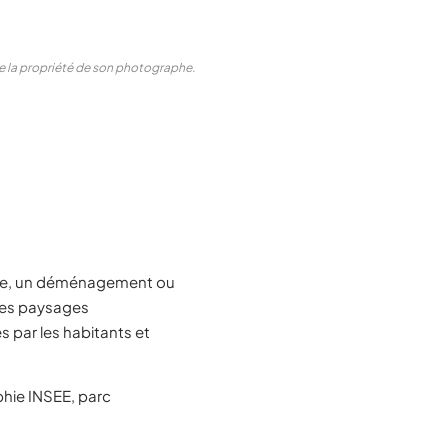
ste la propriété de son photographe.
ite, un déménagement ou
 des paysages
 par les habitants et
ie INSEE, parc