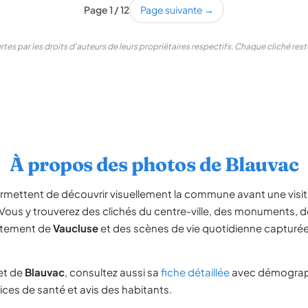
Page 1 / 12
Page suivante →
tes par les droits d'auteurs de leurs propriétaires respectifs. Chaque cliché re
À propos des photos de Blauvac
rmettent de découvrir visuellement la commune avant une vis
 Vous y trouverez des clichés du centre-ville, des monuments,
rtement de
Vaucluse
et des scènes de vie quotidienne capturées
et de
Blauvac
, consultez aussi sa
fiche détaillée
avec démograph
vices de santé et avis des habitants.