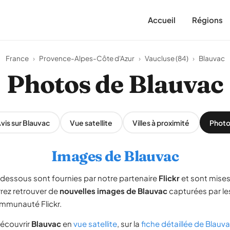
Accueil
Régions
France
›
Provence-Alpes-Côte d'Azur
›
Vaucluse (84)
›
Blauvac
Photos de Blauvac
vis sur Blauvac
Vue satellite
Villes à proximité
Photo
Images de Blauvac
-dessous sont fournies par notre partenaire
Flickr
et sont mises
rrez retrouver de
nouvelles images de Blauvac
capturées par l
ommunauté Flickr.
écouvrir
Blauvac
en
vue satellite
, sur la
fiche détaillée de Blauv