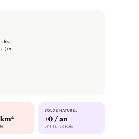
r leur
rs…) en
SOLDE NATUREL
/km²
+0 / an
le
5 naiss. · 5 décès