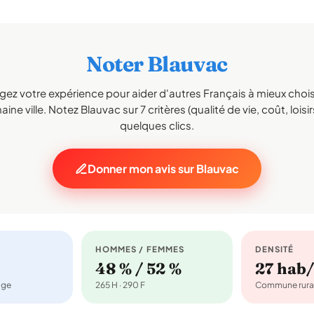
Noter Blauvac
gez votre expérience pour aider d'autres Français à mieux choisi
ine ville. Notez Blauvac sur 7 critères (qualité de vie, coût, loisi
quelques clics.
Donner mon avis sur Blauvac
HOMMES / FEMMES
DENSITÉ
48 % / 52 %
27 hab
age
265 H · 290 F
Commune rura