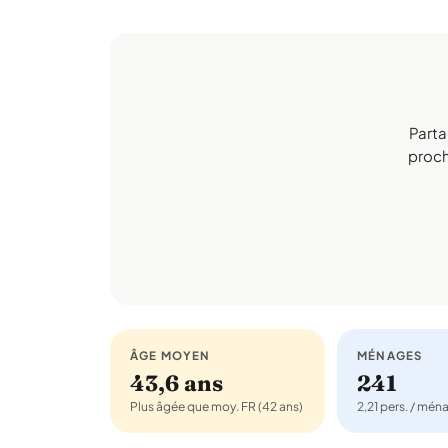
Parta
procha
ÂGE MOYEN
MÉNAGES
43,6 ans
241
Plus âgée que moy. FR (42 ans)
2,21 pers. / mén