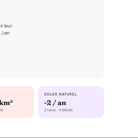
r leur
…) en
SOLDE NATUREL
/km²
-2 / an
le
2 naiss. · 4 décès