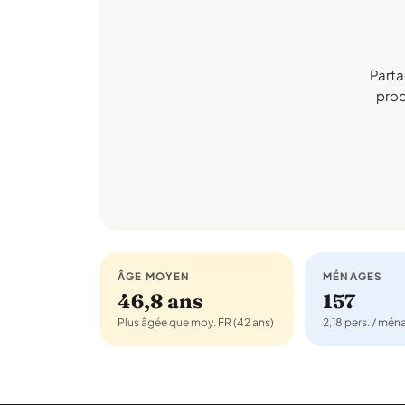
Parta
proch
ÂGE MOYEN
MÉNAGES
46,8 ans
157
Plus âgée que moy. FR (42 ans)
2,18 pers. / mé