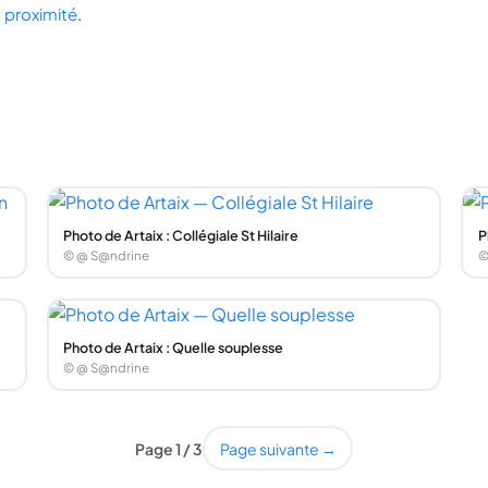
 à proximité
.
Photo de Artaix : Collégiale St Hilaire
P
© @ S@ndrine
©
Photo de Artaix : Quelle souplesse
© @ S@ndrine
Page 1 / 3
Page suivante →