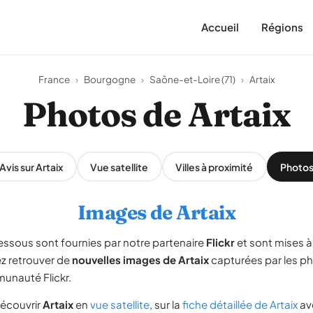
Accueil
Régions
France
›
Bourgogne
›
Saône-et-Loire (71)
›
Artaix
Photos de Artaix
Avis sur Artaix
Vue satellite
Villes à proximité
Photo
Images de Artaix
essous sont fournies par notre partenaire
Flickr
et sont mises à
ez retrouver de
nouvelles images de Artaix
capturées par les p
unauté Flickr.
écouvrir
Artaix
en
vue satellite
, sur la
fiche détaillée de Artaix
av