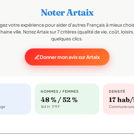
Noter Artaix
gez votre expérience pour aider d'autres Français à mieux choisi
aine ville. Notez Artaix sur 7 critères (qualité de vie, coût, loisirs
quelques clics.
Donner mon avis sur Artaix
HOMMES / FEMMES
DENSITÉ
48 % / 52 %
17 hab
nage
164 H · 179 F
Commune rura