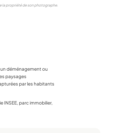
ste la propriété de son photographe.
e, un déménagement ou
 des paysages
apturées par les habitants
 INSEE, parc immobilier,