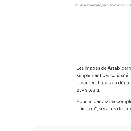
Photos fournies par
Flickr
et couver
Les images de
Artaix
perm
simplement par curiosité.
caractéristiques du dépa
et visiteurs.
Pour un panorama compl
prix au m², services de san