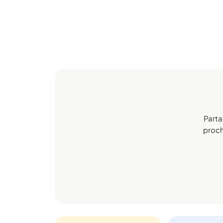
Parta
procha