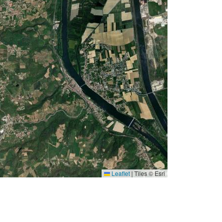
Leaflet
|
Tiles © Esri