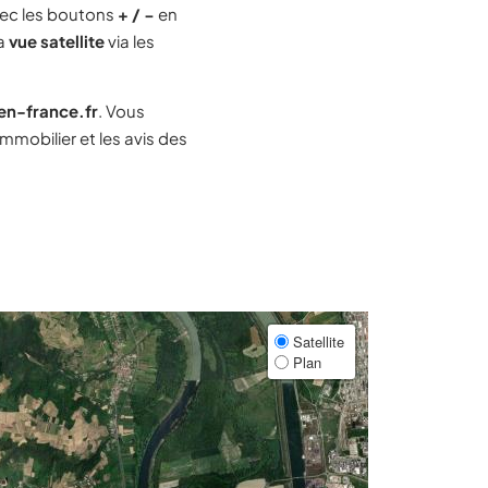
ec les boutons
+ / −
en
la
vue satellite
via les
-en-france.fr
. Vous
mobilier et les avis des
Satellite
Plan