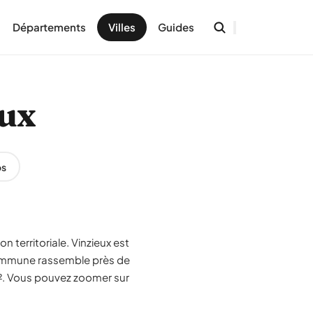
Départements
Villes
Guides
eux
os
n territoriale. Vinzieux est
commune rassemble près de
m². Vous pouvez zoomer sur