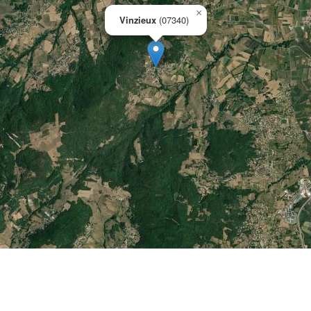
×
Vinzieux
(07340)