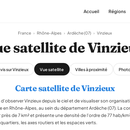
Accueil
Régions
France
›
Rhône-Alpes
›
Ardèche (07)
›
Vinzieux
e satellite de Vinzi
vis sur Vinzieux
Vue satellite
Villes à proximité
Phot
Carte satellite de Vinzieux
d'observer Vinzieux depuis le ciel et de visualiser son organisatio
e en Rhône-Alpes, au sein du département Ardèche (07). La 
r près de 7 km² et présente une densité de l'ordre de 77 hab/k
 quartiers, les axes routiers et les espaces verts.