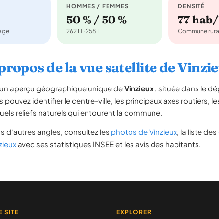
HOMMES / FEMMES
DENSITÉ
50 % / 50 %
77 hab
nage
262 H · 258 F
Commune rura
propos de la vue satellite de Vinzi
re un aperçu géographique unique de
Vinzieux
, située dans le 
s pouvez identifier le centre-ville, les principaux axes routiers, le
uels reliefs naturels qui entourent la commune.
s d'autres angles, consultez les
photos de Vinzieux
, la liste des
zieux
avec ses statistiques INSEE et les avis des habitants.
E SITE
EXPLORER