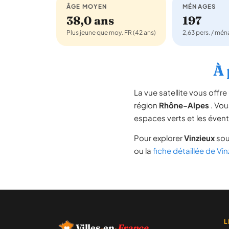
ÂGE MOYEN
MÉNAGES
38,0 ans
197
Plus jeune que moy. FR (42 ans)
2,63 pers. / mé
À 
La vue satellite vous off
région
Rhône-Alpes
. Vou
espaces verts et les évent
Pour explorer
Vinzieux
sou
ou la
fiche détaillée de Vin
L
Villes
·
en
·
France