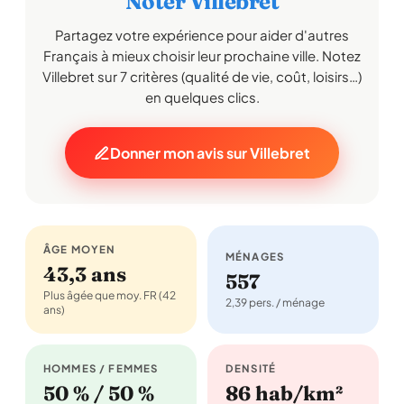
Noter Villebret
Partagez votre expérience pour aider d'autres
Français à mieux choisir leur prochaine ville. Notez
Villebret sur 7 critères (qualité de vie, coût, loisirs…)
en quelques clics.
Donner mon avis sur Villebret
ÂGE MOYEN
MÉNAGES
43,3 ans
557
Plus âgée que moy. FR (42
2,39 pers. / ménage
ans)
HOMMES / FEMMES
DENSITÉ
50 % / 50 %
86 hab/km²