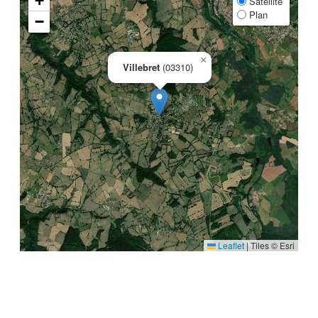
+
Satellite
Plan
−
×
Villebret
(03310)
Leaflet
|
Tiles © Esri