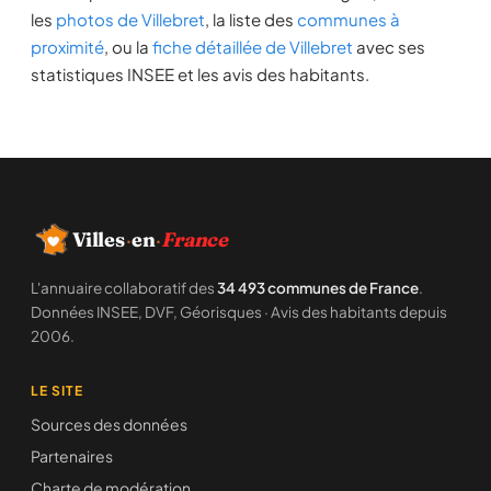
les
photos de Villebret
, la liste des
communes à
proximité
, ou la
fiche détaillée de Villebret
avec ses
statistiques INSEE et les avis des habitants.
Villes
·
en
·
France
L'annuaire collaboratif des
34 493 communes de France
.
Données INSEE, DVF, Géorisques · Avis des habitants depuis
2006.
LE SITE
Sources des données
Partenaires
Charte de modération