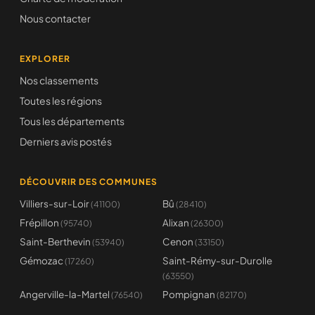
Nous contacter
EXPLORER
Nos classements
Toutes les régions
Tous les départements
Derniers avis postés
DÉCOUVRIR DES COMMUNES
Villiers-sur-Loir
Bû
(41100)
(28410)
Frépillon
Alixan
(95740)
(26300)
Saint-Berthevin
Cenon
(53940)
(33150)
Gémozac
Saint-Rémy-sur-Durolle
(17260)
(63550)
Angerville-la-Martel
Pompignan
(76540)
(82170)