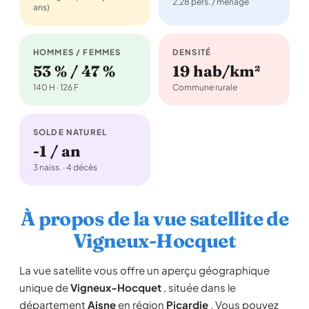
2,28 pers. / ménage
ans)
HOMMES / FEMMES
DENSITÉ
53 % / 47 %
19 hab/km²
140 H · 126 F
Commune rurale
SOLDE NATUREL
-1 / an
3 naiss. · 4 décès
À propos de la vue satellite de
Vigneux-Hocquet
La vue satellite vous offre un aperçu géographique
unique de
Vigneux-Hocquet
, située dans le
département
Aisne
en région
Picardie
. Vous pouvez