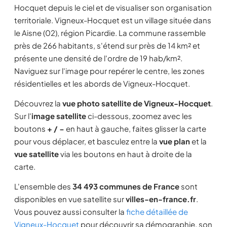
Hocquet depuis le ciel et de visualiser son organisation
territoriale. Vigneux-Hocquet est un village située dans
le Aisne (02), région Picardie. La commune rassemble
près de 266 habitants, s'étend sur près de 14 km² et
présente une densité de l'ordre de 19 hab/km².
Naviguez sur l'image pour repérer le centre, les zones
résidentielles et les abords de Vigneux-Hocquet.
Découvrez la
vue photo satellite de Vigneux-Hocquet
.
Sur l'
image satellite
ci-dessous, zoomez avec les
boutons
+ / −
en haut à gauche, faites glisser la carte
pour vous déplacer, et basculez entre la
vue plan
et la
vue satellite
via les boutons en haut à droite de la
carte.
L'ensemble des
34 493 communes de France
sont
disponibles en vue satellite sur
villes-en-france.fr
.
Vous pouvez aussi consulter la
fiche détaillée de
Vigneux-Hocquet
pour découvrir sa démographie, son