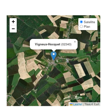
+
Satellite
Plan
−
×
Vigneux-Hocquet
(02340)
Leaflet
|
Tiles © Esri