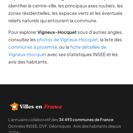
identifier le centre-ville, les principaux axes routiers, les
zones résidentielles, les espaces verts et les éventuels
reliefs naturels qui entourent la commune.
Pour explorer
Vigneux-Hocquet
sous d'autres angles,
consultez les
photos de Vigneux-Hocquet
, la liste des
communes à proximité
, ou la
fiche détaillée de
Vigneux-Hocquet
avec ses statistiques INSEE et les
avis des habitants.
Villes
·
en
·
France
L'annuaire collaboratif des
34 493 communes de France
.
Données INSEE, DVF, Géorisques · Avis des habitants depuis
2006.