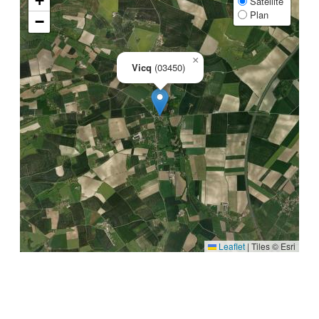
+
Satellite
Plan
−
×
Vicq
(03450)
Leaflet
|
Tiles © Esri