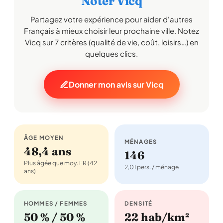
Noter Vicq
Partagez votre expérience pour aider d'autres
Français à mieux choisir leur prochaine ville. Notez
Vicq sur 7 critères (qualité de vie, coût, loisirs…) en
quelques clics.
Donner mon avis sur Vicq
ÂGE MOYEN
MÉNAGES
48,4 ans
146
Plus âgée que moy. FR (42
2,01 pers. / ménage
ans)
HOMMES / FEMMES
DENSITÉ
50 % / 50 %
22 hab/km²