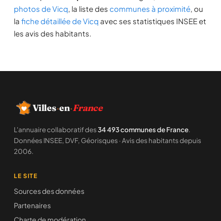
photos de Vicq
, la liste des
communes à proximité
, ou
la
fiche détaillée de Vicq
avec ses statistiques INSEE et
les avis des habitants.
Villes
·
en
·
France
L'annuaire collaboratif des
34 493 communes de France
.
Données INSEE, DVF, Géorisques · Avis des habitants depuis
2006.
LE SITE
Sources des données
Partenaires
Charte de modération