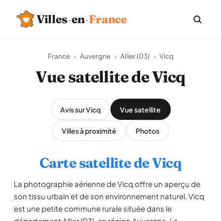
Villes
·
en
·
France
France
›
Auvergne
›
Allier (03)
›
Vicq
Vue satellite de Vicq
Avis sur Vicq
Vue satellite
Villes à proximité
Photos
Carte satellite de Vicq
La photographie aérienne de Vicq offre un aperçu de
son tissu urbain et de son environnement naturel. Vicq
est une petite commune rurale située dans le
département Allier (03), en région Auvergne. La