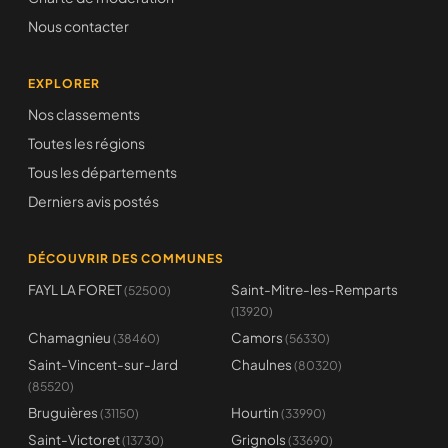
Nous contacter
EXPLORER
Nos classements
Toutes les régions
Tous les départements
Derniers avis postés
DÉCOUVRIR DES COMMUNES
FAYL LA FORET
Saint-Mitre-les-Remparts
(52500)
(13920)
Chamagnieu
Camors
(38460)
(56330)
Saint-Vincent-sur-Jard
Chaulnes
(80320)
(85520)
Bruguières
Hourtin
(31150)
(33990)
Saint-Victoret
Grignols
(13730)
(33690)