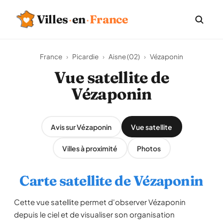
Villes
·
en
·
France
France
›
Picardie
›
Aisne (02)
›
Vézaponin
Vue satellite de
Vézaponin
Avis sur Vézaponin
Vue satellite
Villes à proximité
Photos
Carte satellite de Vézaponin
Cette vue satellite permet d'observer Vézaponin
depuis le ciel et de visualiser son organisation