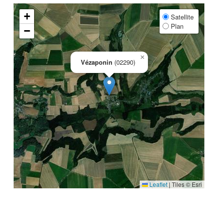
+
Satellite
Plan
−
×
Vézaponin
(02290)
Leaflet
|
Tiles © Esri