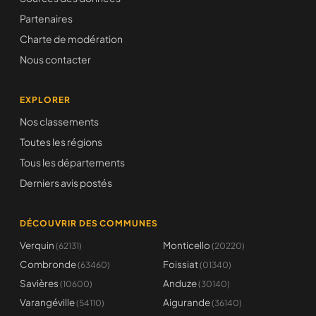
Partenaires
Charte de modération
Nous contacter
EXPLORER
Nos classements
Toutes les régions
Tous les départements
Derniers avis postés
DÉCOUVRIR DES COMMUNES
Verquin
Monticello
(62131)
(20220)
Combronde
Foissiat
(63460)
(01340)
Savières
Anduze
(10600)
(30140)
Varangéville
Aigurande
(54110)
(36140)