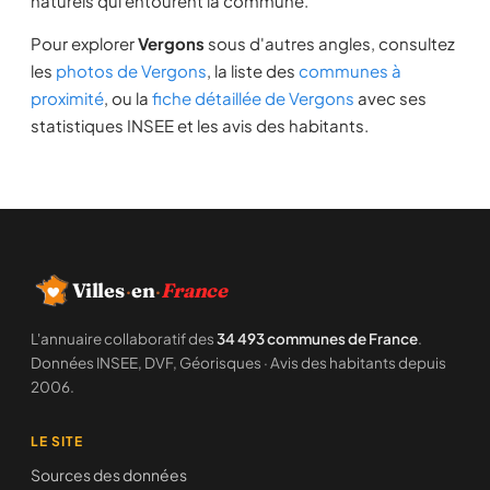
naturels qui entourent la commune.
Pour explorer
Vergons
sous d'autres angles, consultez
les
photos de Vergons
, la liste des
communes à
proximité
, ou la
fiche détaillée de Vergons
avec ses
statistiques INSEE et les avis des habitants.
Villes
·
en
·
France
L'annuaire collaboratif des
34 493 communes de France
.
Données INSEE, DVF, Géorisques · Avis des habitants depuis
2006.
LE SITE
Sources des données