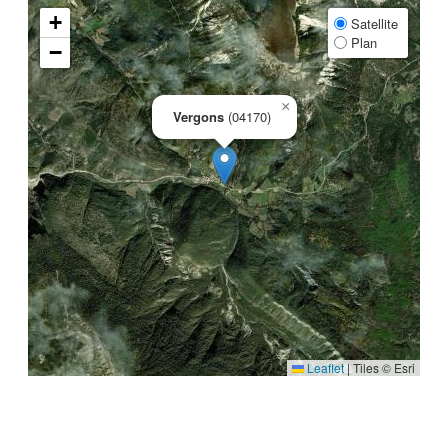
+
Satellite
Plan
−
×
Vergons
(04170)
Leaflet
|
Tiles © Esri