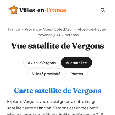
Villes
·
en
·
France
France
›
Provence-Alpes-Côte d'Azur
›
Alpes-de-Haute-
Provence (04)
›
Vergons
Vue satellite de Vergons
Avis sur Vergons
Vue satellite
Villes à proximité
Photos
Carte satellite de Vergons
Explorez Vergons vue du ciel grâce à cette image
satellite haute définition. Vergons est un très petit
village située dans le Alpes-de-Haute-Provence (04),