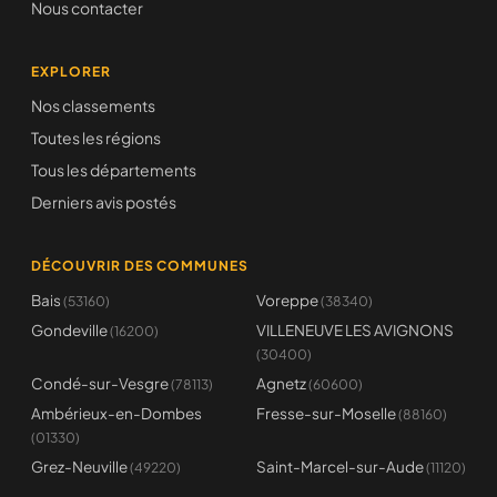
Nous contacter
EXPLORER
Nos classements
Toutes les régions
Tous les départements
Derniers avis postés
DÉCOUVRIR DES COMMUNES
Bais
Voreppe
(53160)
(38340)
Gondeville
VILLENEUVE LES AVIGNONS
(16200)
(30400)
Condé-sur-Vesgre
Agnetz
(78113)
(60600)
Ambérieux-en-Dombes
Fresse-sur-Moselle
(88160)
(01330)
Grez-Neuville
Saint-Marcel-sur-Aude
(49220)
(11120)