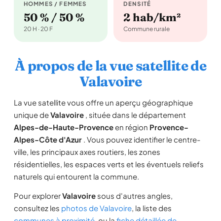
HOMMES / FEMMES
DENSITÉ
50 % / 50 %
2 hab/km²
20 H · 20 F
Commune rurale
À propos de la vue satellite de
Valavoire
La vue satellite vous offre un aperçu géographique
unique de
Valavoire
, située dans le département
Alpes-de-Haute-Provence
en région
Provence-
Alpes-Côte d'Azur
. Vous pouvez identifier le centre-
ville, les principaux axes routiers, les zones
résidentielles, les espaces verts et les éventuels reliefs
naturels qui entourent la commune.
Pour explorer
Valavoire
sous d'autres angles,
consultez les
photos de Valavoire
, la liste des
communes à proximité
, ou la
fiche détaillée de