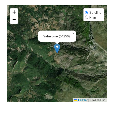
+
Satellite
Plan
−
×
Valavoire
(04250)
Leaflet
|
Tiles © Esri