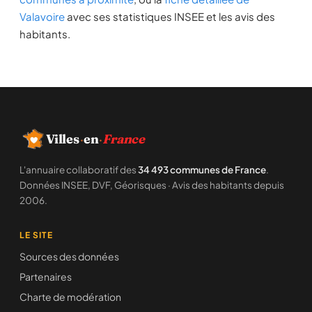
Valavoire
avec ses statistiques INSEE et les avis des
habitants.
Villes
·
en
·
France
L'annuaire collaboratif des
34 493 communes de France
.
Données INSEE, DVF, Géorisques · Avis des habitants depuis
2006.
LE SITE
Sources des données
Partenaires
Charte de modération