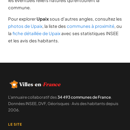
les éventuels reliefs naturels qui entourent la
commune.
Pour explorer
Upaix
sous d'autres angles, consultez les
photos de Upaix
, la liste des
communes à proximité
, ou
la
fiche détaillée de Upaix
avec ses statistiques INSEE
et les avis des habitants.
Villes
·
en
·
France
L'annuaire collaboratif des
34 493 communes de France
.
Données INSEE, DVF, Géorisques · Avis des habitants depuis
2006.
LE SITE