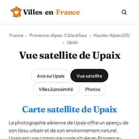
Villes
·
en
·
France
France
›
Provence-Alpes-Côte d'Azur
›
Hautes-Alpes (05)
›
Upaix
Vue satellite de Upaix
Avis sur Upaix
Vue satellite
Villes à proximité
Photos
Carte satellite de Upaix
La photographie aérienne de Upaix offre un aperçu de
son tissu urbain et de son environnement naturel.
Upaix est une commune rurale située en Provence-