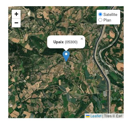
+
Satellite
Plan
−
×
Upaix
(05300)
Leaflet
|
Tiles © Esri