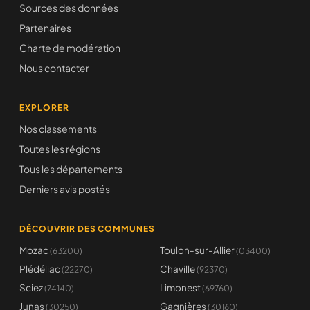
Sources des données
Partenaires
Charte de modération
Nous contacter
EXPLORER
Nos classements
Toutes les régions
Tous les départements
Derniers avis postés
DÉCOUVRIR DES COMMUNES
Mozac
Toulon-sur-Allier
(63200)
(03400)
Plédéliac
Chaville
(22270)
(92370)
Sciez
Limonest
(74140)
(69760)
Junas
Gagnières
(30250)
(30160)