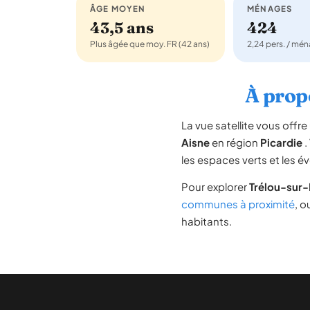
ÂGE MOYEN
MÉNAGES
43,5 ans
424
Plus âgée que moy. FR (42 ans)
2,24 pers. / mé
À propo
La vue satellite vous off
Aisne
en région
Picardie
.
les espaces verts et les é
Pour explorer
Trélou-sur
communes à proximité
, o
habitants.