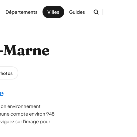
Départements
Villes
Guides
r-Marne
Photos
e
e son environnement
ommune compte environ 948
aviguez sur l'image pour