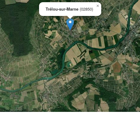
×
Trélou-sur-Marne
(02850)