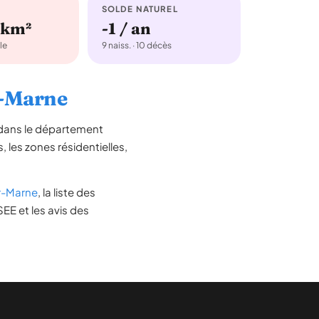
SOLDE NATUREL
/km²
-1 / an
le
9 naiss. · 10 décès
ur-Marne
 dans le département
s, les zones résidentielles,
r-Marne
, la liste des
EE et les avis des