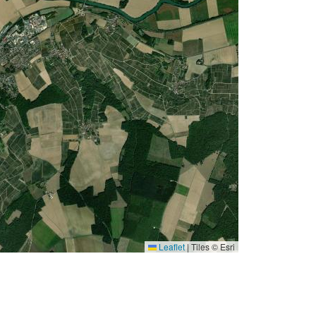
Leaflet
|
Tiles © Esri