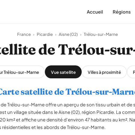
Accueil
Régions
France
›
Picardie
›
Aisne (02)
›
Trélou-sur-Marne
tellite de Trélou-su
sur Trélou-sur-Marne
Vue satellite
Villes à proximité
Carte satellite de Trélou-sur-Marn
de Trélou-sur-Marne offre un aperçu de son tissu urbain et d
est un village située dans le Aisne (02), région Picardie. La c
20 km² et affiche une densité d'environ 47 habitants au km². N
s résidentielles et les abords de Trélou-sur-Marne.