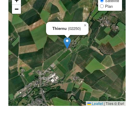
+
Satellite
Plan
−
×
Thiernu
(02250)
Leaflet
|
Tiles © Esri