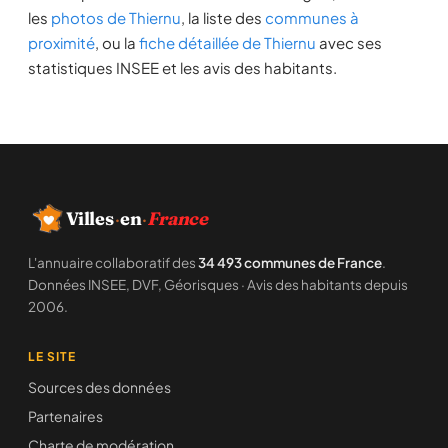
les
photos de Thiernu
, la liste des
communes à
proximité
, ou la
fiche détaillée de Thiernu
avec ses
statistiques INSEE et les avis des habitants.
Villes
·
en
·
France
L'annuaire collaboratif des
34 493 communes de France
.
Données INSEE, DVF, Géorisques · Avis des habitants depuis
2006.
LE SITE
Sources des données
Partenaires
Charte de modération