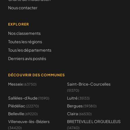
Nous contacter
EXPLORER
Nos classements
Toutes les régions
Tous les départements
Derniers avis postés
DÉCOUVRIR DES COMMUNES
Messeix
Saint-Brice-Courcelles
(63750)
(51370)
Sallèles-d'Aude
Luitré
(11590)
(35133)
Plédéliac
Bergues
(22270)
(59380)
Belleville
Claira
(69220)
(66530)
Villeneuve-lès-Béziers
BRETTEVILLE L ORGUEILLEUS
(34420)
(14740)