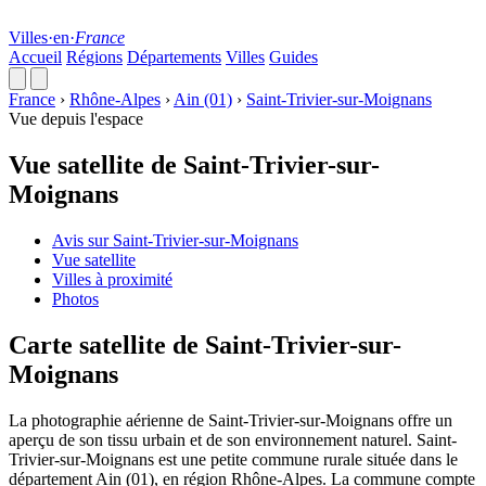
Villes
·
en
·
France
Accueil
Régions
Départements
Villes
Guides
France
›
Rhône-Alpes
›
Ain (01)
›
Saint-Trivier-sur-Moignans
Vue depuis l'espace
Vue satellite de Saint-Trivier-sur-
Moignans
Avis sur Saint-Trivier-sur-Moignans
Vue satellite
Villes à proximité
Photos
Carte satellite de Saint-Trivier-sur-
Moignans
La photographie aérienne de Saint-Trivier-sur-Moignans offre un
aperçu de son tissu urbain et de son environnement naturel. Saint-
Trivier-sur-Moignans est une petite commune rurale située dans le
département Ain (01), en région Rhône-Alpes. La commune compte