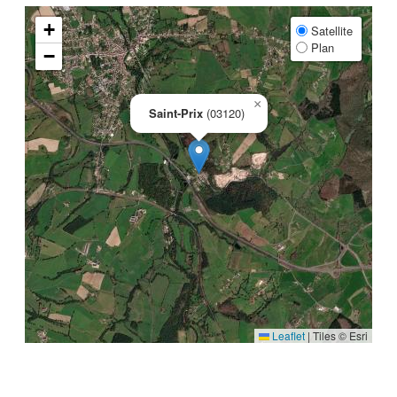
+
Satellite
Plan
−
×
Saint-Prix
(03120)
Leaflet
|
Tiles © Esri