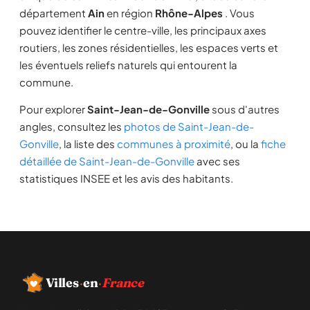
département
Ain
en région
Rhône-Alpes
. Vous
pouvez identifier le centre-ville, les principaux axes
routiers, les zones résidentielles, les espaces verts et
les éventuels reliefs naturels qui entourent la
commune.
Pour explorer
Saint-Jean-de-Gonville
sous d'autres
angles, consultez les
photos de Saint-Jean-de-
Gonville
, la liste des
communes à proximité
, ou la
fiche
détaillée de Saint-Jean-de-Gonville
avec ses
statistiques INSEE et les avis des habitants.
Villes
·
en
·
France