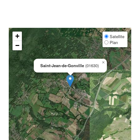
+
Satellite
Plan
−
×
Saint-Jean-de-Gonville
(01630)