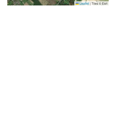
Leaflet
|
Tiles © Esri