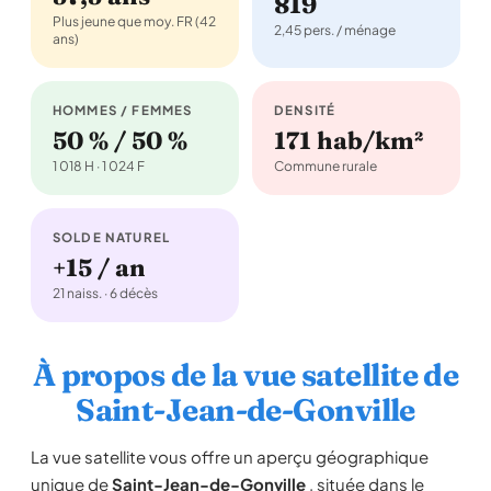
819
Plus jeune que moy. FR (42
2,45 pers. / ménage
ans)
HOMMES / FEMMES
DENSITÉ
50 % / 50 %
171 hab/km²
1 018 H · 1 024 F
Commune rurale
SOLDE NATUREL
+15 / an
21 naiss. · 6 décès
À propos de la vue satellite de
Saint-Jean-de-Gonville
La vue satellite vous offre un aperçu géographique
unique de
Saint-Jean-de-Gonville
, située dans le