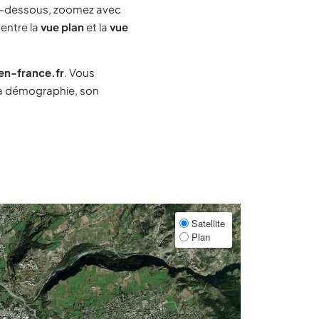
i-dessous, zoomez avec
 entre la
vue plan
et la
vue
-en-france.fr
. Vous
a démographie, son
Satellite
Plan