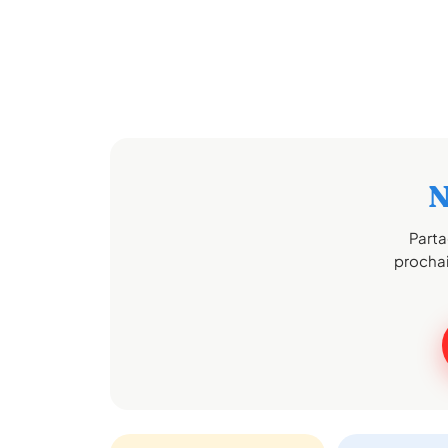
N
Parta
prochai