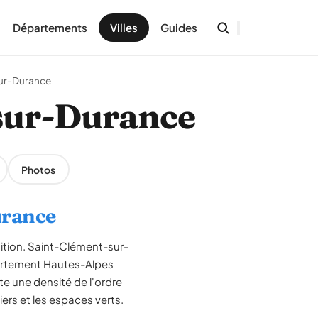
Départements
Villes
Guides
ur-Durance
-sur-Durance
Photos
urance
nition. Saint-Clément-sur-
artement Hautes-Alpes
e une densité de l'ordre
ers et les espaces verts.