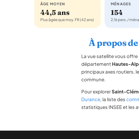
ÂGE MOYEN
MÉNAGES
44,5 ans
154
Plus âgée que moy. FR (42 ans)
2,16 pers. / mén
À propos de
La vue satellite vous off
département
Hautes-Alp
principaux axes routiers, l
commune.
Pour explorer
Saint-Clém
Durance
, la liste des
commu
statistiques INSEE et les a