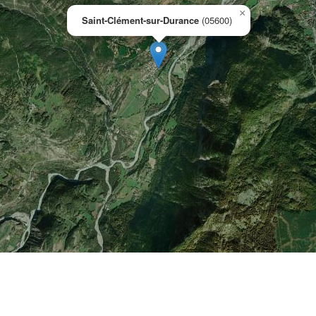
×
Saint-Clément-sur-Durance
(05600)