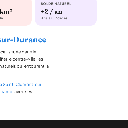
SOLDE NATUREL
/km²
+2 / an
le
4 naiss. · 2 décès
-sur-Durance
nce
, située dans le
ier le centre-ville, les
 naturels qui entourent la
e Saint-Clément-sur-
Durance
avec ses