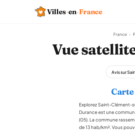
Villes
·
en
·
France
France
›
Vue satelli
Avis sur S
Carte
Explorez Saint-Clément-su
Durance est une commune 
(05). La commune rassembl
de 13 hab/km². Vous pouvez