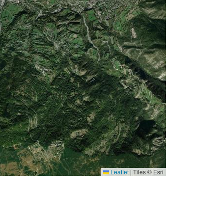
Leaflet
|
Tiles © Esri