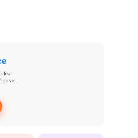
ce
r leur
 de vie,