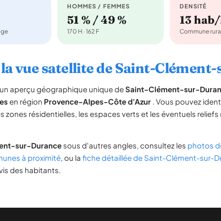
HOMMES / FEMMES
DENSITÉ
51 % / 49 %
13 hab
age
170 H · 162 F
Commune rura
 la vue satellite de Saint-Clément
re un aperçu géographique unique de
Saint-Clément-sur-Dura
es
en région
Provence-Alpes-Côte d'Azur
. Vous pouvez identif
es zones résidentielles, les espaces verts et les éventuels reliefs
ent-sur-Durance
sous d'autres angles, consultez les
photos d
nes à proximité
, ou la
fiche détaillée de Saint-Clément-sur-
vis des habitants.