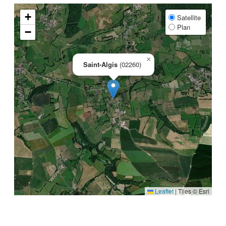
+
Satellite
Plan
−
×
Saint-Algis
(02260)
Leaflet
|
Tiles © Esri