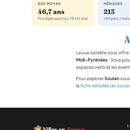
ÂGE MOYEN
MÉNAGES
46,7 ans
213
Plus âgée que moy. FR (42 ans)
1,84 pers. / mé
À
La vue satellite vous off
Midi-Pyrénées
. Vous pouv
espaces verts et les évent
Pour explorer
Soulan
sous 
la
fiche détaillée de Soula
L
Villes
·
en
·
France