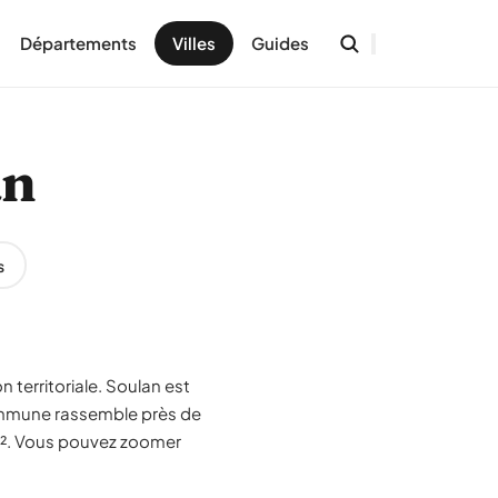
Départements
Villes
Guides
an
s
n territoriale. Soulan est
ommune rassemble près de
km². Vous pouvez zoomer