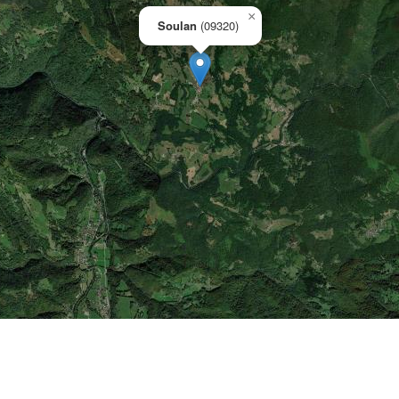
×
Soulan
(09320)