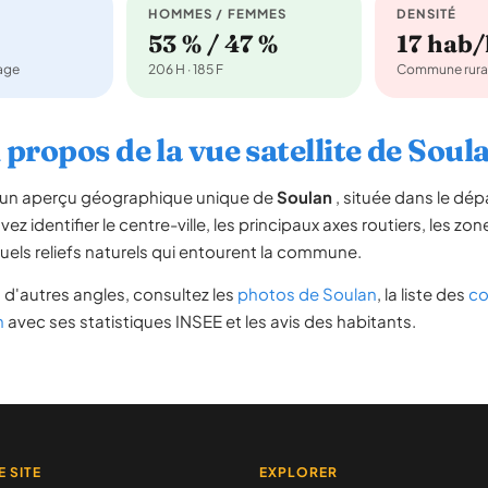
HOMMES / FEMMES
DENSITÉ
53 % / 47 %
17 hab
nage
206 H · 185 F
Commune rura
 propos de la vue satellite de Soul
re un aperçu géographique unique de
Soulan
, située dans le dé
ez identifier le centre-ville, les principaux axes routiers, les zone
uels reliefs naturels qui entourent la commune.
d'autres angles, consultez les
photos de Soulan
, la liste des
co
n
avec ses statistiques INSEE et les avis des habitants.
E SITE
EXPLORER