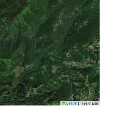
Leaflet
|
Tiles © Esri