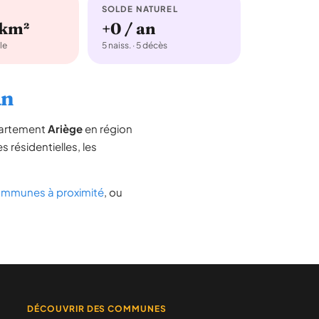
SOLDE NATUREL
/km²
+0 / an
le
5 naiss. · 5 décès
an
partement
Ariège
en région
s résidentielles, les
mmunes à proximité
, ou
DÉCOUVRIR DES COMMUNES