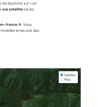
c les boutons
+ / −
en
la
vue satellite
via les
-en-france.fr
. Vous
obilier et les avis des
Satellite
Plan