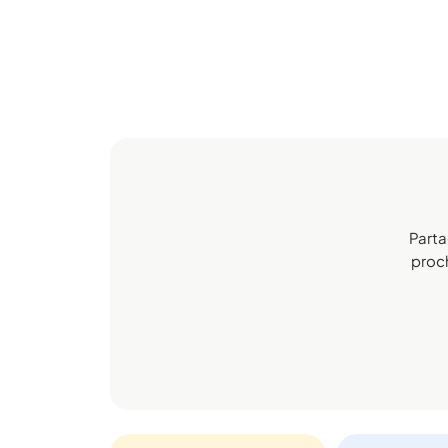
Parta
proch