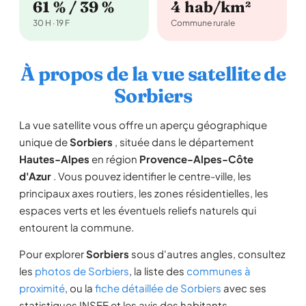
61 % / 39 %
4 hab/km²
30 H · 19 F
Commune rurale
À propos de la vue satellite de
Sorbiers
La vue satellite vous offre un aperçu géographique
unique de
Sorbiers
, située dans le département
Hautes-Alpes
en région
Provence-Alpes-Côte
d'Azur
. Vous pouvez identifier le centre-ville, les
principaux axes routiers, les zones résidentielles, les
espaces verts et les éventuels reliefs naturels qui
entourent la commune.
Pour explorer
Sorbiers
sous d'autres angles, consultez
les
photos de Sorbiers
, la liste des
communes à
proximité
, ou la
fiche détaillée de Sorbiers
avec ses
statistiques INSEE et les avis des habitants.