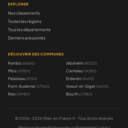
EXPLORER
Nos classements
Toutes les régions
Tous les départements
Derniers avis postés
DÉCOUVRIR DES COMMUNES
Kembs
Jebsheim
(68680)
(68320)
Mios
Canteleu
(33380)
(76380)
Palaiseau
Erdeven
(91120)
(56410)
Pont-Audemer
Voeuil-et-Giget
(27500)
(16400)
Illies
Bourth
(59480)
(27580)
© 2006 - 2026 Villes-en-France.fr - Tous droits réservés
Mentions légales
Politique de confidentialité
Contact