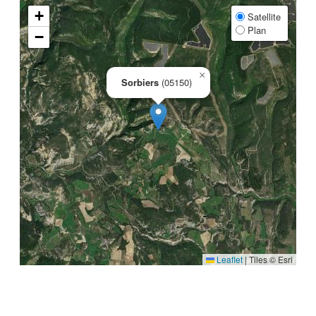
+
Satellite
Plan
−
×
Sorbiers
(05150)
Leaflet
|
Tiles © Esri