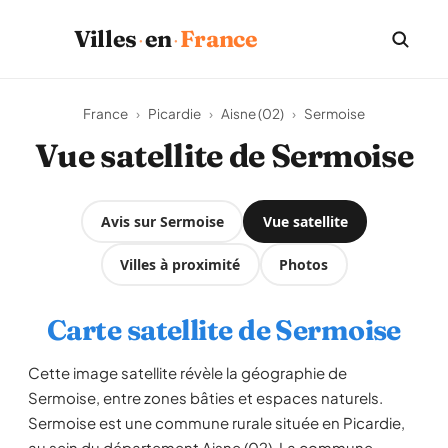
·
·
Villes
en
France
France
›
Picardie
›
Aisne (02)
›
Sermoise
Vue satellite de Sermoise
Avis sur Sermoise
Vue satellite
Villes à proximité
Photos
Carte satellite de Sermoise
Cette image satellite révèle la géographie de
Sermoise, entre zones bâties et espaces naturels.
Sermoise est une commune rurale située en Picardie,
au sein du département Aisne (02). La commune