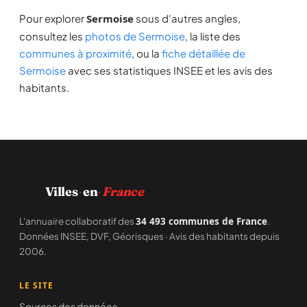
Pour explorer
Sermoise
sous d'autres angles,
consultez les
photos de Sermoise
, la liste des
communes à proximité
, ou la
fiche détaillée de
Sermoise
avec ses statistiques INSEE et les avis des
habitants.
·
·
Villes
en
France
L'annuaire collaboratif des
34 493 communes de France
.
Données INSEE, DVF, Géorisques · Avis des habitants depuis
2006.
LE SITE
Sources des données