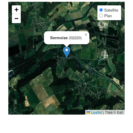
+
Satellite
Plan
−
×
Sermoise
(02220)
Leaflet
|
Tiles © Esri