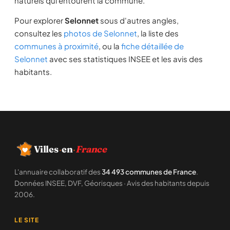
naturels qui entourent la commune.
Pour explorer
Selonnet
sous d'autres angles,
consultez les
photos de Selonnet
, la liste des
communes à proximité
, ou la
fiche détaillée de
Selonnet
avec ses statistiques INSEE et les avis des
habitants.
Villes
·
en
·
France
L'annuaire collaboratif des
34 493 communes de France
.
Données INSEE, DVF, Géorisques · Avis des habitants depuis
2006.
LE SITE