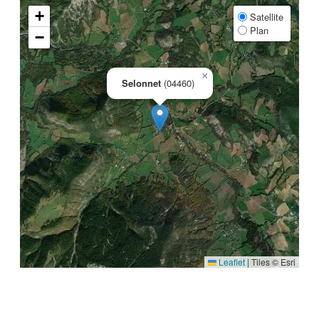
+
Satellite
Plan
−
×
Selonnet
(04460)
Leaflet
|
Tiles © Esri