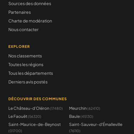
Sources des données
Partenaires
Charte de modération
Nous contacter
EXPLORER
Nos classements
Toutes les régions
Tous les départements
Derniers avis postés
DÉCOUVRIR DES COMMUNES
Le Château-d'Oléron
Meurchin
(17480)
(62410)
Le Faouët
Baule
(56320)
(45130)
Saint-Maurice-de-Beynost
Saint-Sauveur-d'Émalleville
(01700)
(76110)