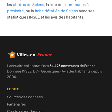
les
photos de Selens
, la liste des
communes à
proximité
, ou la
fiche détaillée de Selens
avec ses
statistiques INSEE et les avis des habitants.
Villes
·
en
·
France
L'annuaire collaboratif des
34 493 communes de France
.
Données INSEE, DVF, Géorisques · Avis des habitants depuis
2006.
LE SITE
Sources des données
Partenaires
Charte de modération