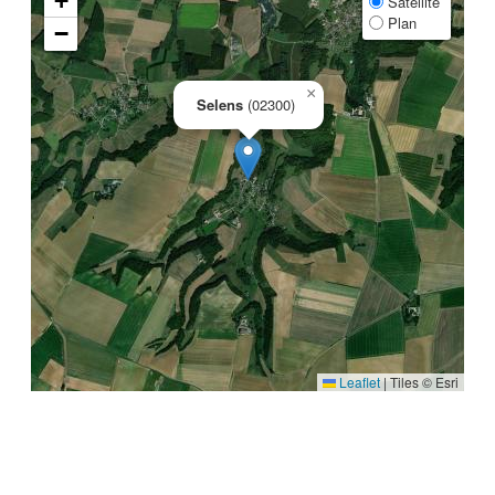
+
Satellite
Plan
−
×
Selens
(02300)
Leaflet
|
Tiles © Esri