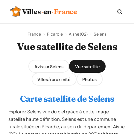
Villes
·
en
·
France
France
›
Picardie
›
Aisne (02)
›
Selens
Vue satellite de Selens
Avis sur Selens
Vue satellite
Villes à proximité
Photos
Carte satellite de Selens
Explorez Selens vue du ciel grâce à cette image
satellite haute définition. Selens est une commune
rurale située en Picardie, au sein du département Aisne
(02). La commune rassemble près de 207 habitants,