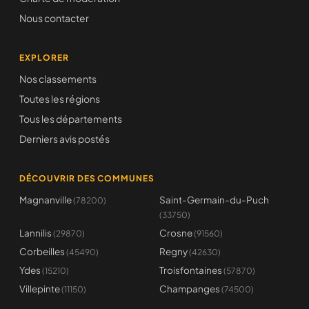
Nous contacter
EXPLORER
Nos classements
Toutes les régions
Tous les départements
Derniers avis postés
DÉCOUVRIR DES COMMUNES
Magnanville
Saint-Germain-du-Puch
(78200)
(33750)
Lannilis
Crosne
(29870)
(91560)
Corbeilles
Regny
(45490)
(42630)
Ydes
Troisfontaines
(15210)
(57870)
Villepinte
Champanges
(11150)
(74500)