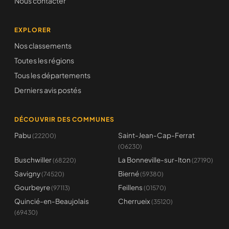
Nous contacter
EXPLORER
Nos classements
Toutes les régions
Tous les départements
Derniers avis postés
DÉCOUVRIR DES COMMUNES
Pabu
Saint-Jean-Cap-Ferrat
(22200)
(06230)
Buschwiller
La Bonneville-sur-Iton
(68220)
(27190)
Savigny
Bierné
(74520)
(59380)
Gourbeyre
Feillens
(97113)
(01570)
Quincié-en-Beaujolais
Cherrueix
(35120)
(69430)