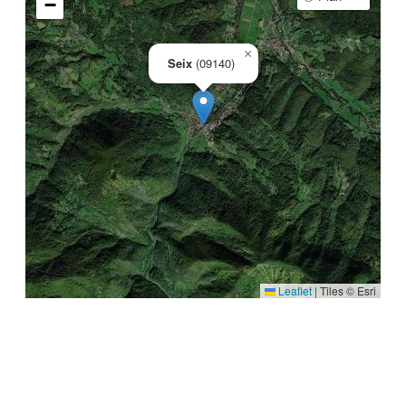
−
×
Seix
(09140)
Leaflet
|
Tiles © Esri