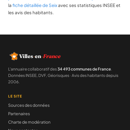
la
fiche détaillée de Seix
avec ses statistiques INSEE et
les avis des habitants.
Villes
·
en
·
France
L'annuaire collaboratif des
34 493 communes de France
.
Données INSEE, DVF, Géorisques · Avis des habitants depuis
2006.
LE SITE
Sources des données
Partenaires
Charte de modération