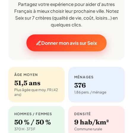
Partagez votre expérience pour aider d'autres
Français à mieux choisir leur prochaine ville. Notez
Seix sur 7 critères (qualité de vie, coût, loisirs…) en
quelques clics.
Donner mon avis sur Seix
ÂGE MOYEN
MÉNAGES
51,5 ans
376
Plus âgée que moy. FR (42
1,86 pers. / ménage
ans)
HOMMES / FEMMES
DENSITÉ
50 % / 50 %
9 hab/km²
370 H · 373 F
Commune rurale