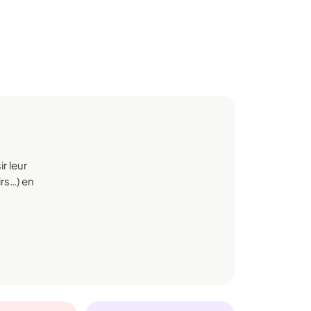
r leur
irs…) en