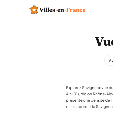
Villes
·
en
·
France
Vue
Av
Explorez Savigneux vue du 
Ain (01), région Rhône-Al
présente une densité de l'
et les abords de Savigneu