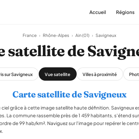
Accueil
Régions
France
›
Rhône-Alpes
›
Ain (01)
›
Savigneux
 satellite de Savig
is sur Savigneux
Vue satellite
Villes à proximité
Phot
Carte satellite de Savigneux
ciel grâce à cette image satellite haute définition. Savigneux es
pes. La commune rassemble près de 1 459 habitants, s'étend sur
ordre de 99 hab/km². Naviguez sur l'image pour repérer le centre
x.