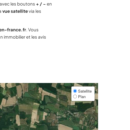
avec les boutons
+ / −
en
la
vue satellite
via les
-en-france.fr
. Vous
immobilier et les avis
Satellite
Plan