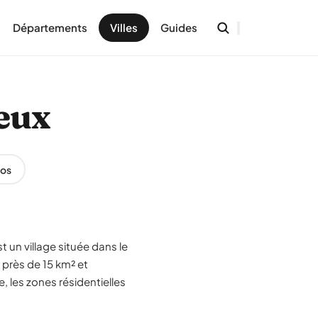
Départements
Villes
Guides
neux
os
t un village située dans le
 près de 15 km² et
, les zones résidentielles