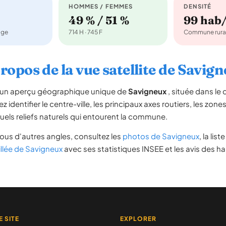
HOMMES / FEMMES
DENSITÉ
49 % / 51 %
99 hab
age
714 H · 745 F
Commune rura
ropos de la vue satellite de Savig
re un aperçu géographique unique de
Savigneux
, située dans l
 identifier le centre-ville, les principaux axes routiers, les zones
uels reliefs naturels qui entourent la commune.
ous d'autres angles, consultez les
photos de Savigneux
, la lis
illée de Savigneux
avec ses statistiques INSEE et les avis des ha
E SITE
EXPLORER