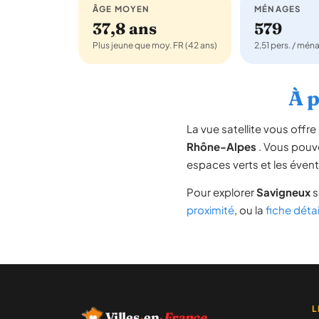
ÂGE MOYEN
MÉNAGES
37,8 ans
579
Plus jeune que moy. FR (42 ans)
2,51 pers. / mén
À p
La vue satellite vous off
Rhône-Alpes
. Vous pouvez
espaces verts et les évent
Pour explorer
Savigneux
s
proximité
, ou la
fiche déta
L
Villes
·
en
·
France