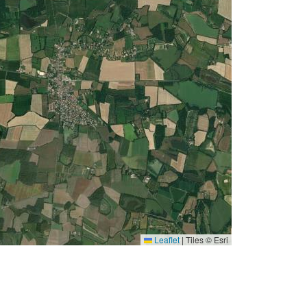
Leaflet
|
Tiles © Esri