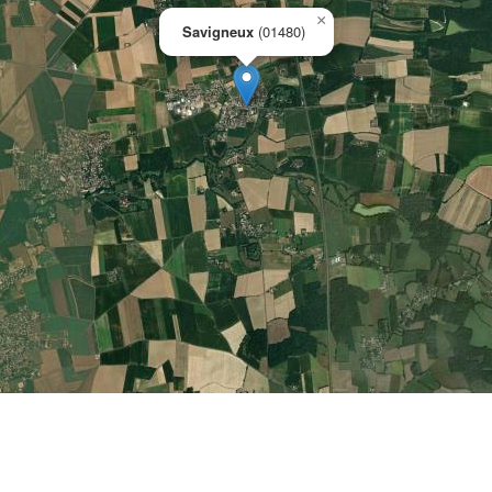
×
Savigneux
(01480)