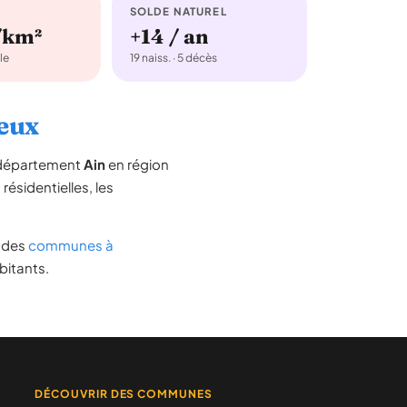
SOLDE NATUREL
/km²
+14 / an
le
19 naiss. · 5 décès
neux
e département
Ain
en région
 résidentielles, les
te des
communes à
bitants.
DÉCOUVRIR DES COMMUNES