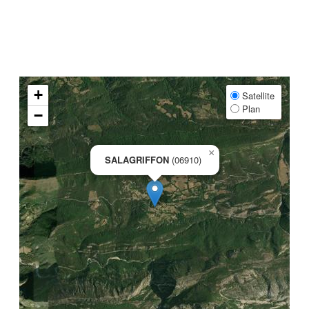
+
Satellite
Plan
−
×
SALAGRIFFON
(06910)