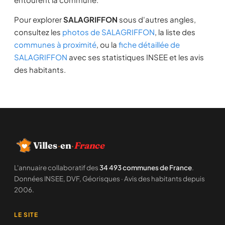
Pour explorer
SALAGRIFFON
sous d'autres angles,
consultez les
photos de SALAGRIFFON
, la liste des
communes à proximité
, ou la
fiche détaillée de
SALAGRIFFON
avec ses statistiques INSEE et les avis
des habitants.
Villes
·
en
·
France
L'annuaire collaboratif des
34 493 communes de France
.
Données INSEE, DVF, Géorisques · Avis des habitants depuis
2006.
LE SITE