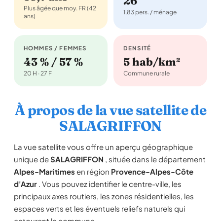
26
Plus âgée que moy. FR (42
1,83 pers. / ménage
ans)
HOMMES / FEMMES
DENSITÉ
43 % / 57 %
5 hab/km²
20 H · 27 F
Commune rurale
À propos de la vue satellite de
SALAGRIFFON
La vue satellite vous offre un aperçu géographique
unique de
SALAGRIFFON
, située dans le département
Alpes-Maritimes
en région
Provence-Alpes-Côte
d'Azur
. Vous pouvez identifier le centre-ville, les
principaux axes routiers, les zones résidentielles, les
espaces verts et les éventuels reliefs naturels qui
entourent la commune.