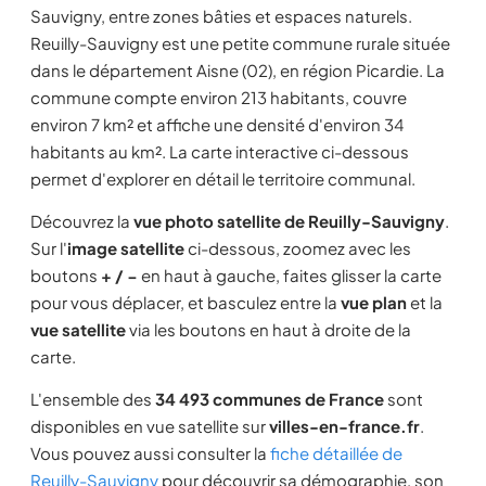
Sauvigny, entre zones bâties et espaces naturels.
Reuilly-Sauvigny est une petite commune rurale située
dans le département Aisne (02), en région Picardie. La
commune compte environ 213 habitants, couvre
environ 7 km² et affiche une densité d'environ 34
habitants au km². La carte interactive ci-dessous
permet d'explorer en détail le territoire communal.
Découvrez la
vue photo satellite de Reuilly-Sauvigny
.
Sur l'
image satellite
ci-dessous, zoomez avec les
boutons
+ / −
en haut à gauche, faites glisser la carte
pour vous déplacer, et basculez entre la
vue plan
et la
vue satellite
via les boutons en haut à droite de la
carte.
L'ensemble des
34 493 communes de France
sont
disponibles en vue satellite sur
villes-en-france.fr
.
Vous pouvez aussi consulter la
fiche détaillée de
Reuilly-Sauvigny
pour découvrir sa démographie, son