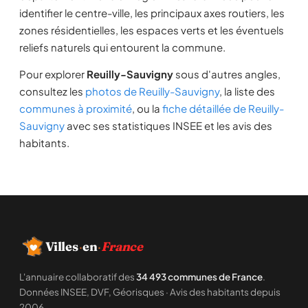
identifier le centre-ville, les principaux axes routiers, les
zones résidentielles, les espaces verts et les éventuels
reliefs naturels qui entourent la commune.
Pour explorer
Reuilly-Sauvigny
sous d'autres angles,
consultez les
photos de Reuilly-Sauvigny
, la liste des
communes à proximité
, ou la
fiche détaillée de Reuilly-
Sauvigny
avec ses statistiques INSEE et les avis des
habitants.
Villes
·
en
·
France
L'annuaire collaboratif des
34 493 communes de France
.
Données INSEE, DVF, Géorisques · Avis des habitants depuis
2006.