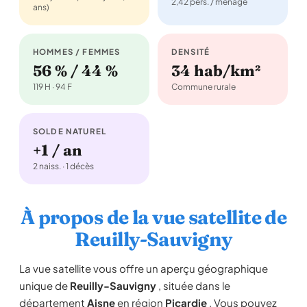
2,42 pers. / ménage
ans)
HOMMES / FEMMES
DENSITÉ
56 % / 44 %
34 hab/km²
119 H · 94 F
Commune rurale
SOLDE NATUREL
+1 / an
2 naiss. · 1 décès
À propos de la vue satellite de
Reuilly-Sauvigny
La vue satellite vous offre un aperçu géographique
unique de
Reuilly-Sauvigny
, située dans le
département
Aisne
en région
Picardie
. Vous pouvez