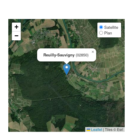
+
Satellite
Plan
−
×
Reuilly-Sauvigny
(02850)
Leaflet
|
Tiles © Esri