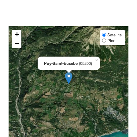
+
Satellite
Plan
−
×
Puy-Saint-Eusèbe
(05200)