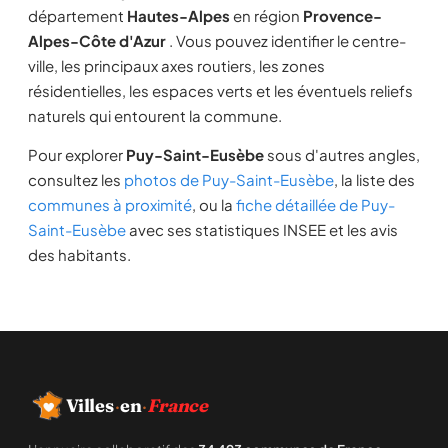
département
Hautes-Alpes
en région
Provence-
Alpes-Côte d'Azur
. Vous pouvez identifier le centre-
ville, les principaux axes routiers, les zones
résidentielles, les espaces verts et les éventuels reliefs
naturels qui entourent la commune.
Pour explorer
Puy-Saint-Eusèbe
sous d'autres angles,
consultez les
photos de Puy-Saint-Eusèbe
, la liste des
communes à proximité
, ou la
fiche détaillée de Puy-
Saint-Eusèbe
avec ses statistiques INSEE et les avis
des habitants.
Villes
·
en
·
France