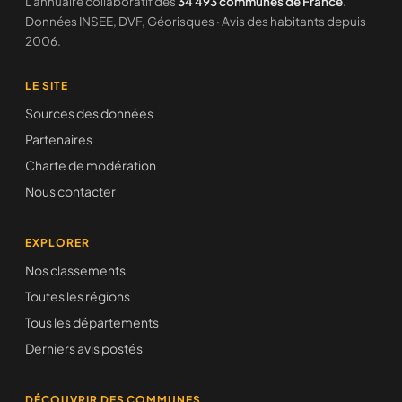
L'annuaire collaboratif des
34 493 communes de France
.
Données INSEE, DVF, Géorisques · Avis des habitants depuis
2006.
LE SITE
Sources des données
Partenaires
Charte de modération
Nous contacter
EXPLORER
Nos classements
Toutes les régions
Tous les départements
Derniers avis postés
DÉCOUVRIR DES COMMUNES