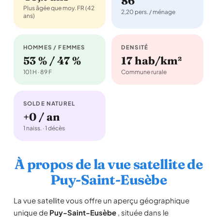
86
Plus âgée que moy. FR (42
2,20 pers. / ménage
ans)
HOMMES / FEMMES
DENSITÉ
53 % / 47 %
17 hab/km²
101 H · 89 F
Commune rurale
SOLDE NATUREL
+0 / an
1 naiss. · 1 décès
À propos de la vue satellite de
Puy-Saint-Eusèbe
La vue satellite vous offre un aperçu géographique
unique de
Puy-Saint-Eusèbe
, située dans le