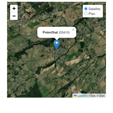
+
Satellite
Plan
−
×
Prémilhat
(03410)
Leaflet
|
Tiles © Esri