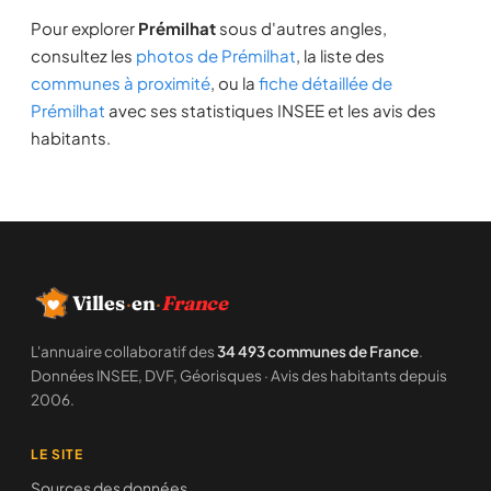
Pour explorer
Prémilhat
sous d'autres angles,
consultez les
photos de Prémilhat
, la liste des
communes à proximité
, ou la
fiche détaillée de
Prémilhat
avec ses statistiques INSEE et les avis des
habitants.
Villes
·
en
·
France
L'annuaire collaboratif des
34 493 communes de France
.
Données INSEE, DVF, Géorisques · Avis des habitants depuis
2006.
LE SITE
Sources des données